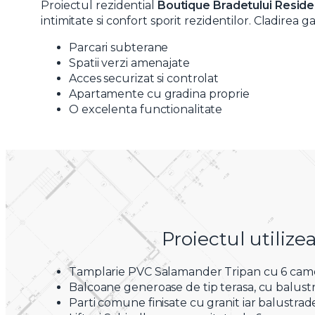
Proiectul rezidential
Boutique Bradetului Resid
intimitate si confort sporit rezidentilor. Cladirea
Parcari subterane
Spatii verzi amenajate
Acces securizat si controlat
Apartamente cu gradina proprie
O excelenta functionalitate
Proiectul utiliz
Tamplarie PVC Salamander Tripan cu 6 camere, 
Balcoane generoase de tip terasa, cu balustrad
Parti comune finisate cu granit iar balustradele