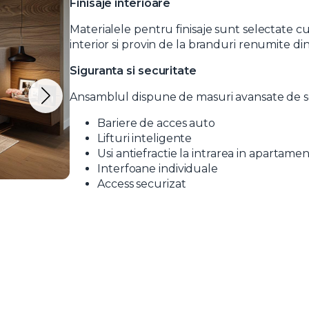
Finisaje interioare
Materialele pentru finisaje sunt selectate 
interior si provin de la branduri renumite di
Siguranta si securitate
Ansamblul dispune de masuri avansate de sec
t si sunt de acord cu
termenii si conditiile
SudRezidential.ro
Bariere de acces auto
e acord cu
prelucrarea datelor cu caracter personal
Lifturi inteligente
Usi antiefractie la intrarea in apartame
Interfoane individuale
Access securizat