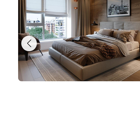
Mesaj
Am citi
Sunt d