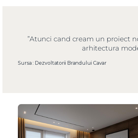
”Atunci cand cream un proiect no
arhitectura moder
Sursa : Dezvoltatorii Brandului Cavar
Nume
Telefon
Email