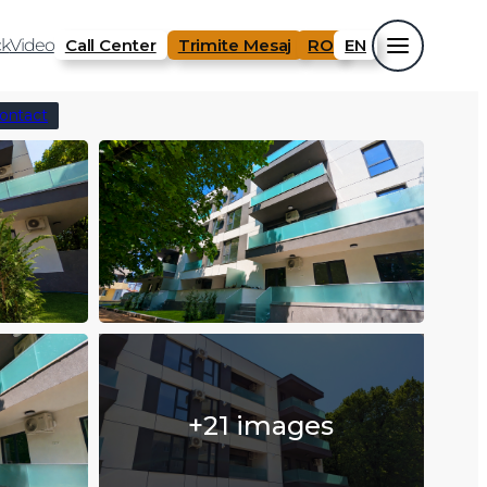
k
Video
Call Center
Trimite Mesaj
RO
EN
ontact
+21 images