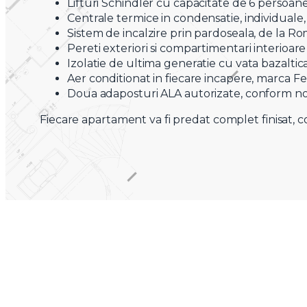
Lifturi Schindler cu capacitate de 6 persoane,
Centrale termice in condensatie, individuale
Sistem de incalzire prin pardoseala, de la Ro
Pereti exteriori si compartimentari interioar
Izolatie de ultima generatie cu vata bazaltica
Aer conditionat in fiecare incapere, marca Fer
Doua adaposturi ALA autorizate, conform no
Fiecare apartament va fi predat complet finisat, co