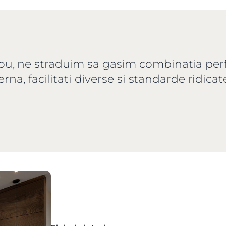
u, ne straduim sa gasim combinatia perfect
na, facilitati diverse si standarde ridicat
Vreau sa fiu contactat