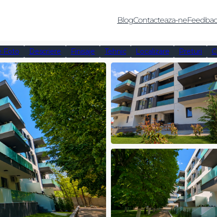
Blog
Contacteaza-ne
Feedbac
e Foto
Descriere
Finisaje
Tehnic
Localizare
Preturi
C