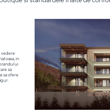
outique si standardele inalte de confor
e vedere
natoasa, in
 brandului
care sa
i sa ofere
igur.