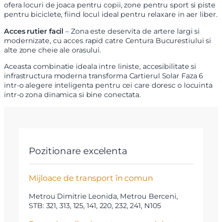
ofera locuri de joaca pentru copii, zone pentru sport si piste
Nume
pentru biciclete, fiind locul ideal pentru relaxare in aer liber.
Acces rutier facil
– Zona este deservita de artere largi si
modernizate, cu acces rapid catre Centura Bucurestiului si
Telefon
alte zone cheie ale orasului.
Aceasta combinatie ideala intre liniste, accesibilitate si
Email
infrastructura moderna transforma Cartierul Solar Faza 6
intr-o alegere inteligenta pentru cei care doresc o locuinta
intr-o zona dinamica si bine conectata.
Mesaj
Pozitionare excelenta
Am citit si sunt de acord cu
termenii si conditiile
Mijloace de transport în comun
SudRezidential.ro
Sunt de acord cu
prelucrarea datelor cu caracter personal
Metrou Dimitrie Leonida, Metrou Berceni,
STB: 321, 313, 125, 141, 220, 232, 241, N105