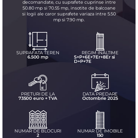
decomandate, cu suprafete cuprinse intre
50.80 mp si 70.55 mp, insotite de balcoane
si logii ale caror suprafete variaza intre 5.50
mp si 7.90 mp.
SUPRAFATA TEREN
REGIM INALTIME
6.500 mp
S+P+6E+7Er+8Er si
D+P+7E
PRETURI DE LA
DATA PREDARE
73500 euro + TVA
Octombrie 2025
NUMAR DE BLOCURI
NUMAR DE IMOBILE
2
150