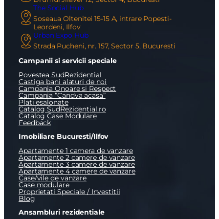
The Social Hub
Soseaua Oltenitei 15-15 A, intrare Popesti-
Leordeni, Ilfov
Urban Expo Hub
Strada Pucheni, nr. 157, Sector 5, Bucuresti
Campanii si servicii speciale
Povestea SudRezidential
Castiga bani alaturi de noi
Campania Onoare si Respect
Campania “Candva acasa”
Plati esalonate
Catalog SudRezidential.ro
Catalog Case Modulare
Feedback
Imobiliare Bucuresti/Ilfov
Apartamente 1 camera de vanzare
Apartamente 2 camere de vanzare
Apartamente 3 camere de vanzare
Apartamente 4 camere de vanzare
Case/vile de vanzare
Case modulare
Proprietati Speciale / Investitii
Blog
Ansambluri rezidentiale