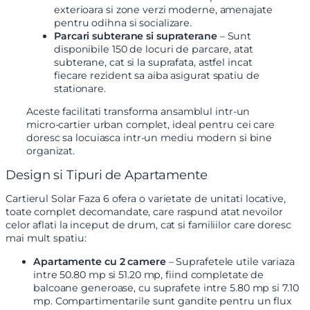
exterioara si zone verzi moderne, amenajate
pentru odihna si socializare.
Parcari subterane si supraterane
– Sunt
disponibile 150 de locuri de parcare, atat
subterane, cat si la suprafata, astfel incat
fiecare rezident sa aiba asigurat spatiu de
stationare.
Aceste facilitati transforma ansamblul intr-un
micro-cartier urban complet, ideal pentru cei care
doresc sa locuiasca intr-un mediu modern si bine
organizat.
Design si Tipuri de Apartamente
Cartierul Solar Faza 6 ofera o varietate de unitati locative,
toate complet decomandate, care raspund atat nevoilor
celor aflati la inceput de drum, cat si familiilor care doresc
mai mult spatiu:
Apartamente cu 2 camere
– Suprafetele utile variaza
intre 50.80 mp si 51.20 mp, fiind completate de
balcoane generoase, cu suprafete intre 5.80 mp si 7.10
mp. Compartimentarile sunt gandite pentru un flux