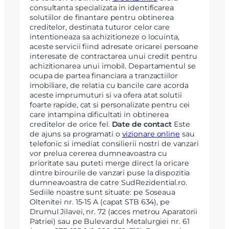
consultanta specializata in identificarea
solutiilor de finantare pentru obtinerea
creditelor, destinata tuturor celor care
intentioneaza sa achizitioneze o locuinta,
aceste servicii fiind adresate oricarei persoane
interesate de contractarea unui credit pentru
achizitionarea unui imobil. Departamentul se
ocupa de partea financiara a tranzactiilor
imobiliare, de relatia cu bancile care acorda
aceste imprumuturi si va ofera atat solutii
foarte rapide, cat si personalizate pentru cei
care intampina dificultati in obtinerea
creditelor de orice fel.
Date de contact
Este
de ajuns sa programati o
vizionare online
sau
telefonic si imediat consilierii nostri de vanzari
vor prelua cererea dumneavoastra cu
prioritate sau puteti merge direct la oricare
dintre birourile de vanzari puse la dispozitia
dumneavoastra de catre SudRezidential.ro.
Sediile noastre sunt situate: pe Soseaua
Oltenitei nr. 15-15 A (capat STB 634), pe
Drumul Jilavei, nr. 72 (acces metrou Aparatorii
Patriei) sau pe Bulevardul Metalurgiei nr. 61