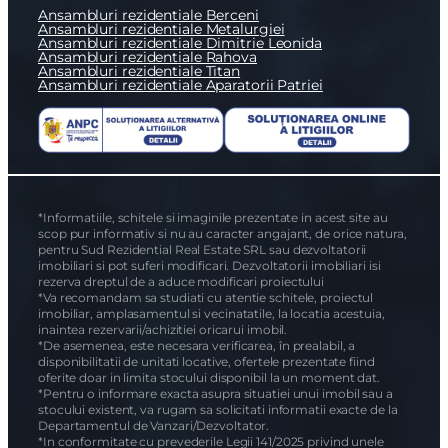
Ansambluri rezidentiale Berceni
Ansambluri rezidentiale Metalurgiei
Ansambluri rezidentiale Dimitrie Leonida
Ansambluri rezidentiale Rahova
Ansambluri rezidentiale Titan
Ansambluri rezidentiale Aparatorii Patriei
*Informatiile, schitele si imaginile prezentate in acest site au
scop pur informativ si nu au caracter angajant, de orice natura,
pentru Sud Rezidential Real Estate SRL sau dezvoltatorii
imobiliari si pot suferi modificari. Dezvoltatorii imobiliari isi
rezerva dreptul de a aduce modificari proiectului
*Va recomandam sa studiati cu atentie schitele, proiectul
imobiliar, amplasamentul si vecinatatile, la locatia acestuia,
inaintea rezervarii/achizitiei oricarui imobil.
*De asemenea, este necesara verificarea, în prealabil, a
disponibilitatii de unitati locative, ofertele prezentate fiind
oferite doar in limita stocului disponibil la un moment dat.
*Pentru o informare exacta asupra situatiei unui imobil sau a
stocului existent, va rugam sa solicitati informatii exacte de la
Departamentul de Vanzari/Dezvoltator.
*In conformitate cu prevederile Legii 141/2025 privind unele