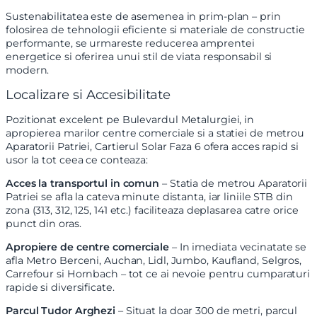
Sustenabilitatea este de asemenea in prim-plan – prin
folosirea de tehnologii eficiente si materiale de constructie
performante, se urmareste reducerea amprentei
energetice si oferirea unui stil de viata responsabil si
modern.
Localizare si Accesibilitate
Pozitionat excelent pe Bulevardul Metalurgiei, in
apropierea marilor centre comerciale si a statiei de metrou
Aparatorii Patriei, Cartierul Solar Faza 6 ofera acces rapid si
usor la tot ceea ce conteaza:
Acces la transportul in comun
– Statia de metrou Aparatorii
Patriei se afla la cateva minute distanta, iar liniile STB din
zona (313, 312, 125, 141 etc.) faciliteaza deplasarea catre orice
punct din oras.
Apropiere de centre comerciale
– In imediata vecinatate se
afla Metro Berceni, Auchan, Lidl, Jumbo, Kaufland, Selgros,
Carrefour si Hornbach – tot ce ai nevoie pentru cumparaturi
rapide si diversificate.
X
Vreau sa fiu contactat
Parcul Tudor Arghezi
– Situat la doar 300 de metri, parcul