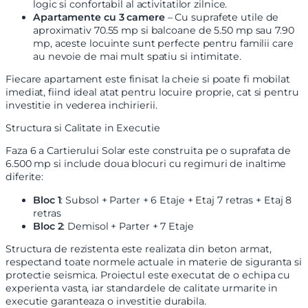
logic si confortabil al activitatilor zilnice.
Apartamente cu 3 camere
– Cu suprafete utile de
aproximativ 70.55 mp si balcoane de 5.50 mp sau 7.90
mp, aceste locuinte sunt perfecte pentru familii care
au nevoie de mai mult spatiu si intimitate.
Fiecare apartament este finisat la cheie si poate fi mobilat
imediat, fiind ideal atat pentru locuire proprie, cat si pentru
investitie in vederea inchirierii.
Structura si Calitate in Executie
Faza 6 a Cartierului Solar este construita pe o suprafata de
6.500 mp si include doua blocuri cu regimuri de inaltime
diferite:
Bloc 1
: Subsol + Parter + 6 Etaje + Etaj 7 retras + Etaj 8
retras
Bloc 2
: Demisol + Parter + 7 Etaje
Structura de rezistenta este realizata din beton armat,
respectand toate normele actuale in materie de siguranta si
protectie seismica. Proiectul este executat de o echipa cu
experienta vasta, iar standardele de calitate urmarite in
executie garanteaza o investitie durabila.