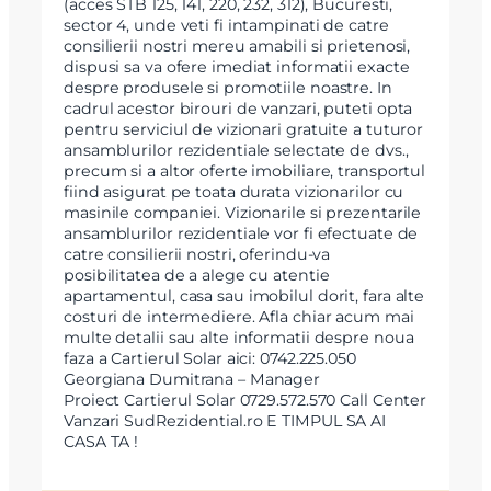
(acces STB 125, 141, 220, 232, 312), Bucuresti,
sector 4, unde veti fi intampinati de catre
consilierii nostri mereu amabili si prietenosi,
dispusi sa va ofere imediat informatii exacte
despre produsele si promotiile noastre. In
cadrul acestor birouri de vanzari, puteti opta
pentru serviciul de vizionari gratuite a tuturor
ansamblurilor rezidentiale selectate de dvs.,
precum si a altor oferte imobiliare, transportul
fiind asigurat pe toata durata vizionarilor cu
masinile companiei. Vizionarile si prezentarile
ansamblurilor rezidentiale vor fi efectuate de
catre consilierii nostri, oferindu-va
posibilitatea de a alege cu atentie
apartamentul, casa sau imobilul dorit, fara alte
costuri de intermediere. Afla chiar acum mai
multe detalii sau alte informatii despre noua
faza a Cartierul Solar aici: 0742.225.050
Georgiana Dumitrana – Manager
Proiect Cartierul Solar 0729.572.570 Call Center
Vanzari SudRezidential.ro
E TIMPUL SA AI
CASA TA !