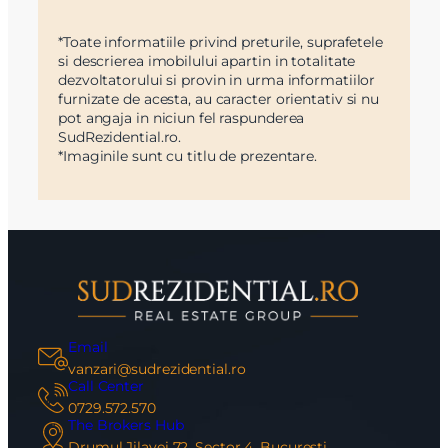
*Toate informatiile privind preturile, suprafetele
si descrierea imobilului apartin in totalitate
dezvoltatorului si provin in urma informatiilor
furnizate de acesta, au caracter orientativ si nu
pot angaja in niciun fel raspunderea
SudRezidential.ro.
*Imaginile sunt cu titlu de prezentare.
Email
vanzari@sudrezidential.ro
Call Center
0729.572.570
The Brokers Hub
Drumul Jilavei 72, Sector 4, Bucuresti