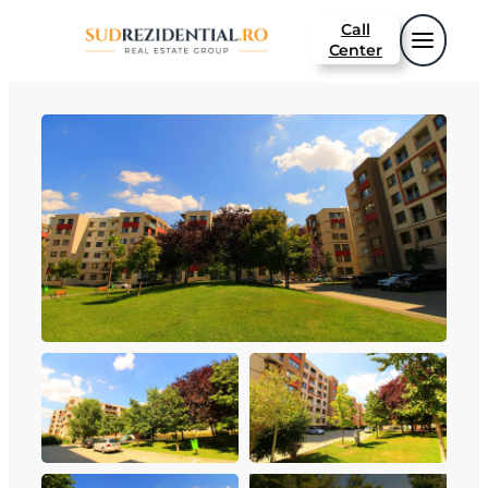
Sari
Call
la
Center
conținut