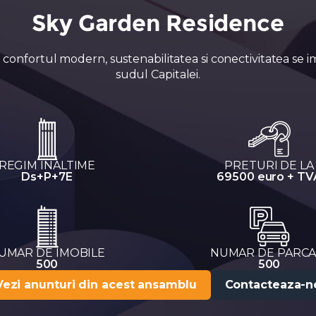
Sky Garden Residence
confortul modern, sustenabilitatea si conectivitatea se im
sudul Capitalei.
REGIM INALTIME
PRETURI DE LA
Ds+P+7E
69500 euro + TV
UMAR DE IMOBILE
NUMAR DE PARCA
500
500
Vezi anunturi din acest ansamblu
Contacteaza-n