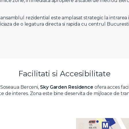
amice zone, in imediata apropiere a statiei de metrou Berc
ansamblul rezidential este amplasat strategic la intrarea
ficiaza de o legatura directa si rapida cu centrul Bucuresti
Vreau sa fiu contactat
Facilitati si Accesibilitate
pe Soseaua Berceni,
Sky Garden Residence
ofera acces faci
 de interes. Zona este bine deservita de mijloace de transp