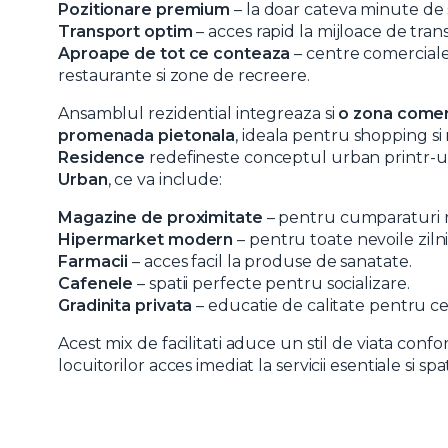
Pozitionare premium
– la doar cateva minute de 
Mesaj
Transport optim
– acces rapid la mijloace de tra
Aproape de tot ce conteaza
– centre comerciale,
restaurante si zone de recreere.
Ansamblul rezidential integreaza si
o zona comer
promenada pietonala
, ideala pentru shopping si
Residence
redefineste conceptul urban printr-un
Am citi
Urban
, ce va include:
Sunt d
Magazine de proximitate
– pentru cumparaturi ra
Hipermarket modern
– pentru toate nevoile zilni
Farmacii
– acces facil la produse de sanatate.
Cafenele
– spatii perfecte pentru socializare.
Gradinita privata
– educatie de calitate pentru cei
Acest mix de facilitati aduce un stil de viata confort
locuitorilor acces imediat la servicii esentiale si spa