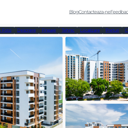
Blog
Contacteaza-ne
Feedbac
e Foto
Descriere
Finisaje
Tehnic
Localizare
Preturi
C