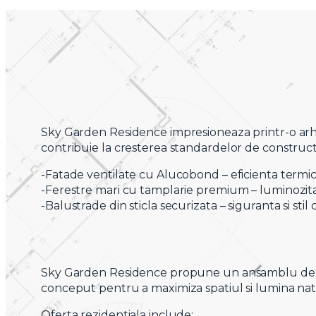
Sky Garden Residence impresioneaza printr-o arhi
contribuie la cresterea standardelor de constructi
-Fatade ventilate cu Alucobond – eficienta termic
-Ferestre mari cu tamplarie premium – luminozitat
-Balustrade din sticla securizata – siguranta si sti
Sky Garden Residence propune un ansamblu de clad
conceput pentru a maximiza spatiul si lumina natur
Oferta rezidentiala include: