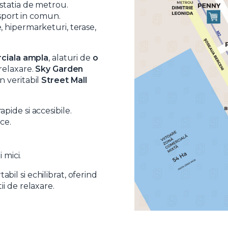
statia de metrou.
nsport in comun.
 hipermarketuri, terase,
ciala ampla
, alaturi de
o
 relaxare.
Sky Garden
 veritabil
Street Mall
t si sunt de acord cu
termenii si conditiile
SudRezidential.ro
e acord cu
prelucrarea datelor cu caracter personal
pide si accesibile.
ce.
 mici.
abil si echilibrat, oferind
tii de relaxare.