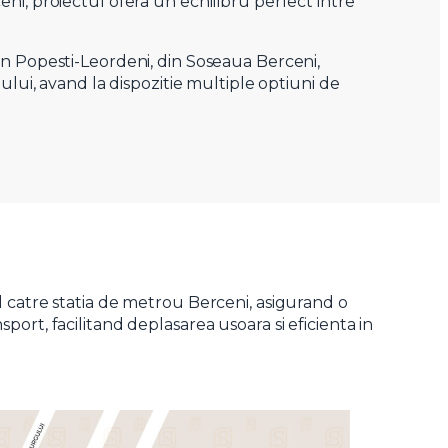
eni, proiectul ofera un echilibru perfect intre
 in Popesti-Leordeni, din Soseaua Berceni,
ului, avand la dispozitie multiple optiuni de
X
l catre statia de metrou Berceni, asigurand o
ort, facilitand deplasarea usoara si eficienta in