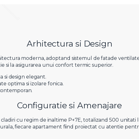
Arhitectura si Design
tectura moderna, adoptand sistemul de fatade ventilate,
e si la asigurarea unui confort termic superior.
a si design elegant.
e optima si izolare fonica.
l contemporan.
Configuratie si Amenajare
iri cu regim de inaltime P+7E, totalizand 500 unitati lo
ala, fiecare apartament fiind proiectat cu atentie pentru 