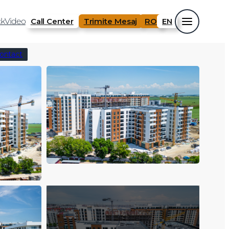
k
Video
Call Center
Trimite Mesaj
RO
EN
ontact