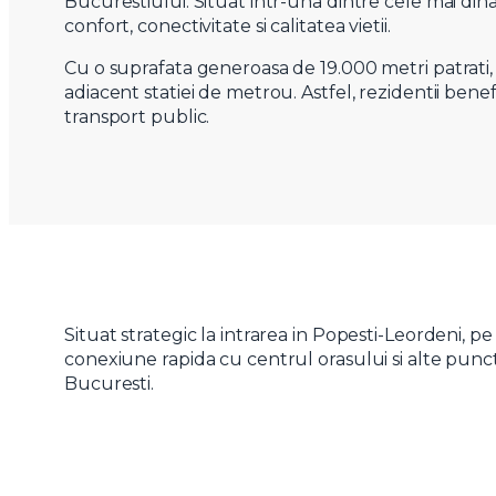
Bucurestiului. Situat intr-una dintre cele mai din
confort, conectivitate si calitatea vietii.
Cu o suprafata generoasa de 19.000 metri patrati, 
adiacent statiei de metrou. Astfel, rezidentii bene
transport public.
Nume
Situat strategic la intrarea in Popesti-Leordeni, 
conexiune rapida cu centrul orasului si alte puncte
Telefon
Bucuresti.
Email