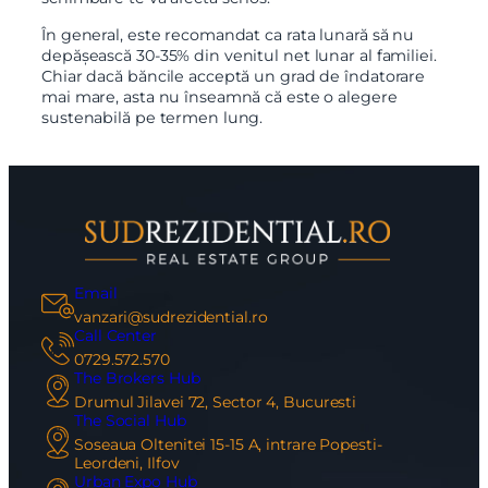
În general, este recomandat ca rata lunară să nu
depășească 30-35% din venitul net lunar al familiei.
Chiar dacă băncile acceptă un grad de îndatorare
mai mare, asta nu înseamnă că este o alegere
sustenabilă pe termen lung.
Email
vanzari@sudrezidential.ro
Call Center
0729.572.570
The Brokers Hub
Drumul Jilavei 72, Sector 4, Bucuresti
The Social Hub
Soseaua Oltenitei 15-15 A, intrare Popesti-
Leordeni, Ilfov
Urban Expo Hub