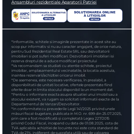
Ansambluri rezidentiale Aparatorii Patriei
*Informatiile, schitele si imaginile prezentate in acest site au
scop pur informativ si nu au caracter angajant, de orice natura,
pentru Sud Rezidential Real Estate SRL sau dezvoltatorii
imobiliari si pot suferi modificari. Dezvoltatorii imobiliari isi
rezerva dreptul de a aduce modificari proiectului
*Va recomandam sa studiati cu atentie schitele, proiectul
imobiliar, amplasamentul si vecinatatile, la locatia acestuia,
inaintea rezervarii/achizitiei oricarui imobil.
*De asemenea, este necesara verificarea, în prealabil, a
disponibilitatii de unitati locative, ofertele prezentate fiind
oferite doar in limita stocului disponibil la un moment dat.
*Pentru o informare exacta asupra situatiei unui imobil sau a
stocului existent, va rugam sa solicitati informatii exacte de la
Departamentul de Vanzari/Dezvoltator.
*In conformitate cu prevederile Legii 141/2025 privind unele
măsuri fiscal-bugetare, publicata in M.O. nr. 699 din 25.07.2025,
prin care a fost modificată și completată Legea 227/2015
privind Codul Fiscal, incepand cu data de 01.08.2025, cota de
TVA aplicabila achizitiei de locuinte noi este cota standard de
TVA de 21%, indiferent de suprafața utilă sau de valoarea