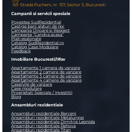
Strada Pucheni, nr. 157, Sector 5, Bucuresti
Campanii si servicii speciale
Povestea SudRezidential
Castiga bani alaturi de noi
Campania Onoare si Respect
Campania “Candva acasa”
Plati esalonate
Catalog SudRezidential.ro
Catalog Case Modulare
Feedback
Imobiliare Bucuresti/Ilfov
Apartamente 1 camera de vanzare
Apartamente 2 camere de vanzare
Apartamente 3 camere de vanzare
Apartamente 4 camere de vanzare
Case/vile de vanzare
Case modulare
Proprietati Speciale / Investitii
Blog
Ansambluri rezidentiale
Ansambluri rezidentiale Berceni
Ansambluri rezidentiale Metalurgiei
Ansambluri rezidentiale Dimitrie Leonida
Ansambluri rezidentiale Rahova
Ansambluri rezidentiale Titan