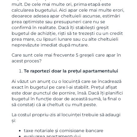
mult. De cele mai multe ori, prima etapă este
calcularea bugetului. Aici apar cele mai multe erori,
deoarece adesea apar cheltuieli ascunse, estimări
prea optimiste sau presupuneri care nu se
confirmă în realitate. Dacă îți stabilești greșit
bugetul de achiziție, riști să te trezești cu un credit
prea mare, cu lipsuri lunare sau cu alte cheltuieli
neprevăzute imediat după mutare.
Care sunt cele mai frecvente 5 greșeli care apar în
acest proces?
Te raportezi doar la prețul apartamentului
Ai văzut un anunț cu o locuință care se încadrează
exact în bugetul pe care l-ai stabilit. Prețul afișat
este doar punctul de pornire, însă. Dacă îți planifici
bugetul în funcție doar de această sumă, la final o
să constați că ai cheltuit cu mult peste.
La costul propriu-zis al locuinței trebuie să adaugi
și:
taxe notariale și comisioane bancare
evaluarea apartamentului