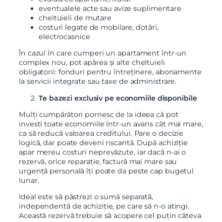
eventualele acte sau avize suplimentare
cheltuieli de mutare
costuri legate de mobilare, dotări,
electrocasnice
În cazul în care cumperi un apartament într-un
complex nou, pot apărea și alte cheltuieli
obligatorii: fonduri pentru întreținere, abonamente
la servicii integrate sau taxe de administrare.
Te bazezi exclusiv pe economiile disponibile
Mulți cumpărători pornesc de la ideea că pot
investi toate economiile într-un avans cât mai mare,
ca să reducă valoarea creditului. Pare o decizie
logică, dar poate deveni riscantă. După achiziție
apar mereu costuri neprevăzute, iar dacă n-ai o
rezervă, orice reparație, factură mai mare sau
urgență personală îți poate da peste cap bugetul
lunar.
Ideal este să păstrezi o sumă separată,
independentă de achiziție, pe care să n-o atingi.
Această rezervă trebuie să acopere cel puțin câteva