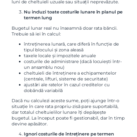
luni de cheltuieli uzuale sau situații neprevăzute.
Nu incluzi toate costurile lunare în planul pe
termen lung
Bugetul lunar real nu înseamnă doar rata băncii.
Trebuie să iei în calcul:
întreținerea lunară, care diferă în funcție de
tipul blocului și zona aleasă
taxele locale și impozitele anuale
costurile de administrare (dacă locuiești într-
un ansamblu nou)
cheltuieli de întreținere a echipamentelor
(centrale, lifturi, sisteme de securitate)
ajustări ale ratelor în cazul creditelor cu
dobândă variabilă
Dacă nu calculezi aceste sume, poți ajunge într-o
situație în care rata propriu-zisă pare suportabilă,
dar totalul cheltuielilor lunare îți depășește
bugetul. La început poate fi gestionabil, dar în timp
devine apăsător.
Ignori costurile de întreținere pe termen