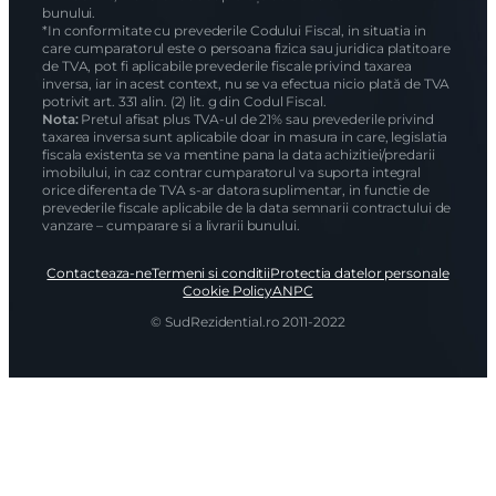
bunului.
*In conformitate cu prevederile Codului Fiscal, in situatia in
care cumparatorul este o persoana fizica sau juridica platitoare
de TVA, pot fi aplicabile prevederile fiscale privind taxarea
inversa, iar in acest context, nu se va efectua nicio plată de TVA
potrivit art. 331 alin. (2) lit. g din Codul Fiscal.
Nota:
Pretul afisat plus TVA-ul de 21% sau prevederile privind
taxarea inversa sunt aplicabile doar in masura in care, legislatia
fiscala existenta se va mentine pana la data achizitiei/predarii
imobilului, in caz contrar cumparatorul va suporta integral
orice diferenta de TVA s-ar datora suplimentar, in functie de
prevederile fiscale aplicabile de la data semnarii contractului de
vanzare – cumparare si a livrarii bunului.
Contacteaza-ne
Termeni si conditii
Protectia datelor personale
Cookie Policy
ANPC
© SudRezidential.ro 2011-2022