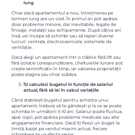
lung
Chiar dacă apartamentul e nou, întreținerea pe
termen lung are un cost. În primul an pot apărea
doar probleme minore, dar inevitabile, legate de
finisaje, instalații sau echipamente. După câțiva ani
însă, vei începe să schimbi sau să repari diverse
lucruri: centrala, electrocasnicele, sistemele de
ventilație.
Dacă alegi un apartament într-o clădire fără lift sau
fără izolație corespunzătoare, cheltuielile lunare pot
crește semnificativ în timp, iar valoarea proprietății
poate stagna sau chiar scădea.
Îți calculezi bugetul în funcție de salariul
actual, fără să iei în calcul variațiile
Când stabilești bugetul pentru achiziția unui
apartament, trebuie să te gândești și la ce se poate
schimba în următorii 5-10 ani. Salariul poate fluctua,
apar copii, pot apărea probleme medicale sau alte
angajamente financiare. Dacă îți fixezi un buget la
limită, bazat pe venitul maxim actual, fiecare
schimbare te va afecta serios.