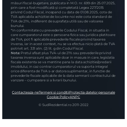
măsuri fiscal-bugetare, publicata in M.O. nr. 699 din 25.07.2025,
prin care a fost modificată și completată Legea 227/2015
privind Codul Fiscal, incepand cu data de 01.08.2025, cota de
TVA aplicabila achizitiei de locuinte noi este cota standard de
TVA de 21%, indiferent de suprafața utilă sau de valoarea
bunului.
*In conformitate cu prevederile Codului Fiscal, in situatia in
care cumparatorul este o persoana fizica sau juridica platitoare
de TVA, pot fi aplicabile prevederile fiscale privind taxarea
inversa, iar in acest context, nu se va efectua nicio plată de TVA
potrivit art. 331 alin. (2) lit. g din Codul Fiscal.
Nota:
Pretul afisat plus TVA-ul de 21% sau prevederile privind
taxarea inversa sunt aplicabile doar in masura in care, legislatia
fiscala existenta se va mentine pana la data achizitiei/predarii
imobilului, in caz contrar cumparatorul va suporta integral
orice diferenta de TVA s-ar datora suplimentar, in functie de
prevederile fiscale aplicabile de la data semnarii contractului de
vanzare – cumparare si a livrarii bunului.
Contacteaza-ne
Termeni si conditii
Protectia datelor personale
Cookie Policy
ANPC
© SudRezidential.ro 2011-2022