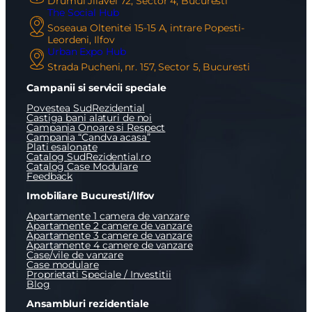
Drumul Jilavei 72, Sector 4, Bucuresti
The Social Hub
Soseaua Oltenitei 15-15 A, intrare Popesti-
Leordeni, Ilfov
Urban Expo Hub
Strada Pucheni, nr. 157, Sector 5, Bucuresti
Campanii si servicii speciale
Povestea SudRezidential
Castiga bani alaturi de noi
Campania Onoare si Respect
Campania “Candva acasa”
Plati esalonate
Catalog SudRezidential.ro
Catalog Case Modulare
Feedback
Imobiliare Bucuresti/Ilfov
Apartamente 1 camera de vanzare
Apartamente 2 camere de vanzare
Apartamente 3 camere de vanzare
Apartamente 4 camere de vanzare
Case/vile de vanzare
Case modulare
Proprietati Speciale / Investitii
Blog
Ansambluri rezidentiale