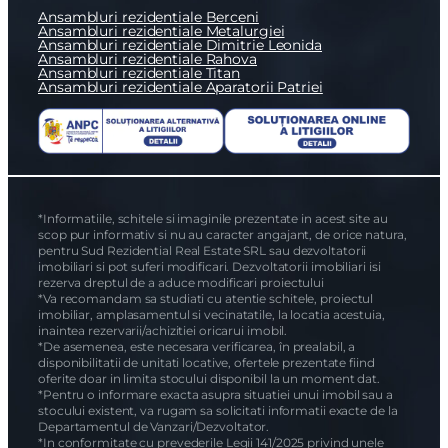
Ansambluri rezidentiale Berceni
Ansambluri rezidentiale Metalurgiei
Ansambluri rezidentiale Dimitrie Leonida
Ansambluri rezidentiale Rahova
Ansambluri rezidentiale Titan
Ansambluri rezidentiale Aparatorii Patriei
*Informatiile, schitele si imaginile prezentate in acest site au
scop pur informativ si nu au caracter angajant, de orice natura,
pentru Sud Rezidential Real Estate SRL sau dezvoltatorii
imobiliari si pot suferi modificari. Dezvoltatorii imobiliari isi
rezerva dreptul de a aduce modificari proiectului
*Va recomandam sa studiati cu atentie schitele, proiectul
imobiliar, amplasamentul si vecinatatile, la locatia acestuia,
inaintea rezervarii/achizitiei oricarui imobil.
*De asemenea, este necesara verificarea, în prealabil, a
disponibilitatii de unitati locative, ofertele prezentate fiind
oferite doar in limita stocului disponibil la un moment dat.
*Pentru o informare exacta asupra situatiei unui imobil sau a
stocului existent, va rugam sa solicitati informatii exacte de la
Departamentul de Vanzari/Dezvoltator.
*In conformitate cu prevederile Legii 141/2025 privind unele