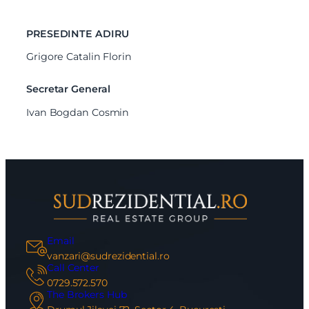
PRESEDINTE ADIRU
Grigore Catalin Florin
Secretar General
Ivan Bogdan Cosmin
Email
vanzari@sudrezidential.ro
Call Center
0729.572.570
The Brokers Hub