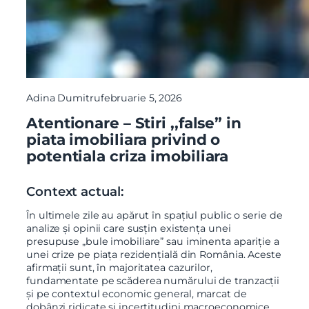
Adina Dumitru
februarie 5, 2026
Atentionare – Stiri ,,false” in
piata imobiliara privind o
potentiala criza imobiliara
Context actual:
În ultimele zile au apărut în spațiul public o serie de
analize și opinii care susțin existența unei
presupuse „bule imobiliare” sau iminenta apariție a
unei crize pe piața rezidențială din România. Aceste
afirmații sunt, în majoritatea cazurilor,
fundamentate pe scăderea numărului de tranzacții
și pe contextul economic general, marcat de
dobânzi ridicate și incertitudini macroeconomice.