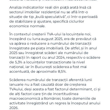
Analiza indicatorilor reali din piață arată însă că
sectorul imobiliar rezidențial nu se află într-o
situație de tip „bulă speculativă”, ci într-o perioadă
de stabilizare și ajustare, specifică ciclurilor
economice normale.
În contextul creșterii TVA-ului la locuințele noi,
începând cu luna august 2025, era de prevăzut că
va apărea o reducere a numărului de tranzacții
înregistrate pe piața imobiliară. De altfel, și în anul
2025 sau înregistrat scăderi ale numărului de
tranzacții în raport cu anul 2024, respectiv o scădere
de 5,3% a locuințelor tranzacționate la nivel
național, iar în București scăderea a fost mai
accentuată, de aproximativ 8,5%.
Scăderea numărului de tranzacții aferentă lunii
ianuarie nu a fost cauzată doar de creșterea
TVAului, deși acesta a fost factorul determinant, ci și
de alți factori care țin de incertitudinea
macroeconomică a României, toate domeniile de
activitate înregistrând un regres la începutul anului
2026.