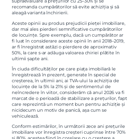
supraevaluare a prețurilor cu 25–30% și se
recomanda cumpărătorilor să evite achiziția și să
aleagă varianta închirierii.
Aceste opinii au produs prejudicii pieței imobiliare,
dar mai ales pierderi semnificative cumpărătorilor
de locuințe. Spre exemplu, dacă un cumpărător ar
fi luat în considerare aceste opinii în anii 2018–2019,
ar fi înregistrat astăzi o pierdere de aproximativ
50%, la care s-ar adăuga valoarea chiriei plătite în
ultimii șapte ani.
În ciuda dificultăților pe care piața imobiliară le
înregistrează în prezent, generate în special de
creșterea, în ultimii ani, ai TVA-ului la achiziția de
locuințe de la 5% la 21% și de sentimentul de
neîncredere în viitor, considerăm că anul 2026 va fi
marcat de o perioadă de stabilizare a prețurilor, fapt
care reprezintă un moment bun pentru achiziție și
nicidecum un motiv de panică, așa cum se
vehiculează.
Conform estimărilor, în următorii zece ani prețurile
imobiliare vor înregistra creșteri cuprinse între 70%
și 80%, acestea fiind în corelare cu o creștere a