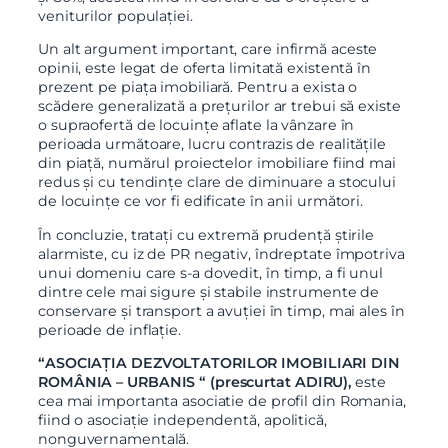
veniturilor populației.
Un alt argument important, care infirmă aceste
opinii, este legat de oferta limitată existentă în
prezent pe piața imobiliară. Pentru a exista o
scădere generalizată a prețurilor ar trebui să existe
o supraofertă de locuințe aflate la vânzare în
perioada următoare, lucru contrazis de realitățile
din piață, numărul proiectelor imobiliare fiind mai
redus și cu tendințe clare de diminuare a stocului
de locuințe ce vor fi edificate în anii următori.
În concluzie, tratați cu extremă prudență știrile
alarmiste, cu iz de PR negativ, îndreptate împotriva
unui domeniu care s-a dovedit, în timp, a fi unul
dintre cele mai sigure și stabile instrumente de
conservare și transport a avuției în timp, mai ales în
perioade de inflație.
“ASOCIAȚIA DEZVOLTATORILOR IMOBILIARI DIN
ROMÂNIA – URBANIS “ (prescurtat
ADIRU),
este
cea mai importanta asociatie de profil din Romania,
fiind o asociație independentă,
apolitică,
nonguvernamentală.