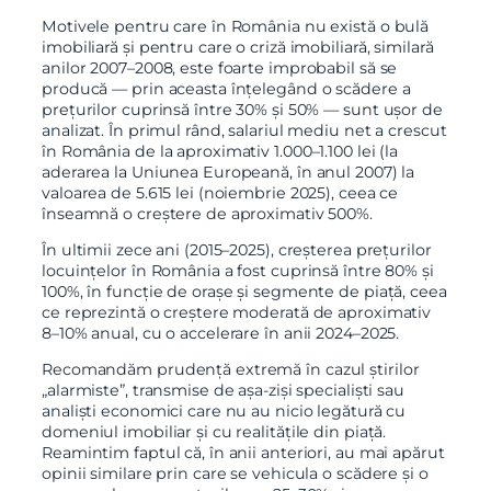
Motivele pentru care în România nu există o bulă
imobiliară și pentru care o criză imobiliară, similară
anilor 2007–2008, este foarte improbabil să se
producă — prin aceasta înțelegând o scădere a
prețurilor cuprinsă între 30% și 50% — sunt ușor de
analizat. În primul rând, salariul mediu net a crescut
în România de la aproximativ 1.000–1.100 lei (la
aderarea la Uniunea Europeană, în anul 2007) la
valoarea de 5.615 lei (noiembrie 2025), ceea ce
înseamnă o creștere de aproximativ 500%.
În ultimii zece ani (2015–2025), creșterea prețurilor
locuințelor în România a fost cuprinsă între 80% și
100%, în funcție de orașe și segmente de piață, ceea
ce reprezintă o creștere moderată de aproximativ
8–10% anual, cu o accelerare în anii 2024–2025.
Recomandăm prudență extremă în cazul știrilor
„alarmiste”, transmise de așa-ziși specialiști sau
analiști economici care nu au nicio legătură cu
domeniul imobiliar și cu realitățile din piață.
Reamintim faptul că, în anii anteriori, au mai apărut
opinii similare prin care se vehicula o scădere și o