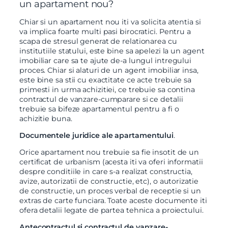
un apartament nou?
Chiar si un apartament nou iti va solicita atentia si
va implica foarte multi pasi birocratici. Pentru a
scapa de stresul generat de relationarea cu
institutiile statului, este bine sa apelezi la un agent
imobiliar care sa te ajute de-a lungul intregului
proces. Chiar si alaturi de un agent imobiliar insa,
este bine sa stii cu exactitate ce acte trebuie sa
primesti in urma achizitiei, ce trebuie sa contina
contractul de vanzare-cumparare si ce detalii
trebuie sa bifeze apartamentul pentru a fi o
achizitie buna.
Documentele juridice ale apartamentului
.
Orice apartament nou trebuie sa fie insotit de un
certificat de urbanism (acesta iti va oferi informatii
despre conditiile in care s-a realizat constructia,
avize, autorizatii de constructie, etc), o autorizatie
de constructie, un proces verbal de receptie si un
extras de carte funciara. Toate aceste documente iti
ofera detalii legate de partea tehnica a proiectului.
Antecontractul si contractul de vanzare-