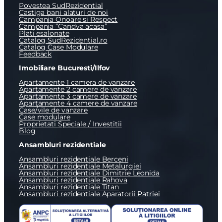
Povestea SudRezidential
Castiga bani alaturi de noi
Campania Onoare si Respect
Campania “Candva acasa”
Plati esalonate
Catalog SudRezidential.ro
Catalog Case Modulare
Feedback
Imobiliare Bucuresti/Ilfov
Apartamente 1 camera de vanzare
Apartamente 2 camere de vanzare
Apartamente 3 camere de vanzare
Apartamente 4 camere de vanzare
Case/vile de vanzare
Case modulare
Proprietati Speciale / Investitii
Blog
Ansambluri rezidentiale
Ansambluri rezidentiale Berceni
Ansambluri rezidentiale Metalurgiei
Ansambluri rezidentiale Dimitrie Leonida
Ansambluri rezidentiale Rahova
Ansambluri rezidentiale Titan
Ansambluri rezidentiale Aparatorii Patriei