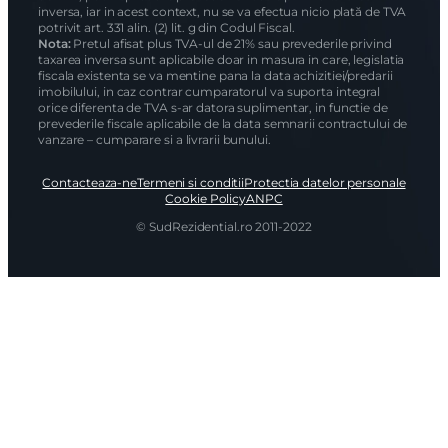
inversa, iar in acest context, nu se va efectua nicio plată de TVA
potrivit art. 331 alin. (2) lit. g din Codul Fiscal.
Nota:
Pretul afisat plus TVA-ul de 21% sau prevederile privind
taxarea inversa sunt aplicabile doar in masura in care, legislatia
fiscala existenta se va mentine pana la data achizitiei/predarii
imobilului, in caz contrar cumparatorul va suporta integral
orice diferenta de TVA s-ar datora suplimentar, in functie de
prevederile fiscale aplicabile de la data semnarii contractului de
vanzare – cumparare si a livrarii bunului.
Contacteaza-ne
Termeni si conditii
Protectia datelor personale
Cookie Policy
ANPC
© SudRezidential.ro 2011-2022