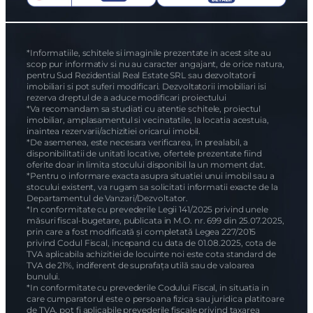
*Informatiile, schitele si imaginile prezentate in acest site au
scop pur informativ si nu au caracter angajant, de orice natura,
pentru Sud Rezidential Real Estate SRL sau dezvoltatorii
imobiliari si pot suferi modificari. Dezvoltatorii imobiliari isi
rezerva dreptul de a aduce modificari proiectului
*Va recomandam sa studiati cu atentie schitele, proiectul
imobiliar, amplasamentul si vecinatatile, la locatia acestuia,
inaintea rezervarii/achizitiei oricarui imobil.
*De asemenea, este necesara verificarea, în prealabil, a
disponibilitatii de unitati locative, ofertele prezentate fiind
oferite doar in limita stocului disponibil la un moment dat.
*Pentru o informare exacta asupra situatiei unui imobil sau a
stocului existent, va rugam sa solicitati informatii exacte de la
Departamentul de Vanzari/Dezvoltator.
*In conformitate cu prevederile Legii 141/2025 privind unele
măsuri fiscal-bugetare, publicata in M.O. nr. 699 din 25.07.2025,
prin care a fost modificată și completată Legea 227/2015
privind Codul Fiscal, incepand cu data de 01.08.2025, cota de
TVA aplicabila achizitiei de locuinte noi este cota standard de
TVA de 21%, indiferent de suprafața utilă sau de valoarea
bunului.
*In conformitate cu prevederile Codului Fiscal, in situatia in
care cumparatorul este o persoana fizica sau juridica platitoare
de TVA, pot fi aplicabile prevederile fiscale privind taxarea