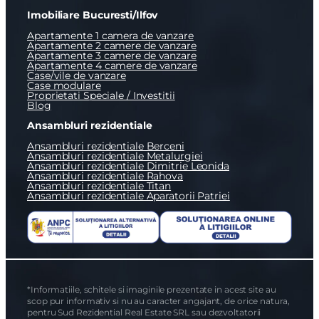
Imobiliare Bucuresti/Ilfov
Apartamente 1 camera de vanzare
Apartamente 2 camere de vanzare
Apartamente 3 camere de vanzare
Apartamente 4 camere de vanzare
Case/vile de vanzare
Case modulare
Proprietati Speciale / Investitii
Blog
Ansambluri rezidentiale
Ansambluri rezidentiale Berceni
Ansambluri rezidentiale Metalurgiei
Ansambluri rezidentiale Dimitrie Leonida
Ansambluri rezidentiale Rahova
Ansambluri rezidentiale Titan
Ansambluri rezidentiale Aparatorii Patriei
*Informatiile, schitele si imaginile prezentate in acest site au
scop pur informativ si nu au caracter angajant, de orice natura,
pentru Sud Rezidential Real Estate SRL sau dezvoltatorii