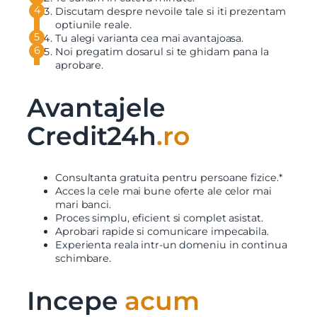
Discutam despre nevoile tale si iti prezentam
optiunile reale.
Tu alegi varianta cea mai avantajoasa.
X
Vreau sa fiu contactat
Noi pregatim dosarul si te ghidam pana la
aprobare.
Nume
Avantajele
Telefon
Credit24h
.ro
Email
Consultanta gratuita pentru persoane fizice.*
Acces la cele mai bune oferte ale celor mai
mari banci.
Proces simplu, eficient si complet asistat.
Mesaj
Aprobari rapide si comunicare impecabila.
Experienta reala intr-un domeniu in continua
schimbare.
Incepe
acum