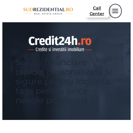
Sari
Call
la
Center
conținut
Solutii financiare
rapide, personalizate si
sigure pentru locuinta
ta si pentru orice
nevoie personala