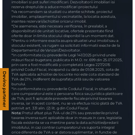
imobiliari si pot suferi modificari. Dezvoltatorii imobiliari isi
rezerva dreptul de a aduce modificari proiectului
*Va recomandam sa studiati cu atentie schitele, proiectul
imobiliar, amplasamentul si vecinatatile, la locatia acestuia,
inaintea rezervarii/achizitiei oricarui imobil.
*De asemenea, este necesara verificarea, în prealabil, a
disponibilitatii de unitati locative, ofertele prezentate fiind
oferite doar in limita stocului disponibil la un moment dat.
*Pentru o informare exacta asupra situatiei unui imobil sau a
stocului existent, va rugam sa solicitati informatii exacte de la
Departamentul de Vanzari/Dezvoltator.
*In conformitate cu prevederile Legii 141/2025 privind unele
măsuri fiscal-bugetare, publicata in M.O. nr. 699 din 25.07.2025,
prin care a fost modificată și completată Legea 227/2015
privind Codul Fiscal, incepand cu data de 01.08.2025, cota de
Devino partener
TVA aplicabila achizitiei de locuinte noi este cota standard de
TVA de 21%, indiferent de suprafața utilă sau de valoarea
bunului.
*In conformitate cu prevederile Codului Fiscal, in situatia in
care cumparatorul este o persoana fizica sau juridica platitoare
de TVA, pot fi aplicabile prevederile fiscale privind taxarea
inversa, iar in acest context, nu se va efectua nicio plată de TVA
potrivit art. 331 alin. (2) lit. g din Codul Fiscal.
Nota:
Pretul afisat plus TVA-ul de 21% sau prevederile privind
taxarea inversa sunt aplicabile doar in masura in care, legislatia
fiscala existenta se va mentine pana la data achizitiei/predarii
imobilului, in caz contrar cumparatorul va suporta integral
orice diferenta de TVA s-ar datora suplimentar, in functie de