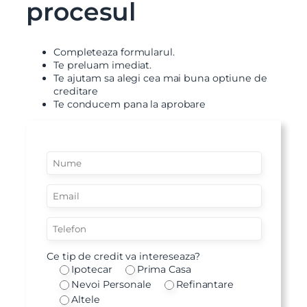
procesul
Am citit si sunt de acord cu
termenii si conditiile
SudRezidential.ro
Sunt de acord cu
prelucrarea datelor cu caracter personal
Completeaza formularul.
Te preluam imediat.
Te ajutam sa alegi cea mai buna optiune de
creditare
Te conducem pana la aprobare
Ce tip de credit va intereseaza?
Ipotecar
Prima Casa
Nevoi Personale
Refinantare
Altele