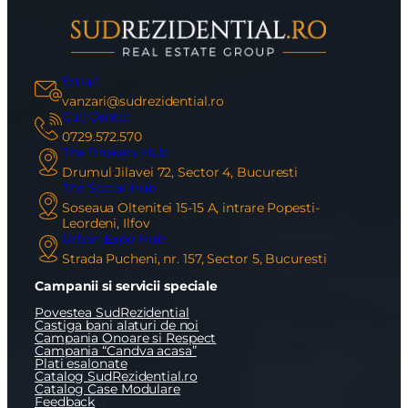
Email
vanzari@sudrezidential.ro
Call Center
0729.572.570
The Brokers Hub
Drumul Jilavei 72, Sector 4, Bucuresti
The Social Hub
Soseaua Oltenitei 15-15 A, intrare Popesti-
Leordeni, Ilfov
Urban Expo Hub
Strada Pucheni, nr. 157, Sector 5, Bucuresti
Campanii si servicii speciale
Povestea SudRezidential
Castiga bani alaturi de noi
Campania Onoare si Respect
Campania “Candva acasa”
Plati esalonate
Catalog SudRezidential.ro
Catalog Case Modulare
Feedback