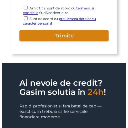
Am citit si sunt de acord cu
termenii si
conditiile
SudRezidential.ro
Sunt de acord cu
prelucrarea datelor cu
caracter personal
Ai nevoie de credit?
Gasim solutia în
24h
!
Rapid, profesionist si fara batai de cap —
exact cum trebuie sa fie serviciile
financiare moderne.