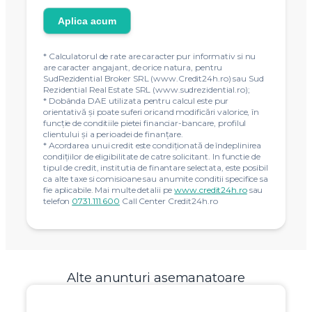
Aplica acum
* Calculatorul de rate are caracter pur informativ si nu
are caracter angajant, de orice natura, pentru
SudRezidential Broker SRL (www.Credit24h.ro) sau Sud
Rezidential Real Estate SRL (www.sudrezidential.ro);
* Dobânda DAE utilizata pentru calcul este pur
orientativă și poate suferi oricand modificări valorice, în
funcție de conditiile pietei financiar-bancare, profilul
clientului și a perioadei de finanțare.
* Acordarea unui credit este condiţionată de îndeplinirea
condiţiilor de eligibilitate de catre solicitant. In functie de
tipul de credit, institutia de finantare selectata, este posibil
ca alte taxe si comisioane sau anumite conditii specifice sa
fie aplicabile. Mai multe detalii pe
www.credit24h.ro
sau
telefon
0731.111.600
Call Center Credit24h.ro
Alte anunturi asemanatoare