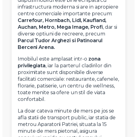
dispus imobilul este bine echipata cu
infrastructura moderna si are in apropiere
centre comerciale importante precum:
Carrefour, Hornbach, Lidl, Kaufland,
Auchan, Metro, Mega Image, Profi
, dar si
diverse optiuni de recreere, precum
Parcul Tudor Arghezi si Patinoarul
Berceni Arena.
Imobilul este amplasat intr-o
zona
privilegiata
, iar la parterul cladirilor din
proximitate sunt disponibile diverse
facilitati comerciale: restaurante, cafenele,
florarie, patiserie, un centru de wellness,
toate menite sa ofere un stil de viata
confortabil.
La doar cateva minute de mers pe jos se
afla statii de transport public, iar statia de
metrou Aparatorii Patriei, situata la 15
minute de mers pietonal, asigura