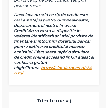
prin orice tip de credit bancar sau prin
plata numerar.
Daca inca nu stiti ce tip de credit este
mai avantajos pentru dumneavoastra,
departamentul nostru financiar
Credit24h.ro va sta la dispozitie in
vederea identificarii solutiei potrivite de
finantare si intocmirii dosarului bancar
X
Vreau sa fiu contactat
pentru obtinerea creditului necesar
achizitiei.
Efectueaza rapid o simulare
Nume
de credit online accesand linkul atasat si
verifica-ti gratuit
eligibilitatea:
https://simulator.credit24
Telefon
h.ro/
Email
Trimite mesaj
Mesaj