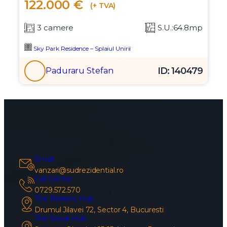
122.000 €
(+ TVA)
3 camere
S.U.:64.8mp
Sky Park Residence – Splaiul Unirii
ID: 140479
Paduraru Stefan
Email
vanzari@sudrezidential.ro
Call Center
0729.572.570
The Brokers Hub
Drumul Jilavei 72, Sector 4, Bucuresti
The Social Hub