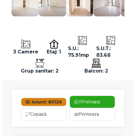
S.U.:
S.U.T.:
3 Camere
Etaj: 1
75.91mp
83.68
Grup sanitar: 2
Balcon: 2
Whatsapp
ID Anunt: 80126
Copiază
Printeaza