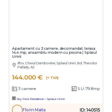
Apartament cu 3 camere, decomandat, terasa
14,4 mp, ansamblu modern cu piscina | Splaiul
Unirii
Ilfov, Cheiul Dambovitei, Splaiul Unirii, Bd. Theodor
Pallady, A2
144.000 €
(+ TVA)
3 camere
S.U.:79.8mp
Sky Park Residence – Splaiul Unirii
ID: 140515
Florin Maita