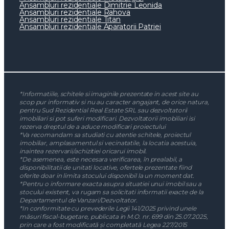
Ansambluri rezidentiale Dimitrie Leonida
Ansambluri rezidentiale Rahova
Ansambluri rezidentiale Titan
Ansambluri rezidentiale Aparatorii Patriei
*Informatiile, schitele si imaginile prezentate in acest site au
scop pur informativ si nu au caracter angajant, de orice natura,
pentru Sud Rezidential Real Estate SRL sau dezvoltatorii
imobiliari si pot suferi modificari. Dezvoltatorii imobiliari isi
rezerva dreptul de a aduce modificari proiectului
*Va recomandam sa studiati cu atentie schitele, proiectul
imobiliar, amplasamentul si vecinatatile, la locatia acestuia,
inaintea rezervarii/achizitiei oricarui imobil.
*De asemenea, este necesara verificarea, în prealabil, a
disponibilitatii de unitati locative, ofertele prezentate fiind
oferite doar in limita stocului disponibil la un moment dat.
*Pentru o informare exacta asupra situatiei unui imobil sau a
stocului existent, va rugam sa solicitati informatii exacte de la
Departamentul de Vanzari/Dezvoltator.
*In conformitate cu prevederile Legii 141/2025 privind unele
măsuri fiscal-bugetare, publicata in M.O. nr. 699 din 25.07.2025,
prin care a fost modificată și completată Legea 227/2015