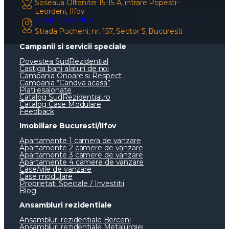
Soseaua Oltenitei 15-15 A, intrare Popesti-
Leordeni, Ilfov
Urban Expo Hub
Strada Pucheni, nr. 157, Sector 5, Bucuresti
Campanii si servicii speciale
Povestea SudRezidential
Castiga bani alaturi de noi
Campania Onoare si Respect
Campania “Candva acasa”
Plati esalonate
Catalog SudRezidential.ro
Catalog Case Modulare
Feedback
Imobiliare Bucuresti/Ilfov
Apartamente 1 camera de vanzare
Apartamente 2 camere de vanzare
Apartamente 3 camere de vanzare
Apartamente 4 camere de vanzare
Case/vile de vanzare
Case modulare
Proprietati Speciale / Investitii
Blog
Ansambluri rezidentiale
Ansambluri rezidentiale Berceni
Ansambluri rezidentiale Metalurgiei