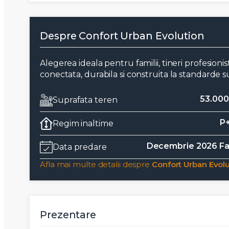
Despre Confort Urban Evolution
Alegerea ideala pentru familii, tineri profesionis
conectata, durabila si construita la standarde s
53.00
Suprafata teren
P
Regim inaltime
Decembrie 2026 Fa
Data predare
Afla mai multe detalii despre
Confort Urban Evolu
Prezentare