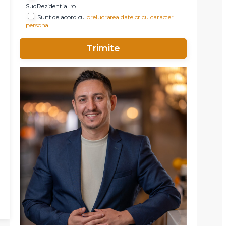
SudRezidential.ro
Sunt de acord cu
prelucrarea datelor cu caracter
personal
X