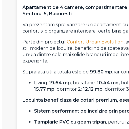
Apartament de 4 camere, compartimentare ge
Sectorul 5, Bucuresti
Va prezentam spre vanzare un apartament cu 4 c
confort si o organizare interioara foarte bine ga
Parte din proiectul
Confort Urban Evolution
, 
stil modern de locuire, beneficiind de toate av
unuia dintre cele mai solide branduri imobiliare
experienta.
Suprafata utila totala este de
99.80 mp
, iar c
Living:
19.64 mp,
bucatarie:
10.44 mp,
hol
15.77 mp,
dormitor 2:
12.12 mp,
dormitor 3
Locuinta beneficiaza de dotari premium, esent
Sistem performant de incalzire prin par
Tamplarie PVC cu geam tripan
, pentru i