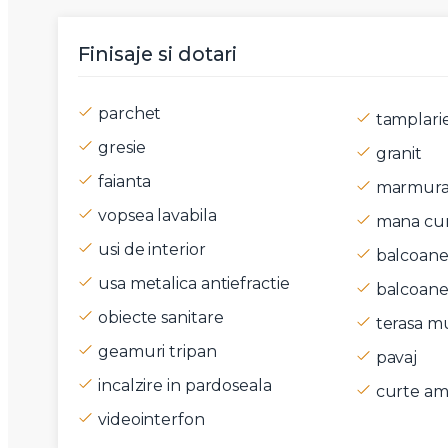
Mesaj
Finisaje si dotari
parchet
tamplari
gresie
granit
Am citi
faianta
marmur
Sunt d
vopsea lavabila
mana cur
usi de interior
balcoane 
usa metalica antiefractie
balcoane 
obiecte sanitare
terasa mu
geamuri tripan
pavaj
incalzire in pardoseala
curte am
videointerfon