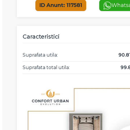
ID Anunt: 117581
Whats
Caracteristici
Suprafata utila:
90.
Suprafata total utila:
99.