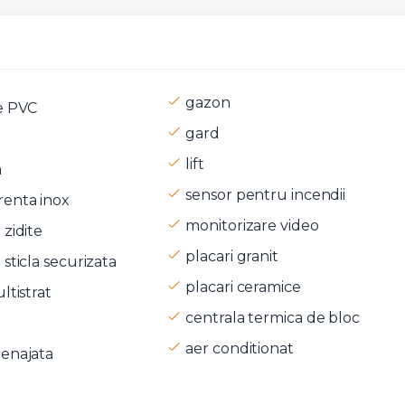
gazon
e PVC
gard
t si sunt de acord cu
termenii si conditiile
SudRezidential.ro
lift
a
e acord cu
prelucrarea datelor cu caracter personal
sensor pentru incendii
enta inox
monitorizare video
zidite
placari granit
sticla securizata
placari ceramice
ltistrat
centrala termica de bloc
aer conditionat
enajata