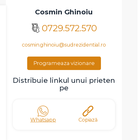
Cosmin Ghinoiu
0729.572.570
cosmin.ghinoiu@sudrezidential.ro
Programeaza vizionare
Distribuie linkul unui prieten
pe
Whatsapp
Copiază