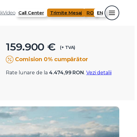
k
Video
Call Center
Trimite Mesaj
RO
EN
159.900 €
(+ TVA)
Comision 0% cumpărător
Rate lunare de la
4.474,99 RON
.
Vezi detalii