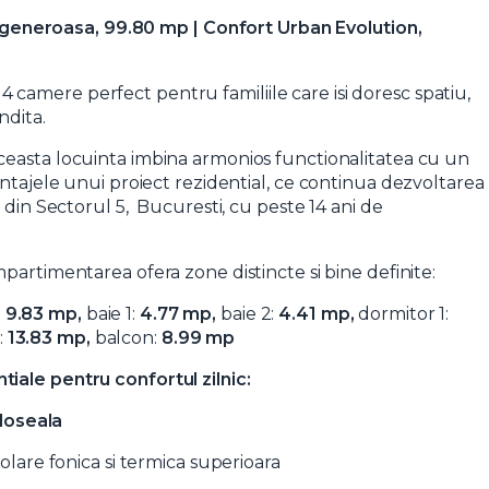
neroasa, 99.80 mp | Confort Urban Evolution,
amere perfect pentru familiile care isi doresc spatiu,
ndita.
aceasta locuinta imbina armonios functionalitatea cu un
antajele unui proiect rezidential, ce continua dezvoltarea
 din Sectorul 5, Bucuresti, cu peste 14 ani de
ompartimentarea ofera zone distincte si bine definite:
:
9.83 mp,
baie 1:
4.77 mp,
baie 2:
4.41 mp,
dormitor 1:
:
13.83 mp,
balcon:
8.99 mp
iale pentru confortul zilnic:
doseala
zolare fonica si termica superioara