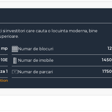
ti si investitori care cauta o locuinta moderna, bine
uperioare.
0 mp
12
Numar de blocuri
+10E
1450
Numar de imobile
za 1
1750
Numar de parcari
tion