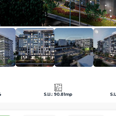
4
S.U.: 90.81mp
S.U