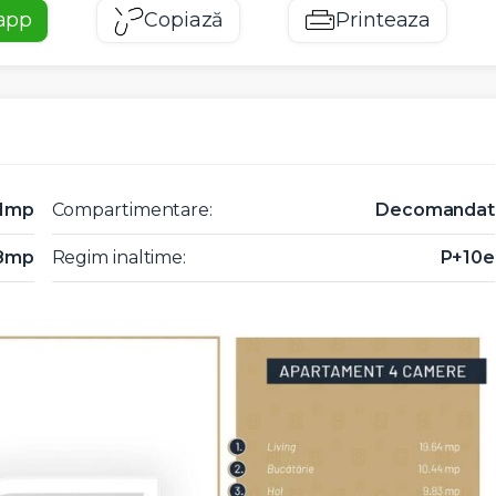
app
Copiază
Printeaza
81mp
Compartimentare:
Decomandat
8mp
Regim inaltime:
P+10e