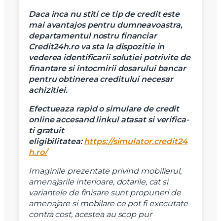
Daca inca nu stiti ce tip de credit este
X
mai avantajos pentru dumneavoastra,
Vreau sa fiu contactat
departamentul nostru financiar
Credit24h.ro va sta la dispozitie in
Nume
vederea identificarii solutiei potrivite de
finantare si intocmirii dosarului bancar
pentru obtinerea creditului necesar
Telefon
achizitiei.
Efectueaza rapid o simulare de credit
Email
online accesand linkul atasat si verifica-
ti gratuit
eligibilitatea:
https://simulator.credit24
Mesaj
h.ro/
Imaginile prezentate privind mobilierul,
amenajarile interioare, dotarile, cat si
variantele de finisare sunt propuneri de
amenajare si mobilare ce pot fi executate
contra cost, acestea au scop pur
Am citit si sunt de acord cu
termenii si conditiile