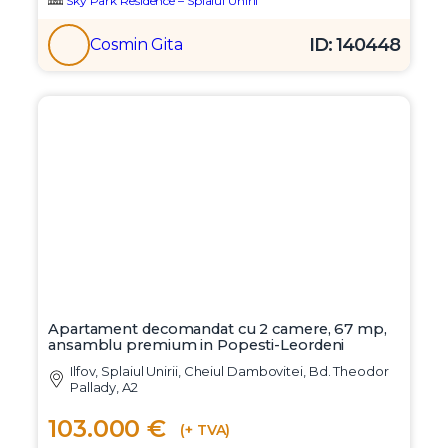
Sky Park Residence – Splaiul Unirii
ID: 140448
Cosmin Gita
Apartament decomandat cu 2 camere, 67 mp,
ansamblu premium in Popesti-Leordeni
Ilfov, Splaiul Unirii, Cheiul Dambovitei, Bd. Theodor
Pallady, A2
103.000 €
(+ TVA)