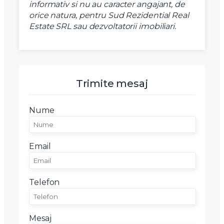
SudRezidential.ro
informativ si nu au caracter angajant, de
Sunt de acord cu
prelucrarea datelor cu caracter personal
orice natura, pentru Sud Rezidential Real
Estate SRL sau dezvoltatorii imobiliari.
Trimite mesaj
Nume
Email
Telefon
Mesaj