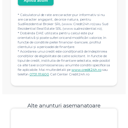
Aplica acum
* Calculatorul de rate are caracter pur informativ si nu
are caracter angajant, de orice natura, pentru
SudRezidential Broker SRL (www.Credit24h.ro) sau Sud
Rezidential Real Estate SRL (www.sudrezidential.ro);
* Dobânda DAE utilizata pentru calcul este pur
orientativă și poate suferi oricand modificări valorice, în
funcție de conditiile pietei financiar-bancare, profilul
clientului și a perioadei de finanțare.
* Acordarea unui credit este condiţionată de îndeplinirea
condiţiilor de eligibilitate de catre solicitant. In functie de
tipul de credit, institutia de finantare selectata, este posibil
ca alte taxe si comisioane sau anumite conditii specifice sa
fie aplicabile. Mai multe detalii pe
www.credit24h.ro
sau
telefon
0731.111.600
Call Center Credit24h.ro
Alte anunturi asemanatoare