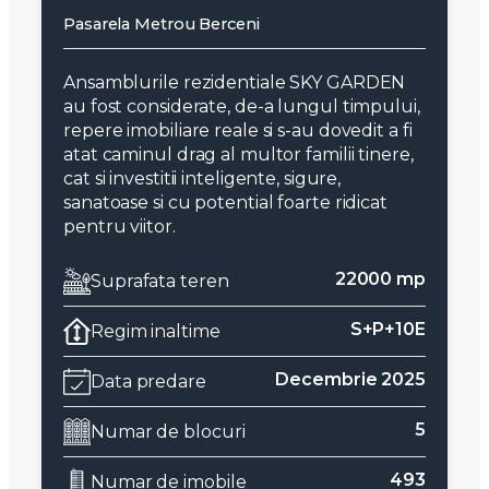
Pasarela Metrou Berceni
Ansamblurile rezidentiale SKY GARDEN
au fost considerate, de-a lungul timpului,
repere imobiliare reale si s-au dovedit a fi
atat caminul drag al multor familii tinere,
cat si investitii inteligente, sigure,
sanatoase si cu potential foarte ridicat
pentru viitor.
22000 mp
Suprafata teren
S+P+10E
Regim inaltime
Decembrie 2025
Data predare
5
Numar de blocuri
493
Numar de imobile