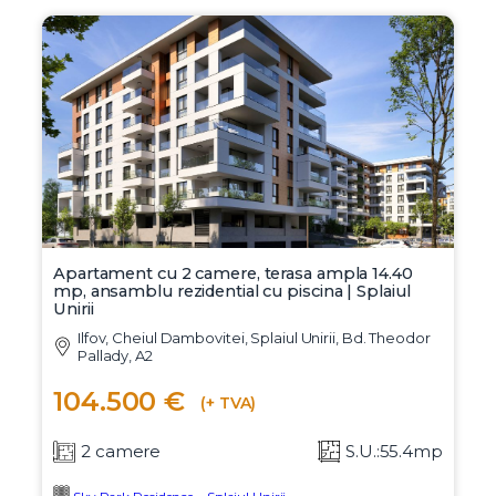
Apartament cu 2 camere, terasa ampla 14.40
mp, ansamblu rezidential cu piscina | Splaiul
Unirii
Ilfov, Cheiul Dambovitei, Splaiul Unirii, Bd. Theodor
Pallady, A2
104.500 €
(+ TVA)
2 camere
S.U.:55.4mp