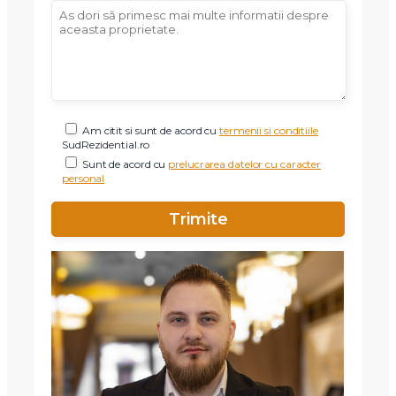
Am citit si sunt de acord cu
termenii si conditiile
SudRezidential.ro
Sunt de acord cu
prelucrarea datelor cu caracter
personal