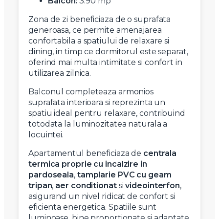
Balcon:
3.90 mp
Zona de zi beneficiaza de o suprafata
generoasa, ce permite amenajarea
confortabila a spatiului de relaxare si
dining, in timp ce dormitorul este separat,
oferind mai multa intimitate si confort in
utilizarea zilnica.
Balconul completeaza armonios
suprafata interioara si reprezinta un
spatiu ideal pentru relaxare, contribuind
totodata la luminozitatea naturala a
locuintei.
Apartamentul beneficiaza de
centrala
termica proprie cu incalzire in
pardoseala
,
tamplarie PVC cu geam
tripan
,
aer conditionat
si
videointerfon
,
asigurand un nivel ridicat de confort si
eficienta energetica. Spatiile sunt
luminoase, bine proportionate si adaptate