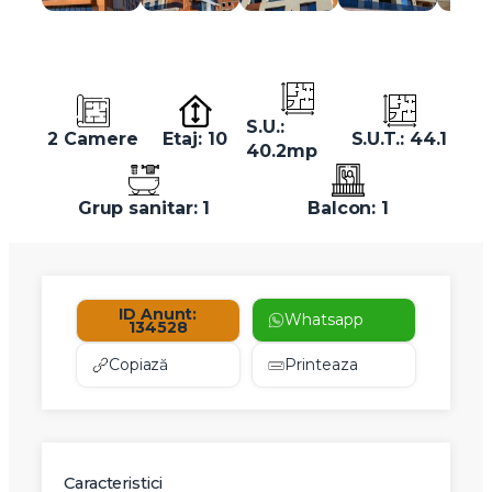
S.U.:
2 Camere
Etaj: 10
S.U.T.: 44.1
40.2mp
Grup sanitar: 1
Balcon: 1
ID Anunt:
Whatsapp
134528
Copiază
Printeaza
Caracteristici