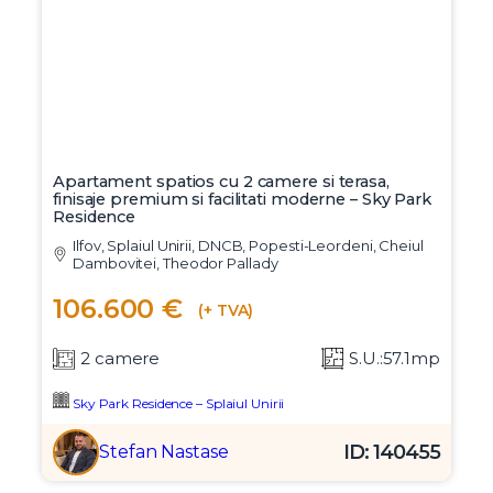
Apartament spatios cu 2 camere si terasa,
finisaje premium si facilitati moderne – Sky Park
Residence
Ilfov, Splaiul Unirii, DNCB, Popesti-Leordeni, Cheiul
Dambovitei, Theodor Pallady
106.600 €
(+ TVA)
2 camere
S.U.:57.1mp
Sky Park Residence – Splaiul Unirii
ID: 140455
Stefan Nastase