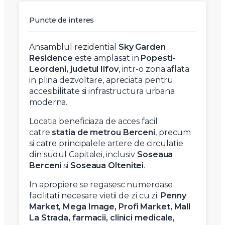
Puncte de interes
Ansamblul rezidential
Sky Garden
Residence
este amplasat in
Popesti-
Leordeni, judetul Ilfov
, intr-o zona aflata
in plina dezvoltare, apreciata pentru
accesibilitate si infrastructura urbana
moderna.
Locatia beneficiaza de acces facil
catre
statia de metrou Berceni
, precum
si catre principalele artere de circulatie
din sudul Capitalei, inclusiv
Soseaua
Berceni
si
Soseaua Oltenitei
.
In apropiere se regasesc numeroase
facilitati necesare vietii de zi cu zi:
Penny
Market, Mega Image, Profi Market, Mall
La Strada, farmacii, clinici medicale,