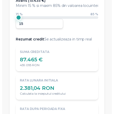
Avans (
15.435 €
)
Minim
15 %
si maxim 85% din valoarea locuintei
15 %
85 %
Rezumat credit
Se actualizeaza in timp real
SUMA CREDITATA
87.465 €
459.095 RON
RATA LUNARA INITIALA
2.381,04 RON
Calculata la inceputul creditului
RATA DUPA PERIOADA FIXA