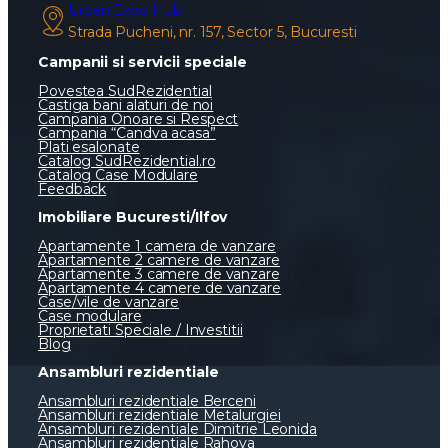
Urban Expo Hub
Strada Pucheni, nr. 157, Sector 5, Bucuresti
Campanii si servicii speciale
Povestea SudRezidential
Castiga bani alaturi de noi
Campania Onoare si Respect
Campania “Candva acasa”
Plati esalonate
Catalog SudRezidential.ro
Catalog Case Modulare
Feedback
Imobiliare Bucuresti/Ilfov
Apartamente 1 camera de vanzare
Apartamente 2 camere de vanzare
Apartamente 3 camere de vanzare
Apartamente 4 camere de vanzare
Case/vile de vanzare
Case modulare
Proprietati Speciale / Investitii
Blog
Ansambluri rezidentiale
Ansambluri rezidentiale Berceni
Ansambluri rezidentiale Metalurgiei
Ansambluri rezidentiale Dimitrie Leonida
Ansambluri rezidentiale Rahova