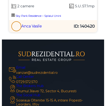
2 camere
S.U.:57.1mp
Sky Park Residence – Splaiul Unirii
ID: 140420
Anca Vasile
Email
vanzari@sudrezidential.ro
Call Center
0729.572.570
The Brokers Hub
Drumul Jilavei 72, Sector 4, Bucuresti
The Social Hub
Soseaua Oltenitei 15-15 A, intrare Popesti-
Leordeni, Ilfov