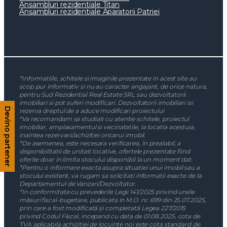
Ansambluri rezidentiale Titan
Ansambluri rezidentiale Aparatorii Patriei
*Informatiile, schitele si imaginile prezentate in acest site au
scop pur informativ si nu au caracter angajant, de orice natura,
pentru Sud Rezidential Real Estate SRL sau dezvoltatorii
imobiliari si pot suferi modificari. Dezvoltatorii imobiliari isi
Devino partener
rezerva dreptul de a aduce modificari proiectului
*Va recomandam sa studiati cu atentie schitele, proiectul
imobiliar, amplasamentul si vecinatatile, la locatia acestuia,
inaintea rezervarii/achizitiei oricarui imobil.
*De asemenea, este necesara verificarea, în prealabil, a
disponibilitatii de unitati locative, ofertele prezentate fiind
oferite doar in limita stocului disponibil la un moment dat.
*Pentru o informare exacta asupra situatiei unui imobil sau a
stocului existent, va rugam sa solicitati informatii exacte de la
Departamentul de Vanzari/Dezvoltator.
*In conformitate cu prevederile Legii 141/2025 privind unele
măsuri fiscal-bugetare, publicata in M.O. nr. 699 din 25.07.2025,
prin care a fost modificată și completată Legea 227/2015
privind Codul Fiscal, incepand cu data de 01.08.2025, cota de
TVA aplicabila achizitiei de locuinte noi este cota standard de