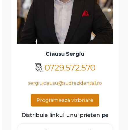
Ciausu Sergiu
0729.572.570
sergiu.ciausu@sudrezidential.ro
Programeaza vizionare
Distribuie linkul unui prieten pe