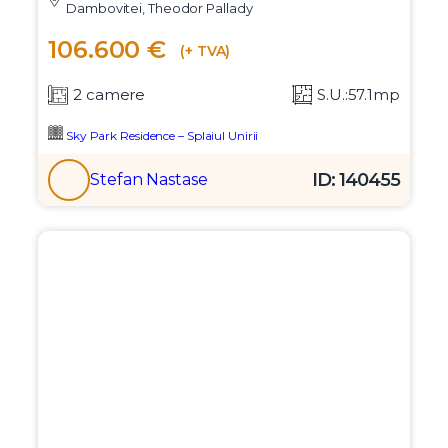
Dambovitei, Theodor Pallady
106.600 €
(+ TVA)
2 camere
S.U.:57.1mp
Sky Park Residence – Splaiul Unirii
ID: 140455
Stefan Nastase