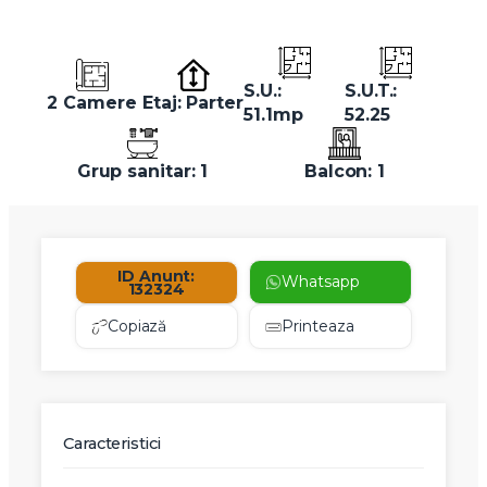
S.U.:
S.U.T.:
2 Camere
Etaj: Parter
51.1mp
52.25
Grup sanitar: 1
Balcon: 1
ID Anunt:
Whatsapp
132324
Copiază
Printeaza
Caracteristici