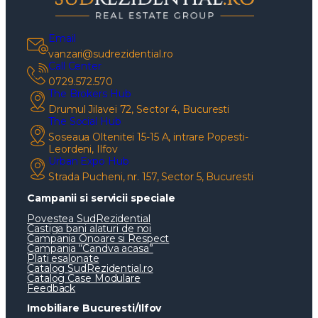
Email
vanzari@sudrezidential.ro
Call Center
0729.572.570
The Brokers Hub
Drumul Jilavei 72, Sector 4, Bucuresti
The Social Hub
Soseaua Oltenitei 15-15 A, intrare Popesti-
Leordeni, Ilfov
Urban Expo Hub
Strada Pucheni, nr. 157, Sector 5, Bucuresti
Campanii si servicii speciale
Povestea SudRezidential
Castiga bani alaturi de noi
Campania Onoare si Respect
Campania “Candva acasa”
Plati esalonate
Catalog SudRezidential.ro
Catalog Case Modulare
Feedback
Imobiliare Bucuresti/Ilfov