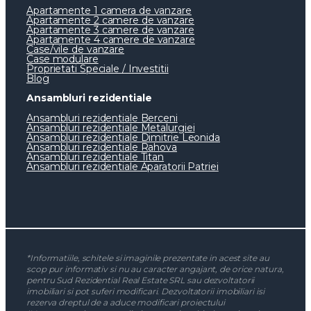
Apartamente 1 camera de vanzare
Apartamente 2 camere de vanzare
Apartamente 3 camere de vanzare
Apartamente 4 camere de vanzare
Case/vile de vanzare
Case modulare
Proprietati Speciale / Investitii
Blog
Ansambluri rezidentiale
Ansambluri rezidentiale Berceni
Ansambluri rezidentiale Metalurgiei
Ansambluri rezidentiale Dimitrie Leonida
Ansambluri rezidentiale Rahova
Ansambluri rezidentiale Titan
Ansambluri rezidentiale Aparatorii Patriei
*Informatiile, schitele si imaginile prezentate in acest site au
scop pur informativ si nu au caracter angajant, de orice natura,
pentru Sud Rezidential Real Estate SRL sau dezvoltatorii
imobiliari si pot suferi modificari. Dezvoltatorii imobiliari isi
rezerva dreptul de a aduce modificari proiectului