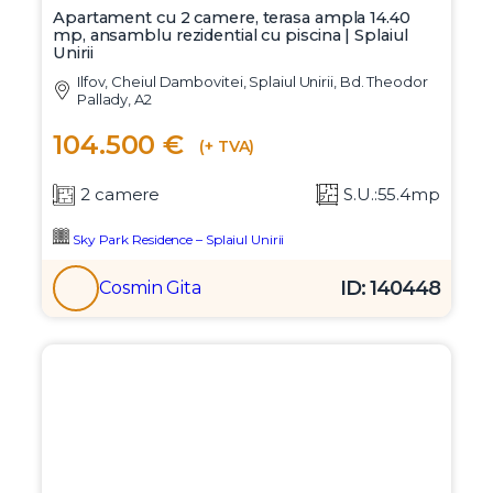
Apartament cu 2 camere, terasa ampla 14.40
mp, ansamblu rezidential cu piscina | Splaiul
Unirii
Ilfov, Cheiul Dambovitei, Splaiul Unirii, Bd. Theodor
Pallady, A2
104.500 €
(+ TVA)
2 camere
S.U.:55.4mp
Sky Park Residence – Splaiul Unirii
ID: 140448
Cosmin Gita