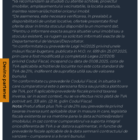
*Va recomandam sa studiati cu atentie schitele, proiectul
imobiliar, amplasamentul si vecinatatile, la locatia acestuia,
inaintea rezervarii/achizitiei oricarui imobil.
*De asemenea, este necesara verificarea, în prealabil, a
disponibilitatii de unitati locative, ofertele prezentate fiind
oferite doar in limita stocului disponibil la un moment dat.
*Pentru o informare exacta asupra situatiei unui imobil sau a
stocului existent, va rugam sa solicitati informatii exacte de la
Departamentul de Vanzari/Dezvoltator.
*In conformitate cu prevederile Legii 141/2025 privind unele
măsuri fiscal-bugetare, publicata in M.O. nr. 699 din 25.07.2025,
prin care a fost modificată și completată Legea 227/2015
privind Codul Fiscal, incepand cu data de 01.08.2025, cota de
Devino partener
TVA aplicabila achizitiei de locuinte noi este cota standard de
TVA de 21%, indiferent de suprafața utilă sau de valoarea
bunului.
*In conformitate cu prevederile Codului Fiscal, in situatia in
care cumparatorul este o persoana fizica sau juridica platitoare
de TVA, pot fi aplicabile prevederile fiscale privind taxarea
inversa, iar in acest context, nu se va efectua nicio plată de TVA
potrivit art. 331 alin. (2) lit. g din Codul Fiscal.
Nota:
Pretul afisat plus TVA-ul de 21% sau prevederile privind
taxarea inversa sunt aplicabile doar in masura in care, legislatia
fiscala existenta se va mentine pana la data achizitiei/predarii
imobilului, in caz contrar cumparatorul va suporta integral
orice diferenta de TVA s-ar datora suplimentar, in functie de
prevederile fiscale aplicabile de la data semnarii contractului de
vanzare – cumparare si a livrarii bunului.