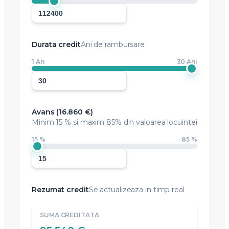
Durata credit
Ani de rambursare
1 An
30 Ani
Avans (
16.860 €
)
Minim
15 %
si maxim 85% din valoarea locuintei
15 %
85 %
Rezumat credit
Se actualizeaza in timp real
SUMA CREDITATA