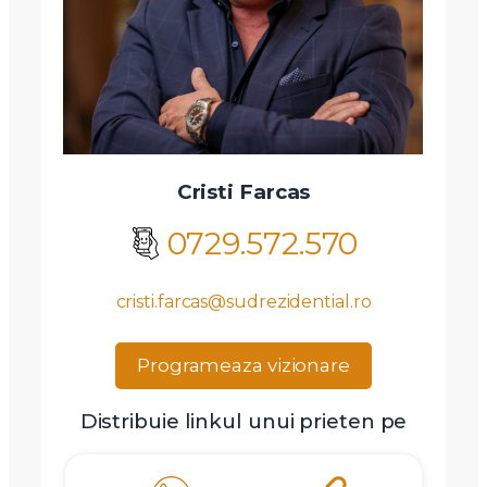
Cristi Farcas
0729.572.570
cristi.farcas@sudrezidential.ro
Programeaza vizionare
Distribuie linkul unui prieten pe