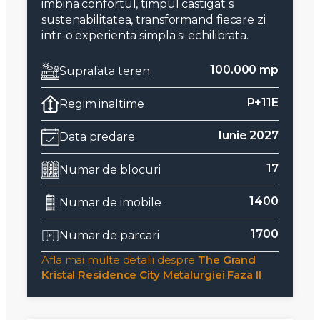
imbina confortul, timpul castigat si
sustenabilitatea, transformand fiecare zi
intr-o experienta simpla si echilibrata.
100.000 mp
Suprafata teren
P+11E
Regim inaltime
Iunie 2027
Data predare
17
Numar de blocuri
1400
Numar de imobile
1700
Numar de parcari
Afla mai multe detalii despre
The Grand
Kristal Residence City Metalurgiei Faza II