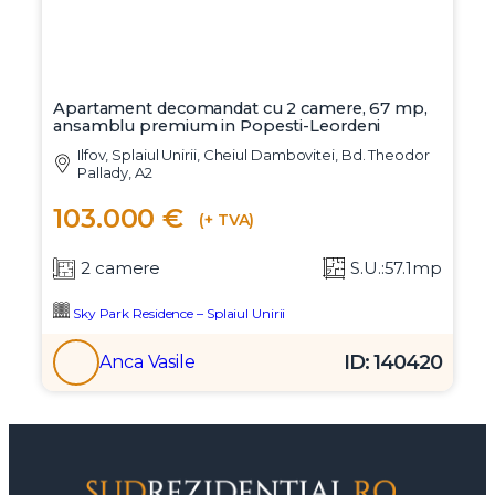
Apartament decomandat cu 2 camere, 67 mp,
ansamblu premium in Popesti-Leordeni
Ilfov, Splaiul Unirii, Cheiul Dambovitei, Bd. Theodor
Pallady, A2
103.000 €
(+ TVA)
2 camere
S.U.:57.1mp
Sky Park Residence – Splaiul Unirii
ID: 140420
Anca Vasile