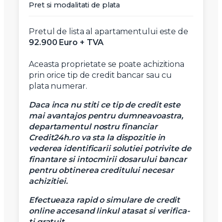
Pret si modalitati de plata
X
Vreau sa fiu contactat
Pretul de lista al apartamentului este de
92.900 Euro + TVA
Nume
Aceasta proprietate se poate achizitiona
prin orice tip de credit bancar sau cu
Telefon
plata numerar.
Daca inca nu stiti ce tip de credit este
Email
mai avantajos pentru dumneavoastra,
departamentul nostru financiar
Credit24h.ro va sta la dispozitie in
Mesaj
vederea identificarii solutiei potrivite de
finantare si intocmirii dosarului bancar
pentru obtinerea creditului necesar
achizitiei.
Efectueaza rapid o simulare de credit
online accesand linkul atasat si verifica-
Am citit si sunt de acord cu
termenii si conditiile
ti gratuit