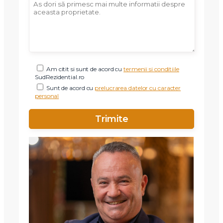
Am citit si sunt de acord cu
termenii si conditiile
SudRezidential.ro
Sunt de acord cu
prelucrarea datelor cu caracter
personal