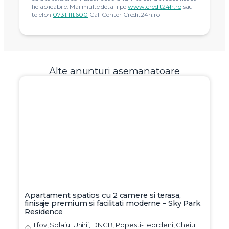
fie aplicabile. Mai multe detalii pe
www.credit24h.ro
sau
telefon
0731.111.600
Call Center Credit24h.ro
Alte anunturi asemanatoare
Apartament spatios cu 2 camere si terasa,
finisaje premium si facilitati moderne – Sky Park
Residence
Ilfov, Splaiul Unirii, DNCB, Popesti-Leordeni, Cheiul