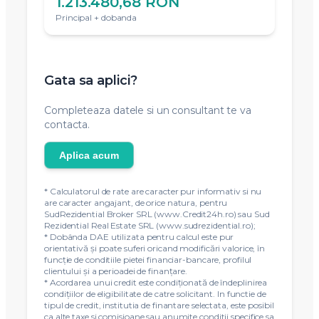
1.213.480,68 RON
Principal + dobanda
Gata sa aplici?
Completeaza datele si un consultant te va
contacta.
Aplica acum
* Calculatorul de rate are caracter pur informativ si nu
are caracter angajant, de orice natura, pentru
SudRezidential Broker SRL (www.Credit24h.ro) sau Sud
Rezidential Real Estate SRL (www.sudrezidential.ro);
* Dobânda DAE utilizata pentru calcul este pur
orientativă și poate suferi oricand modificări valorice, în
funcție de conditiile pietei financiar-bancare, profilul
clientului și a perioadei de finanțare.
* Acordarea unui credit este condiţionată de îndeplinirea
condiţiilor de eligibilitate de catre solicitant. In functie de
tipul de credit, institutia de finantare selectata, este posibil
ca alte taxe si comisioane sau anumite conditii specifice sa