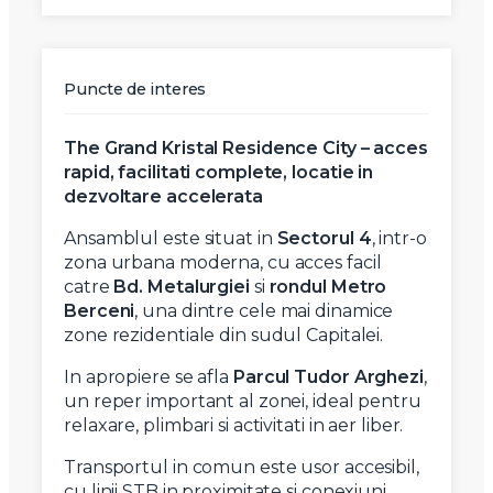
Puncte de interes
The Grand Kristal Residence City – acces
rapid, facilitati complete, locatie in
dezvoltare accelerata
Ansamblul este situat in
Sectorul 4
, intr-o
zona urbana moderna, cu acces facil
catre
Bd. Metalurgiei
si
rondul Metro
Berceni
, una dintre cele mai dinamice
zone rezidentiale din sudul Capitalei.
In apropiere se afla
Parcul Tudor Arghezi
,
un reper important al zonei, ideal pentru
relaxare, plimbari si activitati in aer liber.
Transportul in comun este usor accesibil,
cu linii STB in proximitate si conexiuni