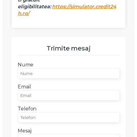
SudRezidential.ro
eligibilitatea:
https://simulator.credit24
Sunt de acord cu
prelucrarea datelor cu caracter personal
h.ro/
Trimite mesaj
Nume
Email
Telefon
Mesaj