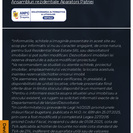
Ansambluri rezidentiale Aparatorii Patriei
*Informatiile, schitele si imaginile prezentate in acest site au
scop pur informativ si nu au caracter angajant, de orice natura,
pentru Sud Rezidential Real Estate SRL sau dezvoltatorii
imobiliari si pot suferi modificari. Dezvoltatorii imobiliari isi
rezerva dreptul de a aduce modificari proiectului
*Va recomandam sa studiati cu atentie schitele, proiectul
imobiliar, amplasamentul si vecinatatile, la locatia acestuia,
inaintea rezervarii/achizitiei oricarui imobil.
*De asemenea, este necesara verificarea, în prealabil, a
disponibilitatii de unitati locative, ofertele prezentate fiind
oferite doar in limita stocului disponibil la un moment dat.
*Pentru o informare exacta asupra situatiei unui imobil sau a
stocului existent, va rugam sa solicitati informatii exacte de la
Departamentul de Vanzari/Dezvoltator.
*In conformitate cu prevederile Legii 141/2025 privind unele
măsuri fiscal-bugetare, publicata in M.O. nr. 699 din 25.07.2025,
prin care a fost modificată și completată Legea 227/2015
privind Codul Fiscal, incepand cu data de 01.08.2025, cota de
TVA aplicabila achizitiei de locuinte noi este cota standard de
TVA de 21%, indiferent de suprafața utilă sau de valoarea