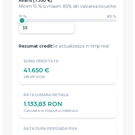
Avans (
7.350 €
)
Minim
15 %
si maxim 85% din valoarea locuintei
15 %
85 %
Rezumat credit
Se actualizeaza in timp real
SUMA CREDITATA
41.650 €
218.617 RON
RATA LUNARA INITIALA
1.133,83 RON
Calculata la inceputul creditului
RATA DUPA PERIOADA FIXA