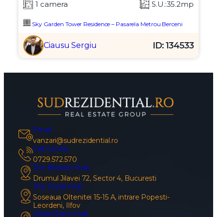
1 camera
S.U.:35.2mp
Sky Garden Tower Residence – Pasarela Metrou Berceni
ID: 134533
Ciausu Sergiu
Email
vanzari@sudrezidential.ro
Call Center
0729.572.570
The Brokers Hub
Drumul Jilavei 72, Sector 4, Bucuresti
The Social Hub
Soseaua Oltenitei 15-15 A, intrare Popesti-
Leordeni, Ilfov
Urban Expo Hub