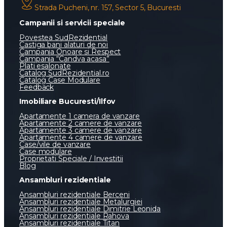
Strada Pucheni, nr. 157, Sector 5, Bucuresti
Campanii si servicii speciale
Povestea SudRezidential
Castiga bani alaturi de noi
Campania Onoare si Respect
Campania “Candva acasa”
Plati esalonate
Catalog SudRezidential.ro
Catalog Case Modulare
Feedback
Imobiliare Bucuresti/Ilfov
Apartamente 1 camera de vanzare
Apartamente 2 camere de vanzare
Apartamente 3 camere de vanzare
Apartamente 4 camere de vanzare
Case/vile de vanzare
Case modulare
Proprietati Speciale / Investitii
Blog
Ansambluri rezidentiale
Ansambluri rezidentiale Berceni
Ansambluri rezidentiale Metalurgiei
Ansambluri rezidentiale Dimitrie Leonida
Ansambluri rezidentiale Rahova
Ansambluri rezidentiale Titan