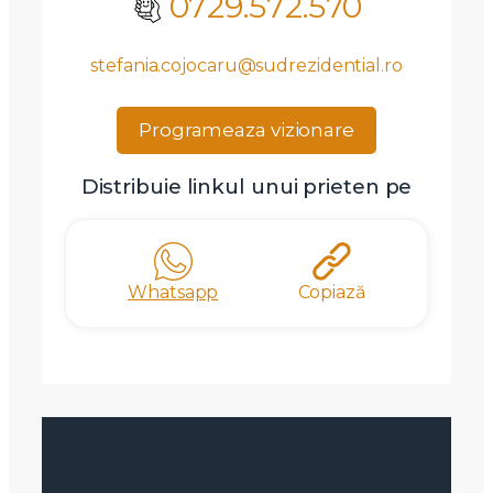
0729.572.570
stefania.cojocaru@sudrezidential.ro
Programeaza vizionare
Distribuie linkul unui prieten pe
Whatsapp
Copiază