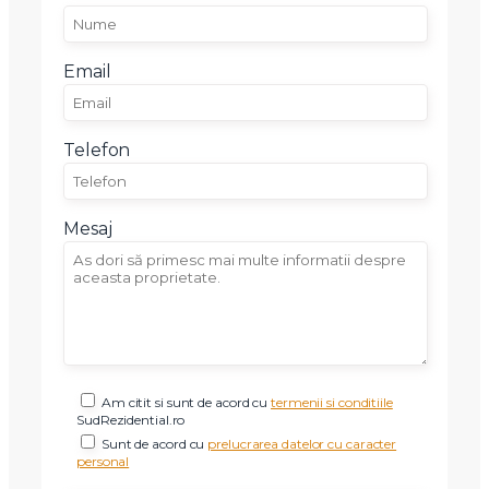
Email
Telefon
Mesaj
Am citit si sunt de acord cu
termenii si conditiile
X
SudRezidential.ro
Vreau sa fiu contactat
Sunt de acord cu
prelucrarea datelor cu caracter
Nume
personal