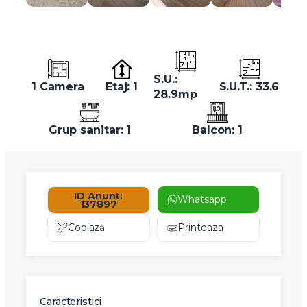
S.U.:
1 Camera
Etaj: 1
S.U.T.: 33.6
28.9mp
Grup sanitar: 1
Balcon: 1
ID Anunt:
Whatsapp
137897
Copiază
Printeaza
Caracteristici