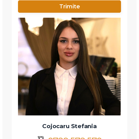
Telefon
Email
Mesaj
Am citit si sunt de acord cu
termenii si conditiile
SudRezidential.ro
Sunt de acord cu
prelucrarea datelor cu caracter personal
Cojocaru Stefania