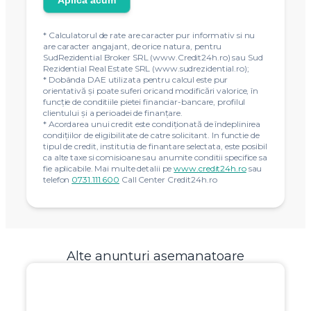
Aplica acum
* Calculatorul de rate are caracter pur informativ si nu
are caracter angajant, de orice natura, pentru
SudRezidential Broker SRL (www.Credit24h.ro) sau Sud
Rezidential Real Estate SRL (www.sudrezidential.ro);
* Dobânda DAE utilizata pentru calcul este pur
orientativă și poate suferi oricand modificări valorice, în
funcție de conditiile pietei financiar-bancare, profilul
clientului și a perioadei de finanțare.
* Acordarea unui credit este condiţionată de îndeplinirea
condiţiilor de eligibilitate de catre solicitant. In functie de
tipul de credit, institutia de finantare selectata, este posibil
ca alte taxe si comisioane sau anumite conditii specifice sa
fie aplicabile. Mai multe detalii pe
www.credit24h.ro
sau
telefon
0731.111.600
Call Center Credit24h.ro
Alte anunturi asemanatoare