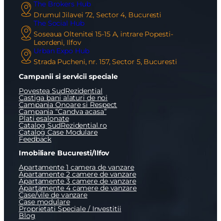
The Brokers Hub
Drumul Jilavei 72, Sector 4, Bucuresti
The Social Hub
Soseaua Oltenitei 15-15 A, intrare Popesti-
Leordeni, Ilfov
Urban Expo Hub
Strada Pucheni, nr. 157, Sector 5, Bucuresti
Campanii si servicii speciale
Povestea SudRezidential
Castiga bani alaturi de noi
Campania Onoare si Respect
Campania “Candva acasa”
Plati esalonate
Catalog SudRezidential.ro
Catalog Case Modulare
Feedback
Imobiliare Bucuresti/Ilfov
Apartamente 1 camera de vanzare
Apartamente 2 camere de vanzare
Apartamente 3 camere de vanzare
Apartamente 4 camere de vanzare
Case/vile de vanzare
Case modulare
Proprietati Speciale / Investitii
Blog