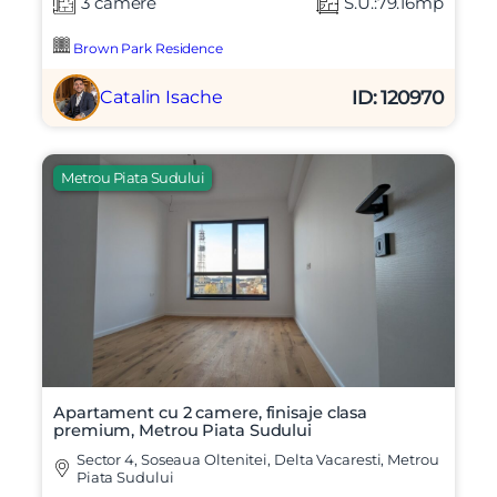
3 camere
S.U.:79.16mp
Brown Park Residence
ID: 120970
Catalin Isache
Metrou Piata Sudului
Apartament cu 2 camere, finisaje clasa
premium, Metrou Piata Sudului
Sector 4, Soseaua Oltenitei, Delta Vacaresti, Metrou
Piata Sudului