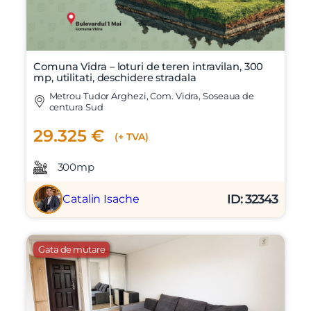
Comuna Vidra – loturi de teren intravilan, 300
mp, utilitati, deschidere stradala
Metrou Tudor Arghezi, Com. Vidra, Soseaua de
centura Sud
29.325 €
(+ TVA)
300mp
ID: 32343
Catalin Isache
Gata de mutare