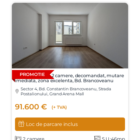
PROMOTIE
Apartament cu 2 camere, decomandat, mutare
imediata, zona excelenta, Bd. Brancoveanu
Sector 4, Bd. Constantin Brancoveanu, Strada
Postalionului, Grand Arena Mall
91.600 €
(+ TVA)
Loc de parcare inclus
X
Vreau sa fiu contactat
2 camere
S.U.:46mp