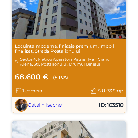
Locuinta moderna, finisaje premium, imobil
finalizat, Strada Postalionului
Sector 4, Metrou Aparatorii Patriei, Mall Grand
Arena, Str. Postalionului, Drumul Binelui
68.600 €
(+ TVA)
1 camera
S.U.:33.5mp
ID: 103510
Catalin Isache