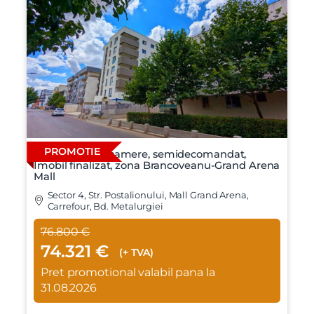
PROMOTIE
Apartament 2 camere, semidecomandat,
Imobil finalizat, zona Brancoveanu-Grand Arena
Mall
Sector 4, Str. Postalionului, Mall Grand Arena,
Carrefour, Bd. Metalurgiei
76.800 €
74.321 €
(+ TVA)
Pret promotional valabil pana la
31.08.2026