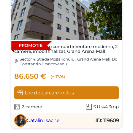
PROMOTIE
Apartament cu o compartimentare moderna, 2
camere, imobil finalizat, Grand Arena Mall
Sector 4, Strada Postalionului, Grand Arena Mall, Bd.
Constantin Brancoveanu
86.650 €
(+ TVA)
Loc de parcare inclus
2 camere
S.U.:44.3mp
ID: 119609
Catalin Isache