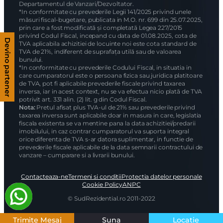
Departamentul de Vanzari/Dezvoltator.
*In conformitate cu prevederile Legii 141/2025 privind unele
măsuri fiscal-bugetare, publicata in M.O. nr. 699 din 25.07.2025,
prin care a fost modificată și completată Legea 227/2015
privind Codul Fiscal, incepand cu data de 01.08.2025, cota de
Devino partener
TVA aplicabila achizitiei de locuinte noi este cota standard de
TVA de 21%, indiferent de suprafața utilă sau de valoarea
bunului.
*In conformitate cu prevederile Codului Fiscal, in situatia in
care cumparatorul este o persoana fizica sau juridica platitoare
de TVA, pot fi aplicabile prevederile fiscale privind taxarea
inversa, iar in acest context, nu se va efectua nicio plată de TVA
potrivit art. 331 alin. (2) lit. g din Codul Fiscal.
Nota:
Pretul afisat plus TVA-ul de 21% sau prevederile privind
taxarea inversa sunt aplicabile doar in masura in care, legislatia
fiscala existenta se va mentine pana la data achizitiei/predarii
imobilului, in caz contrar cumparatorul va suporta integral
orice diferenta de TVA s-ar datora suplimentar, in functie de
prevederile fiscale aplicabile de la data semnarii contractului de
vanzare – cumparare si a livrarii bunului.
Contacteaza-ne
Termeni si conditii
Protectia datelor personale
Cookie Policy
ANPC
© SudRezidential.ro 2011-2022
Trimite Mesaj
Suna
Locatie