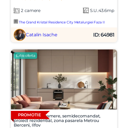
2 camere
S.U.:43.6mp
The Grand Kristal Residence City Metalurgiei Faza II
ID: 64981
Catalin Isache
Extra oferta
PROMOTIE
Apartament 2 camere, semidecomandat,
proiect rezidential, zona pasarela Metrou
Berceni, Ilfov