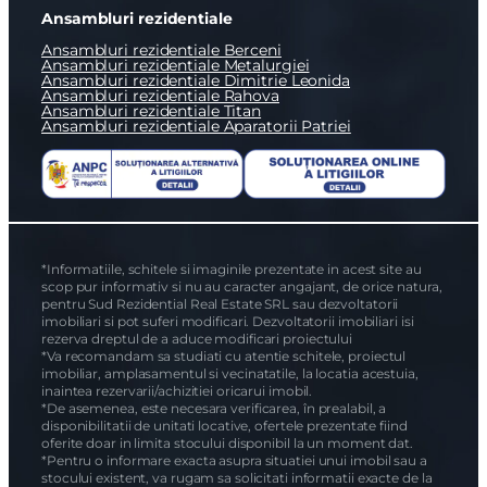
Ansambluri rezidentiale
Ansambluri rezidentiale Berceni
Ansambluri rezidentiale Metalurgiei
Ansambluri rezidentiale Dimitrie Leonida
Ansambluri rezidentiale Rahova
Ansambluri rezidentiale Titan
Ansambluri rezidentiale Aparatorii Patriei
*Informatiile, schitele si imaginile prezentate in acest site au
scop pur informativ si nu au caracter angajant, de orice natura,
pentru Sud Rezidential Real Estate SRL sau dezvoltatorii
imobiliari si pot suferi modificari. Dezvoltatorii imobiliari isi
rezerva dreptul de a aduce modificari proiectului
*Va recomandam sa studiati cu atentie schitele, proiectul
imobiliar, amplasamentul si vecinatatile, la locatia acestuia,
inaintea rezervarii/achizitiei oricarui imobil.
*De asemenea, este necesara verificarea, în prealabil, a
disponibilitatii de unitati locative, ofertele prezentate fiind
oferite doar in limita stocului disponibil la un moment dat.
*Pentru o informare exacta asupra situatiei unui imobil sau a
stocului existent, va rugam sa solicitati informatii exacte de la