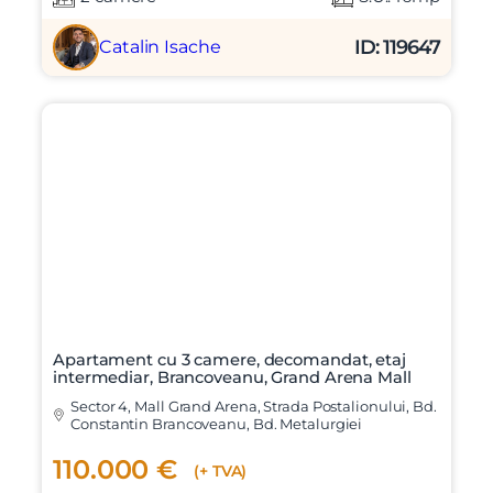
Nume
ID: 119647
Catalin Isache
Telefon
Email
Mesaj
Apartament cu 3 camere, decomandat, etaj
intermediar, Brancoveanu, Grand Arena Mall
Sector 4, Mall Grand Arena, Strada Postalionului, Bd.
Am citit si sunt de acord cu
termenii si conditiile
Constantin Brancoveanu, Bd. Metalurgiei
SudRezidential.ro
Sunt de acord cu
prelucrarea datelor cu caracter personal
110.000 €
(+ TVA)