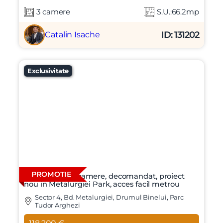
3 camere
S.U.:66.2mp
ID: 131202
Catalin Isache
Exclusivitate
PROMOTIE
Apartament 2 camere, decomandat, proiect
nou in Metalurgiei Park, acces facil metrou
Sector 4, Bd. Metalurgiei, Drumul Binelui, Parc
Tudor Arghezi