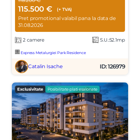
118.200 €
115.500 €
(+ TVA)
Pret promotional valabil pana la data de
31.08.2026
2 camere
S.U.:52.1mp
Express Metalurgiei Park Residence
ID: 126979
Catalin Isache
Exclusivitate
Posibilitate plati esalonate