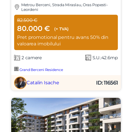
Metrou Berceni, Strada Miraslau, Oras Popesti-
Leordeni
82.500 €
80.000 €
(+ TVA)
Pret promotional pentru avans 50% din
valoarea imobilului
2 camere
S.U.:42.6mp
Grand Berceni Residence
ID: 116561
Catalin Isache