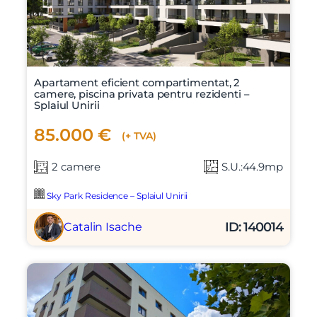
Apartament eficient compartimentat, 2
camere, piscina privata pentru rezidenti –
Splaiul Unirii
85.000 €
(+ TVA)
2 camere
S.U.:44.9mp
Sky Park Residence – Splaiul Unirii
ID: 140014
Catalin Isache