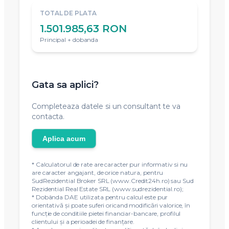
RATA DUPA PERIOADA FIXA
4.278,07 RON
Dupa 3 ani (36 luni)
DOBANDA TOTALA
881.278,91 RON
Pe intreaga perioada de creditare
TOTAL DE PLATA
1.501.985,63 RON
Principal + dobanda
Gata sa aplici?
Completeaza datele si un consultant te va