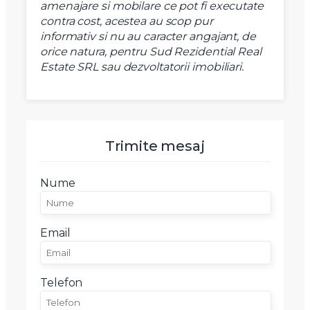
amenajare si mobilare ce pot fi executate
Email
contra cost, acestea au scop pur
informativ si nu au caracter angajant, de
orice natura, pentru Sud Rezidential Real
Estate SRL sau dezvoltatorii imobiliari.
Mesaj
Trimite mesaj
Am citit si sunt de acord cu
termenii si conditiile
SudRezidential.ro
Nume
Sunt de acord cu
prelucrarea datelor cu caracter personal
Email
Telefon