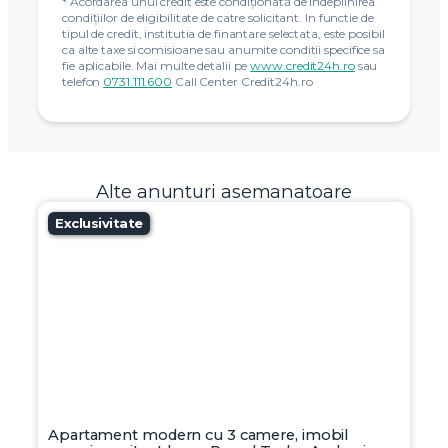
contacta.
Aplica acum
* Calculatorul de rate are caracter pur informativ si nu
are caracter angajant, de orice natura, pentru
SudRezidential Broker SRL (www.Credit24h.ro) sau Sud
Rezidential Real Estate SRL (www.sudrezidential.ro);
* Dobânda DAE utilizata pentru calcul este pur
orientativă și poate suferi oricand modificări valorice, în
funcție de conditiile pietei financiar-bancare, profilul
clientului și a perioadei de finanțare.
* Acordarea unui credit este condiţionată de îndeplinirea
condiţiilor de eligibilitate de catre solicitant. In functie de
tipul de credit, institutia de finantare selectata, este posibil
ca alte taxe si comisioane sau anumite conditii specifice sa
fie aplicabile. Mai multe detalii pe
www.credit24h.ro
sau
telefon
0731.111.600
Call Center Credit24h.ro
Alte anunturi asemanatoare
Exclusivitate