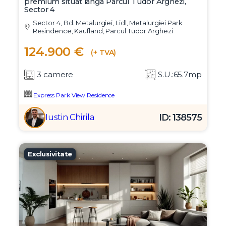
Apartament modern cu 3 camere, imobil
premium situat langa Parcul Tudor Arghezi,
Sector 4
Sector 4, Bd. Metalurgiei, Lidl, Metalurgiei Park
Resindence, Kaufland, Parcul Tudor Arghezi
124.900 €
(+ TVA)
3 camere
S.U.:65.7mp
Express Park View Residence