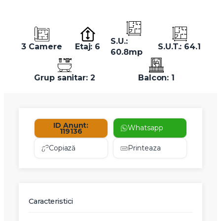
S.U.:
3 Camere
Etaj: 6
S.U.T.: 64.1
60.8mp
Grup sanitar: 2
Balcon: 1
ID Anunt:
Whatsapp
119136
Copiază
Printeaza
Caracteristici