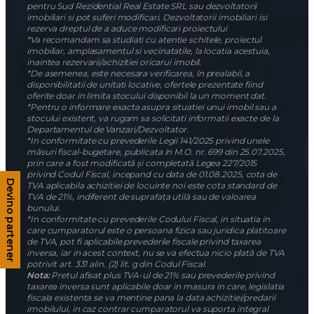
Ansambluri rezidentiale Metalurgiei
Ansambluri rezidentiale Dimitrie Leonida
Ansambluri rezidentiale Rahova
Ansambluri rezidentiale Titan
Ansambluri rezidentiale Aparatorii Patriei
*Informatiile, schitele si imaginile prezentate in acest site au
scop pur informativ si nu au caracter angajant, de orice natura,
pentru Sud Rezidential Real Estate SRL sau dezvoltatorii
imobiliari si pot suferi modificari. Dezvoltatorii imobiliari isi
Devino partener
rezerva dreptul de a aduce modificari proiectului
*Va recomandam sa studiati cu atentie schitele, proiectul
imobiliar, amplasamentul si vecinatatile, la locatia acestuia,
inaintea rezervarii/achizitiei oricarui imobil.
*De asemenea, este necesara verificarea, în prealabil, a
disponibilitatii de unitati locative, ofertele prezentate fiind
oferite doar in limita stocului disponibil la un moment dat.
*Pentru o informare exacta asupra situatiei unui imobil sau a
stocului existent, va rugam sa solicitati informatii exacte de la
Departamentul de Vanzari/Dezvoltator.
*In conformitate cu prevederile Legii 141/2025 privind unele
măsuri fiscal-bugetare, publicata in M.O. nr. 699 din 25.07.2025,