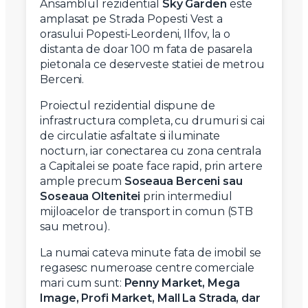
Ansamblul rezidential
Sky Garden
este
amplasat pe Strada Popesti Vest a
orasului Popesti-Leordeni, Ilfov, la o
distanta de doar 100 m fata de pasarela
pietonala ce deserveste statiei de metrou
Berceni.
Proiectul rezidential dispune de
infrastructura completa, cu drumuri si cai
de circulatie asfaltate si iluminate
nocturn, iar conectarea cu zona centrala
a Capitalei se poate face rapid, prin artere
ample precum
Soseaua Berceni sau
Soseaua Oltenitei
prin intermediul
mijloacelor de transport in comun (STB
sau metrou).
La numai cateva minute fata de imobil se
regasesc numeroase centre comerciale
mari cum sunt:
Penny Market, Mega
Image, Profi Market, Mall La Strada, dar