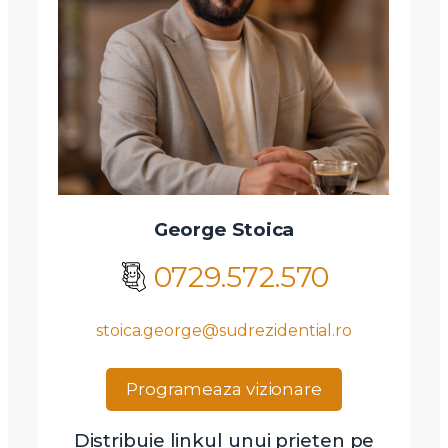
George Stoica
0729.572.570
stoica.george@sudrezidential.ro
Programeaza vizionare
Distribuie linkul unui prieten pe