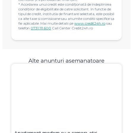
* Acordarea unui credit este condiţionată de îndeplinirea
condiţiilor de eligibilitate de catre solicitant. In functie de
tipul de credit, institutia de finantare selectata, este posibil
ca alte taxe si comisioane sau anumite conditii specifice sa
fie aplicabile. Mai multe detalii pe
www.credit24h.ro
sau
telefon
0731.111.600
Call Center Credit24h.ro
Alte anunturi asemanatoare