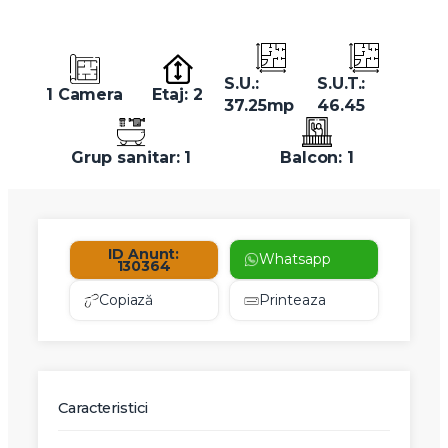
S.U.:
S.U.T.:
1 Camera
Etaj: 2
37.25mp
46.45
Grup sanitar: 1
Balcon: 1
ID Anunt:
Whatsapp
130364
Copiază
Printeaza
Caracteristici