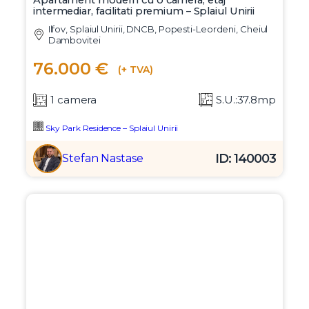
Apartament modern cu o camera, etaj
intermediar, facilitati premium – Splaiul Unirii
Ilfov, Splaiul Unirii, DNCB, Popesti-Leordeni, Cheiul
Dambovitei
76.000 €
(+ TVA)
1 camera
S.U.:37.8mp
Sky Park Residence – Splaiul Unirii
ID: 140003
Stefan Nastase