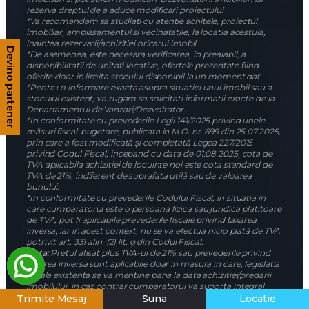
rezerva dreptul de a aduce modificari proiectului
*Va recomandam sa studiati cu atentie schitele, proiectul
imobiliar, amplasamentul si vecinatatile, la locatia acestuia,
inaintea rezervarii/achizitiei oricarui imobil.
Devino partener
*De asemenea, este necesara verificarea, în prealabil, a
disponibilitatii de unitati locative, ofertele prezentate fiind
oferite doar in limita stocului disponibil la un moment dat.
*Pentru o informare exacta asupra situatiei unui imobil sau a
stocului existent, va rugam sa solicitati informatii exacte de la
Departamentul de Vanzari/Dezvoltator.
*In conformitate cu prevederile Legii 141/2025 privind unele
măsuri fiscal-bugetare, publicata in M.O. nr. 699 din 25.07.2025,
prin care a fost modificată și completată Legea 227/2015
privind Codul Fiscal, incepand cu data de 01.08.2025, cota de
TVA aplicabila achizitiei de locuinte noi este cota standard de
TVA de 21%, indiferent de suprafața utilă sau de valoarea
bunului.
*In conformitate cu prevederile Codului Fiscal, in situatia in
care cumparatorul este o persoana fizica sau juridica platitoare
de TVA, pot fi aplicabile prevederile fiscale privind taxarea
inversa, iar in acest context, nu se va efectua nicio plată de TVA
potrivit art. 331 alin. (2) lit. g din Codul Fiscal.
Nota:
Pretul afisat plus TVA-ul de 21% sau prevederile privind
taxarea inversa sunt aplicabile doar in masura in care, legislatia
fiscala existenta se va mentine pana la data achizitiei/predarii
imobilului, in caz contrar cumparatorul va suporta integral
orice diferenta de TVA s-ar datora suplimentar, in functie de
Trimite Mesaj
Suna
Locatie
prevederile fiscale aplicabile de la data semnarii contractului de