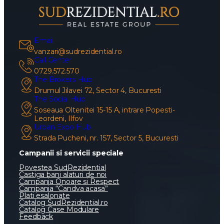
Email
vanzari@sudrezidential.ro
Call Center
0729.572.570
The Brokers Hub
Drumul Jilavei 72, Sector 4, Bucuresti
The Social Hub
Soseaua Oltenitei 15-15 A, intrare Popesti-
Leordeni, Ilfov
Urban Expo Hub
Strada Pucheni, nr. 157, Sector 5, Bucuresti
Campanii si servicii speciale
Povestea SudRezidential
Castiga bani alaturi de noi
Campania Onoare si Respect
Campania “Candva acasa”
Plati esalonate
Catalog SudRezidential.ro
Catalog Case Modulare
Feedback