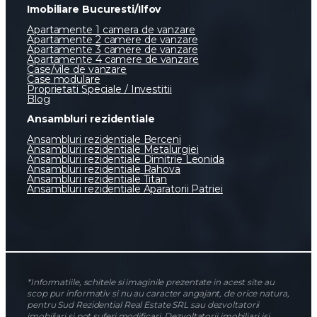
Imobiliare Bucuresti/Ilfov
Apartamente 1 camera de vanzare
Apartamente 2 camere de vanzare
Apartamente 3 camere de vanzare
Apartamente 4 camere de vanzare
Case/vile de vanzare
Case modulare
Proprietati Speciale / Investitii
Blog
Ansambluri rezidentiale
Ansambluri rezidentiale Berceni
Ansambluri rezidentiale Metalurgiei
Ansambluri rezidentiale Dimitrie Leonida
Ansambluri rezidentiale Rahova
Ansambluri rezidentiale Titan
Ansambluri rezidentiale Aparatorii Patriei
*Informatiile, schitele si imaginile prezentate in acest site au
scop pur informativ si nu au caracter angajant, de orice natura,
pentru Sud Rezidential Real Estate SRL sau dezvoltatorii
imobiliari si pot suferi modificari. Dezvoltatorii imobiliari isi