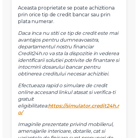
Mesaj
Aceasta proprietate se poate achizitiona
prin orice tip de credit bancar sau prin
plata numerar.
Daca inca nu stiti ce tip de credit este mai
avantajos pentru dumneavoastra,
Am citit si sunt de acord cu
termenii si conditiile
departamentul nostru financiar
SudRezidential.ro
Credit24h.ro va sta la dispozitie in vederea
Sunt de acord cu
prelucrarea datelor cu caracter personal
identificarii solutiei potrivite de finantare si
intocmirii dosarului bancar pentru
obtinerea creditului necesar achizitiei.
Efectueaza rapid o simulare de credit
online accesand linkul atasat si verifica-ti
gratuit
eligibilitatea:
https://simulator.credit24h.r
o/
Imaginile prezentate privind mobilierul,
amenajarile interioare, dotarile, cat si
variantele de finisare sunt propuneri de