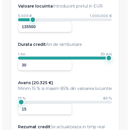
Valoare locuinta
Introduceti pretul in EUR
5.000 €
1.000.000 €
Durata credit
Ani de rambursare
1 An
30 Ani
Avans (
20.325 €
)
Minim
15 %
si maxim 85% din valoarea locuintei
15 %
85 %
Rezumat credit
Se actualizeaza in timp real