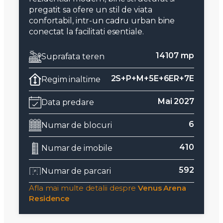
pregatit sa ofere un stil de viata
confortabil, intr-un cadru urban bine
conectat la facilitati esentiale.
14107 mp
Suprafata teren
2S+P+M+5E+6ER+7E
Regim inaltime
Mai 2027
Data predare
6
Numar de blocuri
410
Numar de imobile
592
Numar de parcari
Afla mai multe detalii despre
Venus Arena
Residence