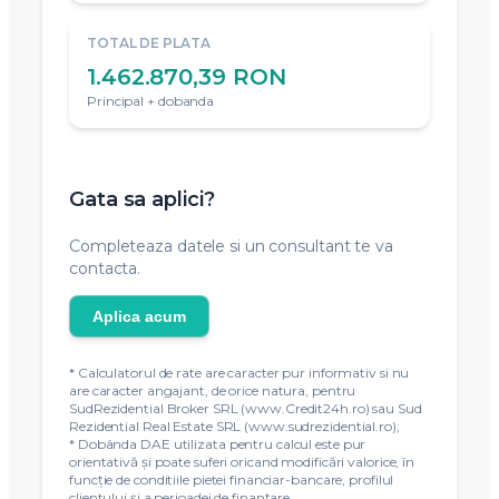
TOTAL DE PLATA
1.462.870,39 RON
Principal + dobanda
Gata sa aplici?
Completeaza datele si un consultant te va
contacta.
Aplica acum
* Calculatorul de rate are caracter pur informativ si nu
are caracter angajant, de orice natura, pentru
SudRezidential Broker SRL (www.Credit24h.ro) sau Sud
Rezidential Real Estate SRL (www.sudrezidential.ro);
* Dobânda DAE utilizata pentru calcul este pur
orientativă și poate suferi oricand modificări valorice, în
funcție de conditiile pietei financiar-bancare, profilul
clientului și a perioadei de finanțare.