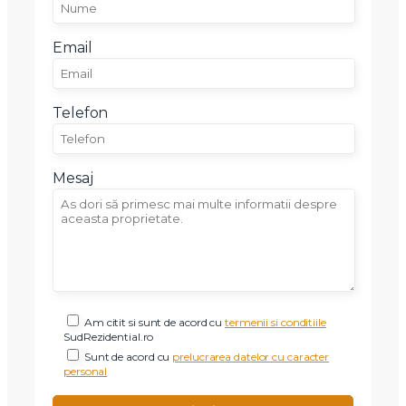
Email
Telefon
X
Vreau sa fiu contactat
Mesaj
Nume
Telefon
Email
Am citit si sunt de acord cu
termenii si conditiile
SudRezidential.ro
Sunt de acord cu
prelucrarea datelor cu caracter
Mesaj
personal