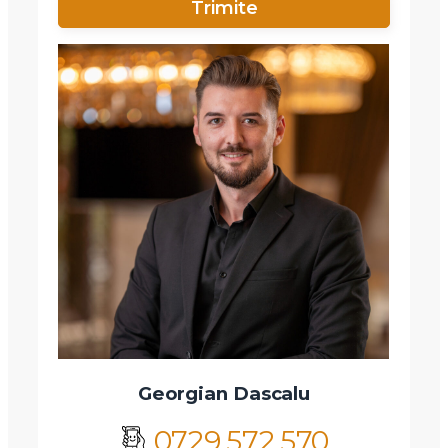
Am citit si sunt de acord cu
termenii si conditiile
SudRezidential.ro
Sunt de acord cu
prelucrarea datelor cu caracter personal
Georgian Dascalu
0729.572.570