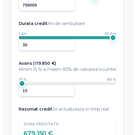
Durata credit
Ani de rambursare
1 An
30 Ani
Avans (
119.850 €
)
Minim
15 %
si maxim 85% din valoarea locuintei
15 %
85 %
Rezumat credit
Se actualizeaza in timp real
SUMA CREDITATA
679.150 €