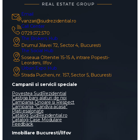
Email
vanzari@sudrezidential.ro
Call Center
0729.572.570
The Brokers Hub
Drumul Jilavei 72, Sector 4, Bucuresti
The Social Hub
Soseaua Oltenitei 15-15 A, intrare Popesti-
Leordeni, Ilfov
Urban Expo Hub
Strada Pucheni, nr. 157, Sector 5, Bucuresti
Campanii si servicii speciale
Povestea SudRezidential
Castiga bani alaturi de noi
Campania Onoare si Respect
Campania “Candva acasa”
Plati esalonate
Catalog SudRezidential.ro
Catalog Case Modulare
Feedback
Imobiliare Bucuresti/Ilfov