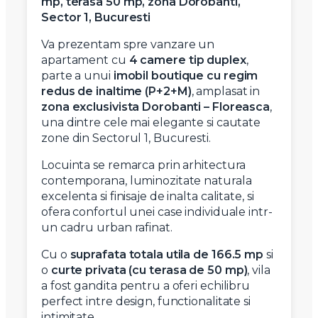
mp, terasa 50 mp, zona Dorobanti,
Sector 1, Bucuresti
Va prezentam spre vanzare un
apartament cu
4 camere tip duplex
,
parte a unui
imobil boutique cu regim
redus de inaltime (P+2+M)
, amplasat in
zona exclusivista Dorobanti – Floreasca
,
una dintre cele mai elegante si cautate
zone din Sectorul 1, Bucuresti.
Locuinta se remarca prin arhitectura
contemporana, luminozitate naturala
excelenta si finisaje de inalta calitate, si
ofera confortul unei case individuale intr-
un cadru urban rafinat.
Cu o
suprafata totala utila de 166.5 mp
si
o
curte privata (cu terasa de 50 mp)
, vila
a fost gandita pentru a oferi echilibru
perfect intre design, functionalitate si
intimitate.