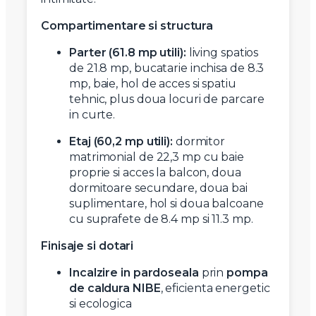
Compartimentare si structura
Parter (61.8 mp utili):
living spatios
de 21.8 mp, bucatarie inchisa de 8.3
mp, baie, hol de acces si spatiu
tehnic, plus doua locuri de parcare
in curte.
Etaj (60,2 mp utili):
dormitor
matrimonial de 22,3 mp cu baie
proprie si acces la balcon, doua
dormitoare secundare, doua bai
suplimentare, hol si doua balcoane
cu suprafete de 8.4 mp si 11.3 mp.
Finisaje si dotari
Incalzire in pardoseala
prin
pompa
de caldura NIBE
, eficienta energetic
si ecologica