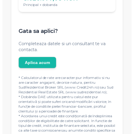
Principal + dobanda
Gata sa aplici?
Completeaza datele si un consultant te va
contacta.
Aplica acum
* Calculatorul de rate are caracter pur informativ si nu
are caracter angajant, de orice natura, pentru
SudRezidential Broker SRL (www.Credit24h.ro) sau Sud
Rezidential Real Estate SRL (www.sudrezidential.ro);
* Dobânda DAE utilizata pentru calcul este pur
orientativă și poate suferi oricand modificări valorice, în
funcție de conditiile pietei financiar-bancare, profilul
clientului și a perioadei de finanțare.
* Acordarea unui credit este condiţionată de îndeplinirea
condiţiilor de eligibilitate de catre solicitant. In functie de
tipul de credit, institutia de finantare selectata, este posibil
ca alte taxe si comisioane sau anumite conditii specifice sa