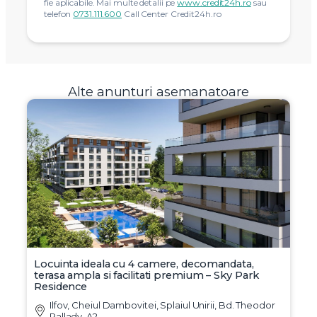
fie aplicabile. Mai multe detalii pe
www.credit24h.ro
sau
telefon
0731.111.600
Call Center Credit24h.ro
Alte anunturi asemanatoare
Locuinta ideala cu 4 camere, decomandata,
terasa ampla si facilitati premium – Sky Park
Residence
Ilfov, Cheiul Dambovitei, Splaiul Unirii, Bd. Theodor
Pallady, A2