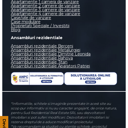
Apartamente 1 camera de vanzare
Apartamente 2 camere de vanzare
Apartamente 3 camere de vanzare
Apartamente 4 camere de vanzare
Case/vile de vanzare
Case modulare
Proprietati Speciale / Investitii
Blog
Ansambluri rezidentiale
Ansambluri rezidentiale Berceni
Ansambluri rezidentiale Metalurgiei
Ansambluri rezidentiale Dimitrie Leonida
Ansambluri rezidentiale Rahova
Ansambluri rezidentiale Titan
Ansambluri rezidentiale Aparatorii Patriei
*Informatiile, schitele si imaginile prezentate in acest site au
scop pur informativ si nu au caracter angajant, de orice natura,
pentru Sud Rezidential Real Estate SRL sau dezvoltatorii
imobiliari si pot suferi modificari. Dezvoltatorii imobiliari isi
rezerva dreptul de a aduce modificari proiectului
*Va recomandam sa studiati cu atentie schitele, proiectul