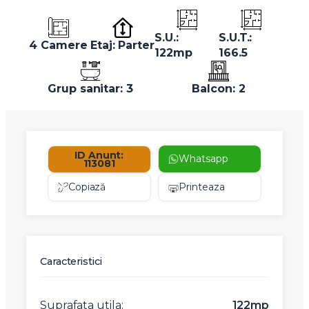
S.U.:
S.U.T.:
4 Camere
Etaj: Parter
122mp
166.5
Grup sanitar: 3
Balcon: 2
ID Anunt:
Whatsapp
113081
Copiază
Printeaza
Caracteristici
Suprafata utila:
122mp