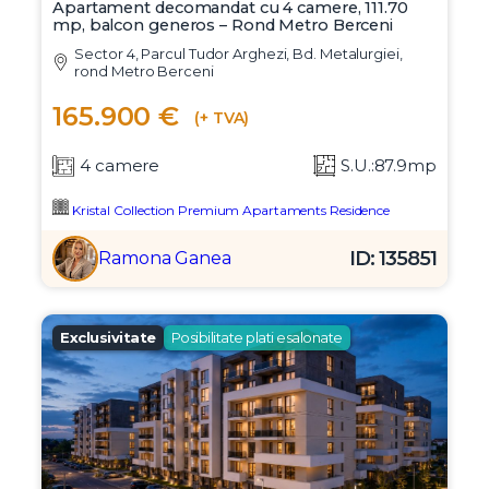
Apartament decomandat cu 4 camere, 111.70
mp, balcon generos – Rond Metro Berceni
Sector 4, Parcul Tudor Arghezi, Bd. Metalurgiei,
rond Metro Berceni
165.900 €
(+ TVA)
4 camere
S.U.:87.9mp
Kristal Collection Premium Apartaments Residence
ID: 135851
Ramona Ganea
Exclusivitate
Posibilitate plati esalonate