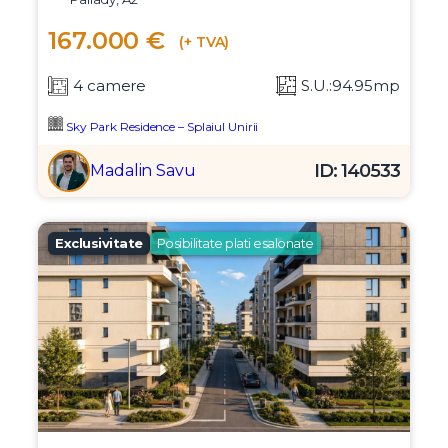
167.000 €
(+ TVA)
4 camere
S.U.:94.95mp
Sky Park Residence – Splaiul Unirii
ID: 140533
Madalin Savu
Exclusivitate
Posibilitate plati esalonate