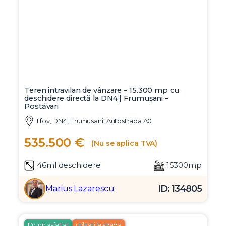
Teren intravilan de vânzare – 15.300 mp cu
deschidere directă la DN4 | Frumușani –
Postăvari
Ilfov, DN4, Frumusani, Autostrada A0
535.500 €
(Nu se aplica TVA)
46ml deschidere
15300mp
ID: 134805
Marius Lazarescu
Drum asfaltat
utilitati la strada