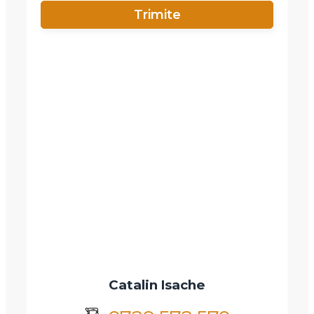
Email
Mesaj
Am citit si sunt de acord cu
termenii si conditiile
SudRezidential.ro
Sunt de acord cu
prelucrarea datelor cu caracter personal
Catalin Isache