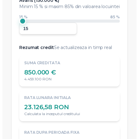
Avans (
150.000 €
)
Minim
15 %
si maxim 85% din valoarea locuintei
15 %
85 %
Rezumat credit
Se actualizeaza in timp real
SUMA CREDITATA
850.000 €
4.459.100 RON
RATA LUNARA INITIALA
23.126,58 RON
Calculata la inceputul creditului
RATA DUPA PERIOADA FIXA