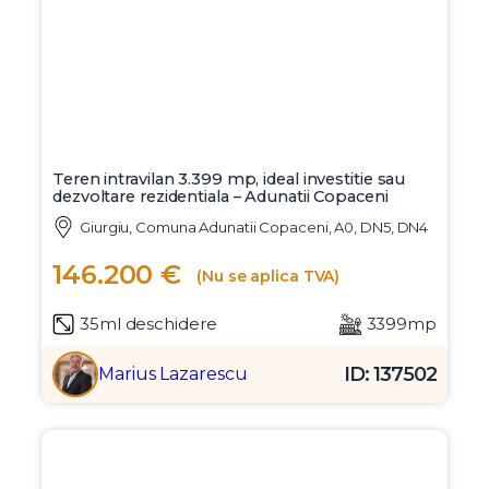
Teren intravilan 3.399 mp, ideal investitie sau
dezvoltare rezidentiala – Adunatii Copaceni
Giurgiu, Comuna Adunatii Copaceni, A0, DN5, DN4
146.200 €
(Nu se aplica TVA)
35ml deschidere
3399mp
ID: 137502
Marius Lazarescu