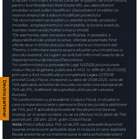
scop pur informativ si nu au caracter angajant, de orice natura,
pentru Sud Rezidential Real Estate SRL sau dezvoltatorii
imobiliari si pot suferi modificari. Dezvoltatorii imobiliari isi
rezerva dreptul de a aduce modificari proiectului
*Va recomandam sa studiati cu atentie schitele, proiectul
imobiliar, amplasamentul si vecinatatile, la locatia acestuia,
inaintea rezervarii/achizitiei oricarui imobil.
*De asemenea, este necesara verificarea, în prealabil, a
disponibilitatii de unitati locative, ofertele prezentate fiind
oferite doar in limita stocului disponibil la un moment dat.
*Pentru o informare exacta asupra situatiei unui imobil sau a
stocului existent, va rugam sa solicitati informatii exacte de la
Departamentul de Vanzari/Dezvoltator.
*In conformitate cu prevederile Legii 141/2025 privind unele
măsuri fiscal-bugetare, publicata in M.O. nr. 699 din 25.07.2025,
prin care a fost modificată și completată Legea 227/2015
privind Codul Fiscal, incepand cu data de 01.08.2025, cota de
Devino partener
TVA aplicabila achizitiei de locuinte noi este cota standard de
TVA de 21%, indiferent de suprafața utilă sau de valoarea
bunului.
*In conformitate cu prevederile Codului Fiscal, in situatia in
care cumparatorul este o persoana fizica sau juridica platitoare
de TVA, pot fi aplicabile prevederile fiscale privind taxarea
inversa, iar in acest context, nu se va efectua nicio plată de TVA
potrivit art. 331 alin. (2) lit. g din Codul Fiscal.
Nota:
Pretul afisat plus TVA-ul de 21% sau prevederile privind
taxarea inversa sunt aplicabile doar in masura in care, legislatia
fiscala existenta se va mentine pana la data achizitiei/predarii