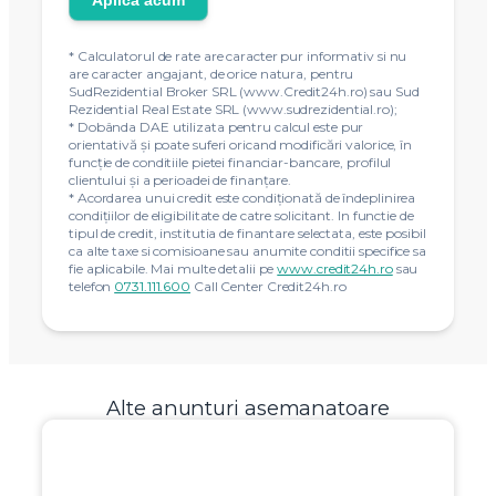
Aplica acum
* Calculatorul de rate are caracter pur informativ si nu
are caracter angajant, de orice natura, pentru
SudRezidential Broker SRL (www.Credit24h.ro) sau Sud
Rezidential Real Estate SRL (www.sudrezidential.ro);
* Dobânda DAE utilizata pentru calcul este pur
orientativă și poate suferi oricand modificări valorice, în
funcție de conditiile pietei financiar-bancare, profilul
clientului și a perioadei de finanțare.
* Acordarea unui credit este condiţionată de îndeplinirea
condiţiilor de eligibilitate de catre solicitant. In functie de
tipul de credit, institutia de finantare selectata, este posibil
ca alte taxe si comisioane sau anumite conditii specifice sa
fie aplicabile. Mai multe detalii pe
www.credit24h.ro
sau
telefon
0731.111.600
Call Center Credit24h.ro
Alte anunturi asemanatoare