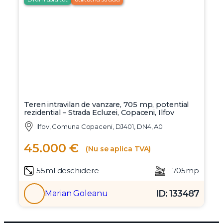
Teren intravilan de vanzare, 705 mp, potential
rezidential – Strada Ecluzei, Copaceni, Ilfov
Ilfov, Comuna Copaceni, DJ401, DN4, A0
45.000 €
(Nu se aplica TVA)
55ml deschidere
705mp
ID: 133487
Marian Goleanu