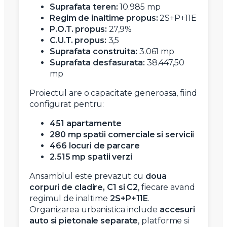
Suprafata teren:
10.985 mp
Regim de inaltime propus:
2S+P+11E
P.O.T. propus:
27,9%
C.U.T. propus:
3,5
Suprafata construita:
3.061 mp
Suprafata desfasurata:
38.447,50
mp
Proiectul are o capacitate generoasa, fiind
configurat pentru:
451 apartamente
280 mp spatii comerciale si servicii
466 locuri de parcare
2.515 mp spatii verzi
Ansamblul este prevazut cu
doua
corpuri de cladire, C1 si C2
, fiecare avand
regimul de inaltime
2S+P+11E
.
Organizarea urbanistica include
accesuri
auto si pietonale separate
, platforme si