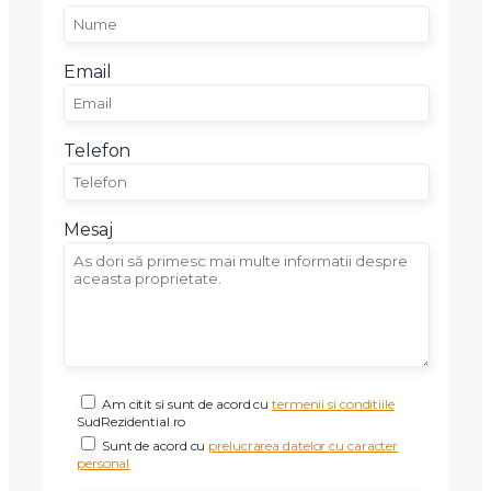
Email
Telefon
Mesaj
X
Vreau sa fiu contactat
Nume
Am citit si sunt de acord cu
termenii si conditiile
SudRezidential.ro
Sunt de acord cu
prelucrarea datelor cu caracter
Telefon
personal