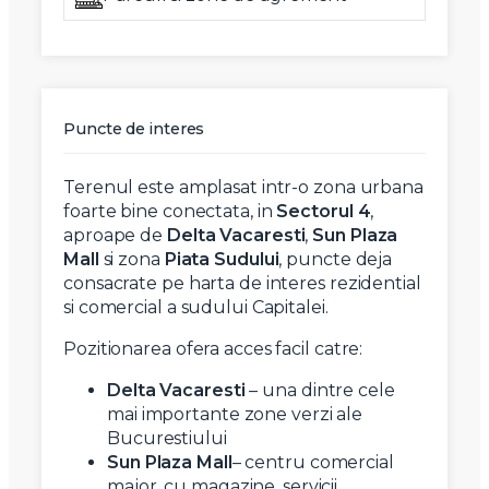
Puncte de interes
Terenul este amplasat intr-o zona urbana
foarte bine conectata, in
Sectorul 4
,
aproape de
Delta Vacaresti
,
Sun Plaza
Mall
si zona
Piata Sudului
, puncte deja
consacrate pe harta de interes rezidential
si comercial a sudului Capitalei.
Pozitionarea ofera acces facil catre:
Delta Vacaresti
– una dintre cele
mai importante zone verzi ale
Bucurestiului
Sun Plaza
Mall
– centru comercial
major, cu magazine, servicii,