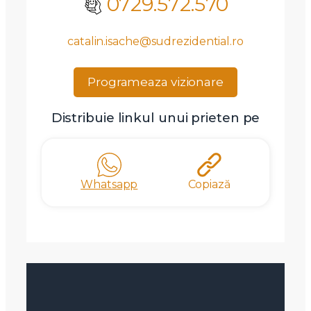
0729.572.570
catalin.isache@sudrezidential.ro
Programeaza vizionare
Distribuie linkul unui prieten pe
Whatsapp
Copiază