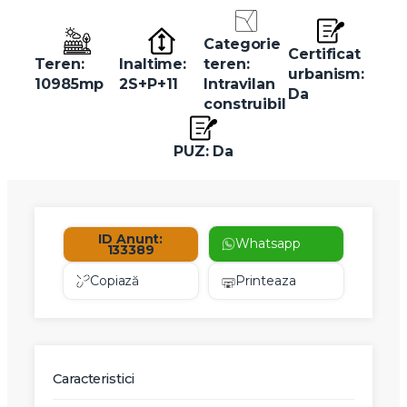
Categorie
Certificat
Teren:
Inaltime:
teren:
urbanism:
10985mp
2S+P+11
Intravilan
Da
construibil
PUZ: Da
ID Anunt:
Whatsapp
133389
Copiază
Printeaza
Caracteristici