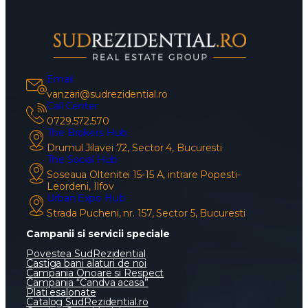
Email
vanzari@sudrezidential.ro
Call Center
0729.572.570
The Brokers Hub
Drumul Jilavei 72, Sector 4, Bucuresti
The Social Hub
Soseaua Oltenitei 15-15 A, intrare Popesti-
Leordeni, Ilfov
Urban Expo Hub
Strada Pucheni, nr. 157, Sector 5, Bucuresti
Campanii si servicii speciale
Povestea SudRezidential
Castiga bani alaturi de noi
Campania Onoare si Respect
Campania “Candva acasa”
Plati esalonate
Catalog SudRezidential.ro