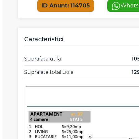
ID Anunt: 114705
Whats
Caracteristici
Suprafata utila:
10
Suprafata total utila:
12