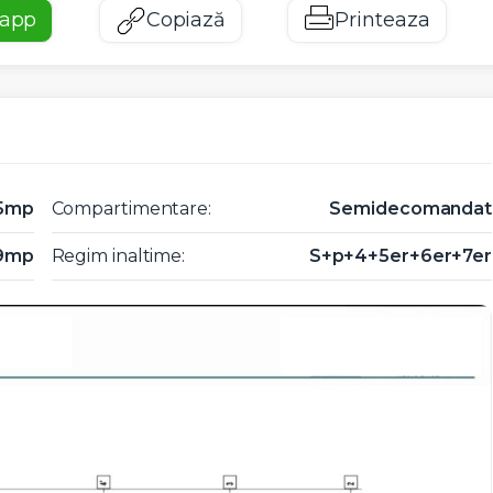
app
Copiază
Printeaza
5mp
Compartimentare:
Semidecomandat
9mp
Regim inaltime:
S+p+4+5er+6er+7er