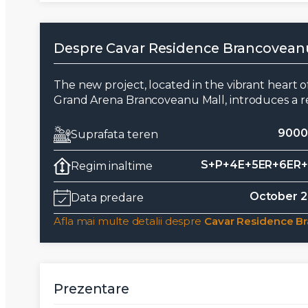
Despre Cavar Residence Brancovean
The new project, located in the vibrant heart of
Grand Arena Brancoveanu Mall, introduces a re
9000
Suprafata teren
S+P+4E+5ER+6ER+
Regim inaltime
October 
Data predare
Afla mai multe detalii despre
Cavar Residence B
Prezentare