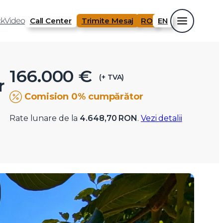
k
Video
Call Center
Trimite Mesaj
RO
EN
166.000 €
(+ TVA)
r
Comision 0% cumpărător
Rate lunare de la
4.648,70 RON
.
Vezi detalii