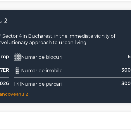
u 2
 Sector 4 in Bucharest, in the immediate vicinity of
volutionary approach to urban living.
 mp
6
Numar de blocuri
7ER
300
Numar de imobile
2026
300
Numar de parcari
rancoveanu 2