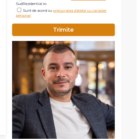
SudRezidential.ro
Sunt de acord cu
prelucrarea datelor cu caracter
personal
X