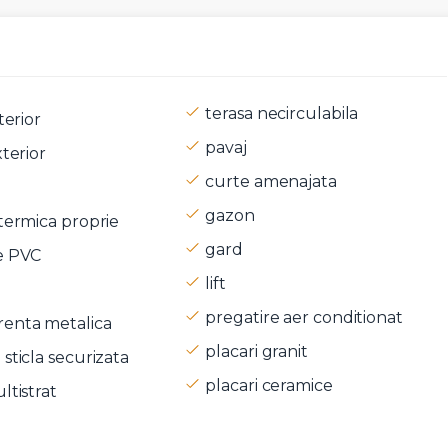
terasa necirculabila
terior
pavaj
xterior
t si sunt de acord cu
termenii si conditiile
SudRezidential.ro
curte amenajata
e acord cu
prelucrarea datelor cu caracter personal
gazon
termica proprie
gard
e PVC
lift
pregatire aer conditionat
enta metalica
placari granit
sticla securizata
placari ceramice
ltistrat