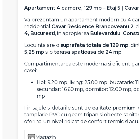
Apartament 4 camere, 129 mp – Etaj 5 | Cav
Va prezentam un apartament modern cu 4 came
rezidential
Cavar Residence Brancoveanu 2
, 
4, Bucuresti
, in apropierea
Bulevardului Cons
Locuinta are o
suprafata totala de 129 mp
, di
5,25 mp
si o
terasa spatioasa de 24 mp
.
Compartimentarea este moderna si eficient gandi
casei:
Hol: 9.20 mp, living: 25.00 mp, bucatarie: 
secundar: 16.60 mp, dormitor: 12.00 mp, dou
mp
Finisajele si dotarile sunt de
calitate premium
:
tamplarie PVC cu geam tripan si obiecte sani
oferind un nivel ridicat de confort termic si acus
Magazin