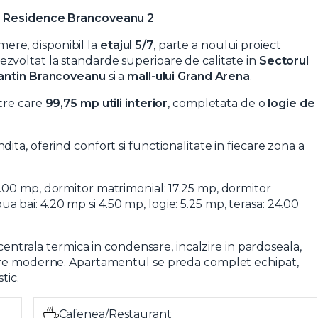
ar Residence Brancoveanu 2
re, disponibil la
etajul 5/7
, parte a noului proiect
dezvoltat la standarde superioare de calitate in
Sectorul
tantin Brancoveanu
si a
mall-ului Grand Arena
.
ntre care
99,75 mp utili interior
, completata de o
logie de
ta, oferind confort si functionalitate in fiecare zona a
11.00 mp, dormitor matrimonial: 17.25 mp, dormitor
a bai: 4.20 mp si 4.50 mp, logie: 5.25 mp, terasa: 24.00
 centrala termica in condensare, incalzire in pardoseala,
tare moderne. Apartamentul se preda complet echipat,
tic.
Cafenea/Restaurant