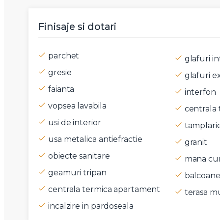
Mesaj
Finisaje si dotari
parchet
glafuri in
gresie
glafuri e
Am citi
faianta
interfon
Sunt d
vopsea lavabila
centrala 
usi de interior
tamplari
usa metalica antiefractie
granit
obiecte sanitare
mana cur
geamuri tripan
balcoane 
centrala termica apartament
terasa mu
incalzire in pardoseala