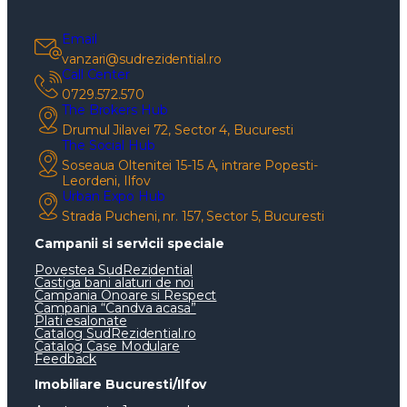
Email
vanzari@sudrezidential.ro
Call Center
0729.572.570
The Brokers Hub
Drumul Jilavei 72, Sector 4, Bucuresti
The Social Hub
Soseaua Oltenitei 15-15 A, intrare Popesti-
Leordeni, Ilfov
Urban Expo Hub
Strada Pucheni, nr. 157, Sector 5, Bucuresti
Campanii si servicii speciale
Povestea SudRezidential
Castiga bani alaturi de noi
Campania Onoare si Respect
Campania “Candva acasa”
Plati esalonate
Catalog SudRezidential.ro
Catalog Case Modulare
Feedback
Imobiliare Bucuresti/Ilfov