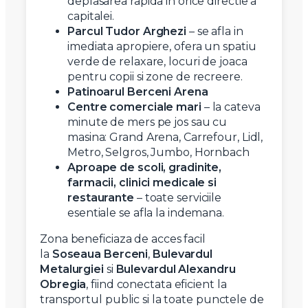
deplasarea rapida in orice directie a
capitalei.
Parcul Tudor Arghezi
– se afla in
imediata apropiere, ofera un spatiu
verde de relaxare, locuri de joaca
pentru copii si zone de recreere.
Patinoarul Berceni Arena
Centre comerciale mari
– la cateva
minute de mers pe jos sau cu
masina: Grand Arena, Carrefour, Lidl,
Metro, Selgros, Jumbo, Hornbach
Aproape de scoli, gradinite,
farmacii, clinici medicale si
restaurante
– toate serviciile
esentiale se afla la indemana.
Zona beneficiaza de acces facil
la
Soseaua Berceni
,
Bulevardul
Metalurgiei
si
Bulevardul Alexandru
Obregia
, fiind conectata eficient la
transportul public si la toate punctele de