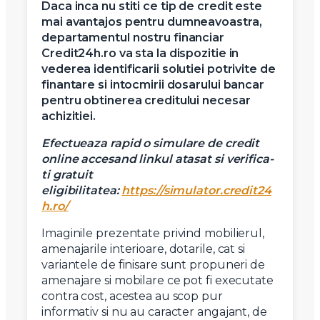
Mesaj
Daca inca nu stiti ce tip de credit este
mai avantajos pentru dumneavoastra,
departamentul nostru financiar
Credit24h.ro va sta la dispozitie in
vederea identificarii solutiei potrivite de
finantare si intocmirii dosarului bancar
pentru obtinerea creditului necesar
Am citit si sunt de acord cu
termenii si conditiile
SudRezidential.ro
achizitiei.
Sunt de acord cu
prelucrarea datelor cu caracter personal
Efectueaza rapid o simulare de credit
online accesand linkul atasat si verifica-
ti gratuit
eligibilitatea:
https://simulator.credit24
h.ro/
Imaginile prezentate privind mobilierul,
amenajarile interioare, dotarile, cat si
variantele de finisare sunt propuneri de
amenajare si mobilare ce pot fi executate
contra cost, acestea au scop pur
informativ si nu au caracter angajant, de