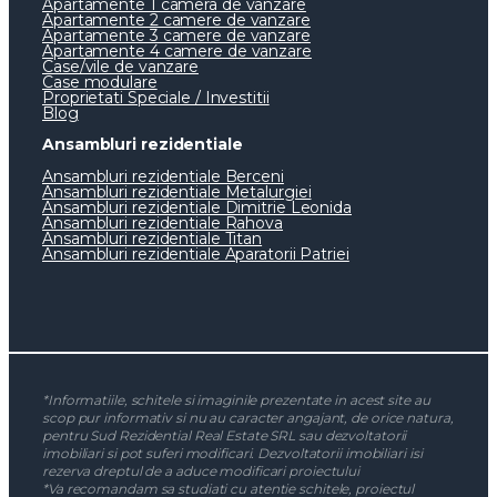
Apartamente 1 camera de vanzare
Apartamente 2 camere de vanzare
Apartamente 3 camere de vanzare
Apartamente 4 camere de vanzare
Case/vile de vanzare
Case modulare
Proprietati Speciale / Investitii
Blog
Ansambluri rezidentiale
Ansambluri rezidentiale Berceni
Ansambluri rezidentiale Metalurgiei
Ansambluri rezidentiale Dimitrie Leonida
Ansambluri rezidentiale Rahova
Ansambluri rezidentiale Titan
Ansambluri rezidentiale Aparatorii Patriei
*Informatiile, schitele si imaginile prezentate in acest site au
scop pur informativ si nu au caracter angajant, de orice natura,
pentru Sud Rezidential Real Estate SRL sau dezvoltatorii
imobiliari si pot suferi modificari. Dezvoltatorii imobiliari isi
rezerva dreptul de a aduce modificari proiectului
*Va recomandam sa studiati cu atentie schitele, proiectul