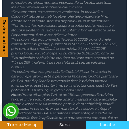
imobiliar, amplasamentul si vecinatatile, la locatia acestuia,
inaintea rezervarii/achizitiei oricarui imobil.
*De asemenea, este necesara verificarea, în prealabil, a
disponibilitatii de unitati locative, ofertele prezentate fiind
oferite doar in limita stocului disponibil la un moment dat.
Devino partener
*Pentru o informare exacta asupra situatiei unui imobil sau a
stocului existent, va rugam sa solicitati informatii exacte de la
Departamentul de Vanzari/Dezvoltator.
*In conformitate cu prevederile Legii 141/2025 privind unele
măsuri fiscal-bugetare, publicata in M.O. nr. 699 din 25.07.2025,
prin care a fost modificată și completată Legea 227/2015
privind Codul Fiscal, incepand cu data de 01.08.2025, cota de
TVA aplicabila achizitiei de locuinte noi este cota standard de
TVA de 21%, indiferent de suprafața utilă sau de valoarea
bunului.
*In conformitate cu prevederile Codului Fiscal, in situatia in
care cumparatorul este o persoana fizica sau juridica platitoare
de TVA, pot fi aplicabile prevederile fiscale privind taxarea
inversa, iar in acest context, nu se va efectua nicio plată de TVA
potrivit art. 331 alin. (2) lit. g din Codul Fiscal.
Nota:
Pretul afisat plus TVA-ul de 21% sau prevederile privind
taxarea inversa sunt aplicabile doar in masura in care, legislatia
fiscala existenta se va mentine pana la data achizitiei/predarii
imobilului, in caz contrar cumparatorul va suporta integral
orice diferenta de TVA s-ar datora suplimentar, in functie de
prevederile fiscale aplicabile de la data semnarii contractului de
vanzare – cumparare si a livrarii bunului.
Trimite Mesaj
Suna
Locatie