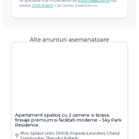
fie aplicabile. Mai multe detalii pe
www.credit24h.ro
sau
telefon
0731.111.600
Call Center Credit24h.ro
Alte anunturi asemanatoare
Apartament spatios cu 2 camere si terasa,
finisaje premium si facilitati moderne – Sky Park
Residence
Ilfov, Splaiul Unirii, DNCB, Popesti-Leordeni, Cheiul
Dambovitei, Theodor Pallady