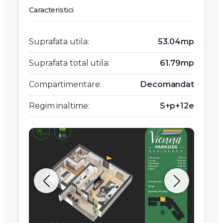
Caracteristici
Suprafata utila:
53.04mp
Suprafata total utila:
61.79mp
Compartimentare:
Decomandat
Regim inaltime:
S+p+12e