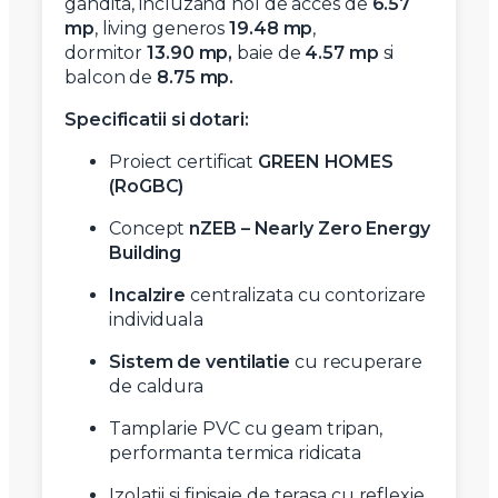
gandita, incluzand hol de acces de
6.57
mp
, living generos
19.48
mp
,
dormitor
13.90 mp,
baie de
4.57 mp
si
balcon de
8.75 mp.
Specificatii si dotari:
Proiect certificat
GREEN HOMES
(RoGBC)
Concept
nZEB – Nearly Zero Energy
Building
Incalzire
centralizata cu contorizare
individuala
Sistem de ventilatie
cu recuperare
de caldura
Tamplarie PVC cu geam tripan,
performanta termica ridicata
Izolatii si finisaje de terasa cu reflexie