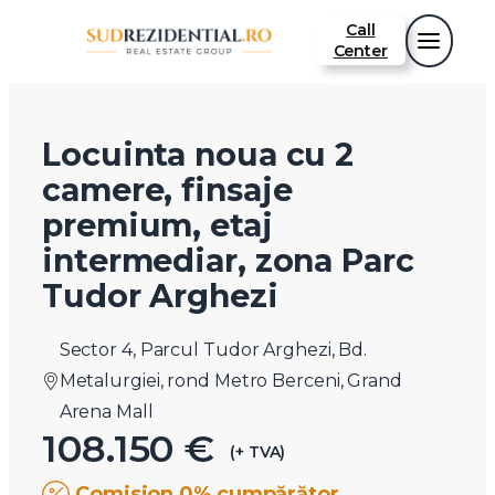
Call
Center
Locuinta noua cu 2
camere, finsaje
premium, etaj
intermediar, zona Parc
Tudor Arghezi
Sector 4, Parcul Tudor Arghezi, Bd.
Metalurgiei, rond Metro Berceni, Grand
Arena Mall
108.150 €
(+ TVA)
Comision 0% cumpărător