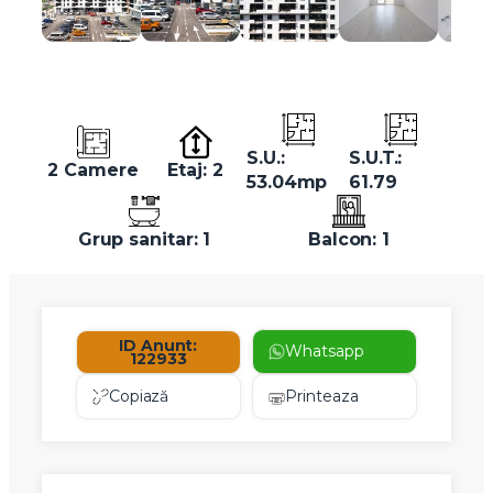
S.U.:
S.U.T.:
2 Camere
Etaj: 2
53.04mp
61.79
Grup sanitar: 1
Balcon: 1
ID Anunt:
Whatsapp
122933
Copiază
Printeaza