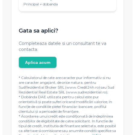
Principal + dobanda
Gata sa aplici?
Completeaza datele si un consultant te va
contacta.
Aplica acum
* Calculatorul de rate are caracter pur informativ si nu
are caracter angajant, de orice natura, pentru
SudRezidential Broker SRL (www.Credit24h.ro) sau Sud
Rezidential Real Estate SRL (www.sudrezidential.ro);
* Dobânda DAE utilizata pentru calcul este pur
orientativă și poate suferi oricand modificări valorice, în
funcție de conditiile pietei financiar-bancare, profilul
clientului și a perioadei de finanțare.
* Acordarea unui credit este condiţionată de îndeplinirea
condiţiilor de eligibilitate de catre solicitant. In functie de
tipul de credit, institutia de finantare selectata, este posibil
ca alte taxe si comisioane sau anumite conditii specifice sa