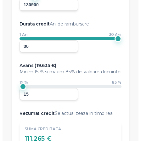
Durata credit
Ani de rambursare
1 An
30 Ani
Avans (
19.635 €
)
Minim
15 %
si maxim 85% din valoarea locuintei
15 %
85 %
Rezumat credit
Se actualizeaza in timp real
SUMA CREDITATA
111.265 €