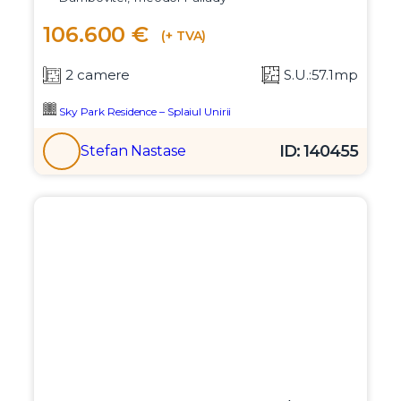
106.600 €
(+ TVA)
2 camere
S.U.:57.1mp
Sky Park Residence – Splaiul Unirii
ID: 140455
Stefan Nastase