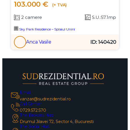
103.000 €
(+ TVA)
2 camere
S.U.:57.1mp
Sky Park Residence – Splaiul Unirii
ID: 140420
Anca Vasile
Email
vanzari@sudrezidential.ro
Call Center
0729.572.570
The Brokers Hub
Drumul Jilavei 72, Sector 4, Bucuresti
The Social Hub