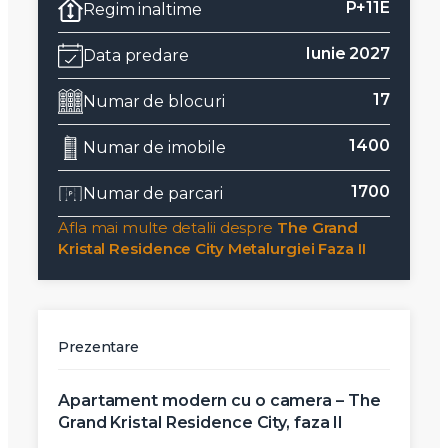
P+11E
Regim inaltime
Iunie 2027
Data predare
17
Numar de blocuri
1400
Numar de imobile
1700
Numar de parcari
Afla mai multe detalii despre
The Grand
Kristal Residence City Metalurgiei Faza II
Prezentare
Apartament modern cu o camera – The
Grand Kristal Residence City, faza II