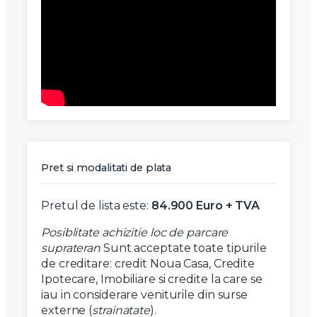
X
Vreau sa fiu contactat
Nume
Pret si modalitati de plata
Pretul de lista este:
84.900 Euro + TVA
Telefon
Posiblitate achizitie loc de parcare
suprateran
Sunt acceptate toate tipurile
Email
de creditare: credit Noua Casa, Credite
Ipotecare, Imobiliare si credite la care se
iau in considerare veniturile din surse
Mesaj
externe (
strainatate
).