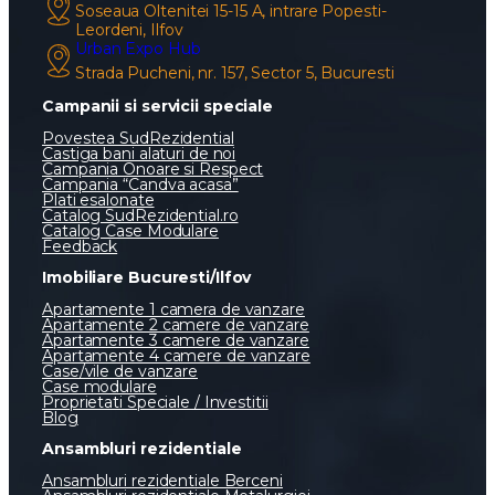
Soseaua Oltenitei 15-15 A, intrare Popesti-
Leordeni, Ilfov
Urban Expo Hub
Strada Pucheni, nr. 157, Sector 5, Bucuresti
Campanii si servicii speciale
Povestea SudRezidential
Castiga bani alaturi de noi
Campania Onoare si Respect
Campania “Candva acasa”
Plati esalonate
Catalog SudRezidential.ro
Catalog Case Modulare
Feedback
Imobiliare Bucuresti/Ilfov
Apartamente 1 camera de vanzare
Apartamente 2 camere de vanzare
Apartamente 3 camere de vanzare
Apartamente 4 camere de vanzare
Case/vile de vanzare
Case modulare
Proprietati Speciale / Investitii
Blog
Ansambluri rezidentiale
Ansambluri rezidentiale Berceni