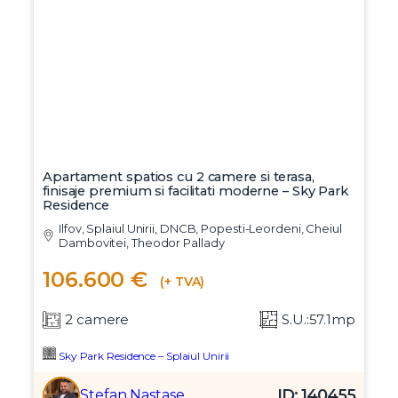
Apartament spatios cu 2 camere si terasa,
finisaje premium si facilitati moderne – Sky Park
Residence
Ilfov, Splaiul Unirii, DNCB, Popesti-Leordeni, Cheiul
Dambovitei, Theodor Pallady
106.600 €
(+ TVA)
2 camere
S.U.:57.1mp
Sky Park Residence – Splaiul Unirii
ID: 140455
Stefan Nastase