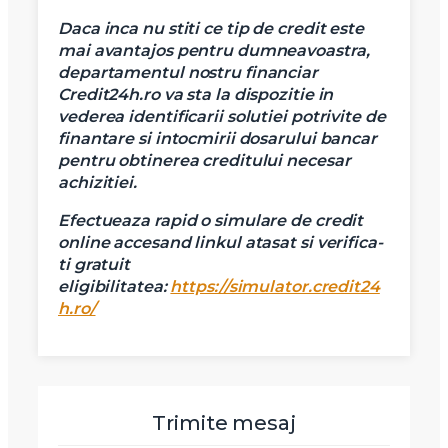
Daca inca nu stiti ce tip de credit este
mai avantajos pentru dumneavoastra,
departamentul nostru financiar
Credit24h.ro va sta la dispozitie in
vederea identificarii solutiei potrivite de
Am citit si sunt de acord cu
termenii si conditiile
SudRezidential.ro
finantare si intocmirii dosarului bancar
Sunt de acord cu
prelucrarea datelor cu caracter personal
pentru obtinerea creditului necesar
achizitiei.
Efectueaza rapid o simulare de credit
online accesand linkul atasat si verifica-
ti gratuit
eligibilitatea:
https://simulator.credit24
h.ro/
Trimite mesaj