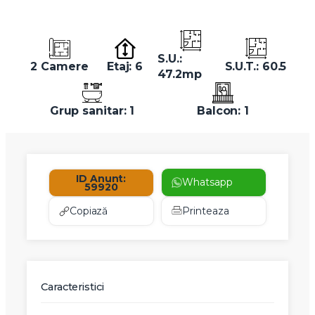
S.U.:
2 Camere
Etaj: 6
S.U.T.: 60.5
47.2mp
Grup sanitar: 1
Balcon: 1
ID Anunt:
Whatsapp
59920
Copiază
Printeaza
Caracteristici