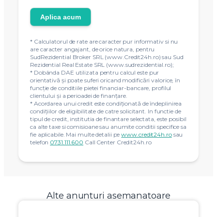
Aplica acum
* Calculatorul de rate are caracter pur informativ si nu
are caracter angajant, de orice natura, pentru
SudRezidential Broker SRL (www.Credit24h.ro) sau Sud
Rezidential Real Estate SRL (www.sudrezidential.ro);
* Dobânda DAE utilizata pentru calcul este pur
orientativă și poate suferi oricand modificări valorice, în
funcție de conditiile pietei financiar-bancare, profilul
clientului și a perioadei de finanțare.
* Acordarea unui credit este condiţionată de îndeplinirea
condiţiilor de eligibilitate de catre solicitant. In functie de
tipul de credit, institutia de finantare selectata, este posibil
ca alte taxe si comisioane sau anumite conditii specifice sa
fie aplicabile. Mai multe detalii pe
www.credit24h.ro
sau
telefon
0731.111.600
Call Center Credit24h.ro
Alte anunturi asemanatoare