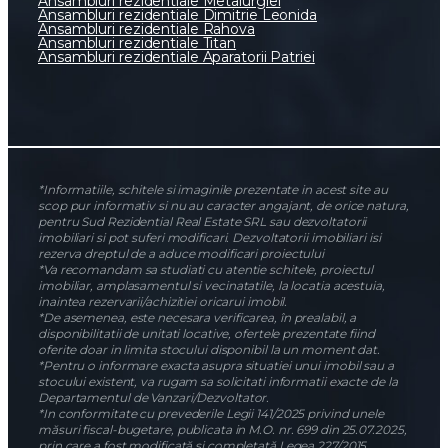
Ansambluri rezidentiale Metalurgiei
Ansambluri rezidentiale Dimitrie Leonida
Ansambluri rezidentiale Rahova
Ansambluri rezidentiale Titan
Ansambluri rezidentiale Aparatorii Patriei
*Informatiile, schitele si imaginile prezentate in acest site au
scop pur informativ si nu au caracter angajant, de orice natura,
pentru Sud Rezidential Real Estate SRL sau dezvoltatorii
imobiliari si pot suferi modificari. Dezvoltatorii imobiliari isi
rezerva dreptul de a aduce modificari proiectului
*Va recomandam sa studiati cu atentie schitele, proiectul
imobiliar, amplasamentul si vecinatatile, la locatia acestuia,
inaintea rezervarii/achizitiei oricarui imobil.
*De asemenea, este necesara verificarea, în prealabil, a
disponibilitatii de unitati locative, ofertele prezentate fiind
oferite doar in limita stocului disponibil la un moment dat.
*Pentru o informare exacta asupra situatiei unui imobil sau a
stocului existent, va rugam sa solicitati informatii exacte de la
Departamentul de Vanzari/Dezvoltator.
*In conformitate cu prevederile Legii 141/2025 privind unele
măsuri fiscal-bugetare, publicata in M.O. nr. 699 din 25.07.2025,
prin care a fost modificată și completată Legea 227/2015