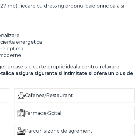
7 mp), fiecare cu dressing propriu, baie principala si
onalizare
icienta energetica
are optima
t si sunt de acord cu
termenii si conditiile
SudRezidential.ro
e moderne
e acord cu
prelucrarea datelor cu caracter personal
 generoase si o curte proprie ideala pentru relaxare.
lica asigura siguranta si intimitate si ofera un plus de
Cafenea/Restaurant
Farmacie/Spital
Parcuri si zone de agrement