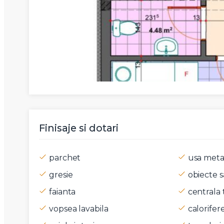
Finisaje si dotari
parchet
usa metal
gresie
obiecte s
faianta
centrala 
vopsea lavabila
calorifer