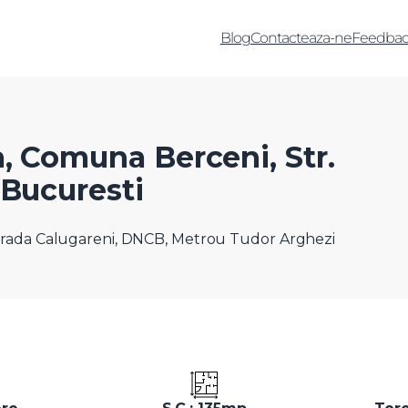
Blog
Contacteaza-ne
Feedbac
, Comuna Berceni, Str.
 Bucuresti
 Strada Calugareni, DNCB, Metrou Tudor Arghezi