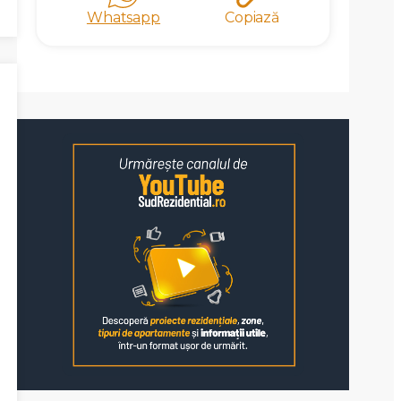
Whatsapp
Copiază
X