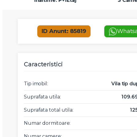
Inaltime: P+1Etaj
3 Came
ID Anunt: 85819
Whats
Caracteristici
Tip imobil:
Vila tip du
Suprafata utila:
109.
Suprafata total utila:
12
Numar dormitoare:
Numar camere: