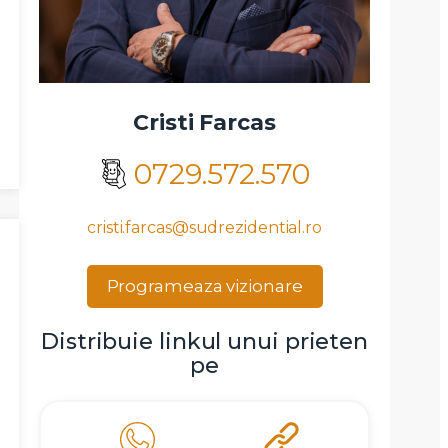
Cristi Farcas
0729.572.570
cristi.farcas@sudrezidential.ro
Programeaza vizionare
Distribuie linkul unui prieten
pe