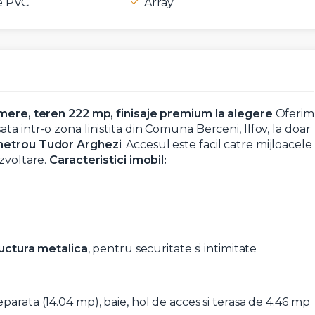
e PVC
Array
camere, teren 222 mp, finisaje premium la alegere
Oferim
a intr-o zona linistita din Comuna Berceni, Ilfov, la doar
Vreau sa fiu contactat
metrou Tudor Arghezi
. Accesul este facil catre mijloacele
ezvoltare.
Caracteristici imobil:
ructura metalica
, pentru securitate si intimitate
parata (14.04 mp), baie, hol de acces si terasa de 4.46 mp