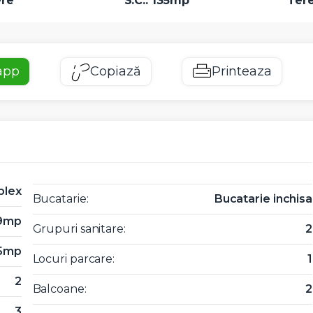
re
S.C.: 135mp
Ter
app
Copiază
Printeaza
plex
Bucatarie:
Bucatarie inchisa
69mp
Grupuri sanitare:
2
5mp
Locuri parcare:
1
2
Balcoane:
2
3