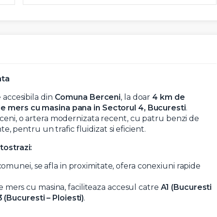
nta
 accesibila din
Comuna Berceni
, la doar
4 km de
e mers cu masina pana in Sectorul 4, Bucuresti
.
rceni, o artera modernizata recent, cu patru benzi de
te, pentru un trafic fluidizat si eficient.
tostrazi:
 comunei, se afla in proximitate, ofera conexiuni rapide
de mers cu masina, faciliteaza accesul catre
A1 (Bucuresti
3 (Bucuresti – Ploiesti)
.