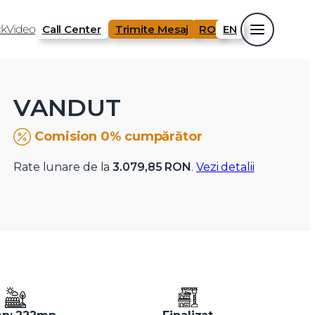
k
Video
Call Center
Trimite Mesaj
RO
EN
VANDUT
Comision 0% cumpărător
Rate lunare de la
3.079,85 RON
.
Vezi detalii