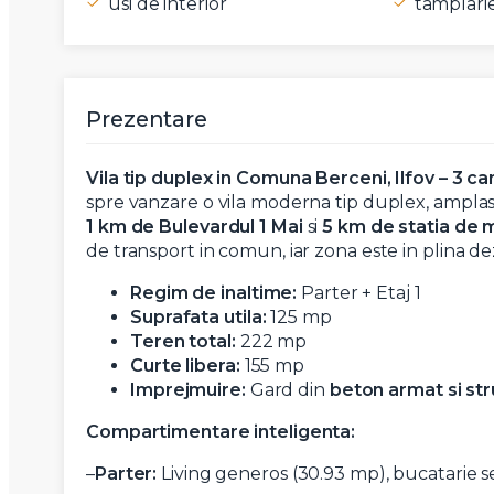
usi de interior
tamplari
Prezentare
Vila tip duplex in Comuna Berceni, Ilfov – 3 
spre vanzare o vila moderna tip duplex, amplasat
1 km de Bulevardul 1 Mai
si
5 km de statia de 
de transport in comun, iar zona este in plina d
Nume
Regim de inaltime:
Parter + Etaj 1
Suprafata utila:
125 mp
Teren total:
222 mp
Telefon
Curte libera:
155 mp
Imprejmuire:
Gard din
beton armat si st
Compartimentare inteligenta:
Email
–
Parter:
Living generos (30.93 mp), bucatarie se