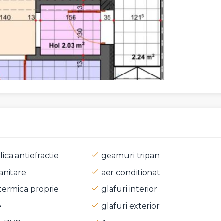
ica antiefractie
geamuri tripan
anitare
aer conditionat
termica proprie
glafuri interior
e
glafuri exterior