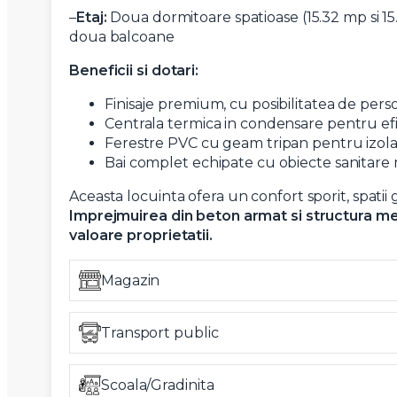
–
Etaj:
Doua dormitoare spatioase (15.32 mp si 15.2
Mesaj
doua balcoane
Beneficii si dotari:
Finisaje premium, cu posibilitatea de pers
Centrala termica in condensare pentru ef
Ferestre PVC cu geam tripan pentru izol
Am citi
Bai complet echipate cu obiecte sanitar
Sunt d
Aceasta locuinta ofera un confort sporit, spatii
Imprejmuirea din beton armat si structura meta
valoare proprietatii.
Magazin
Transport public
Scoala/Gradinita