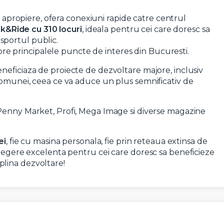
in apropiere, ofera conexiuni rapide catre centrul
k&Ride cu 310 locuri
, ideala pentru cei care doresc sa
nsportul public.
spre principalele puncte de interes din Bucuresti.
eficiaza de proiecte de dezvoltare majore, inclusiv
 comunei, ceea ce va aduce un plus semnificativ de
Penny Market, Profi, Mega Image si diverse magazine
ei
, fie cu masina personala, fie prin reteaua extinsa de
alegere excelenta pentru cei care doresc sa beneficieze
n plina dezvoltare!