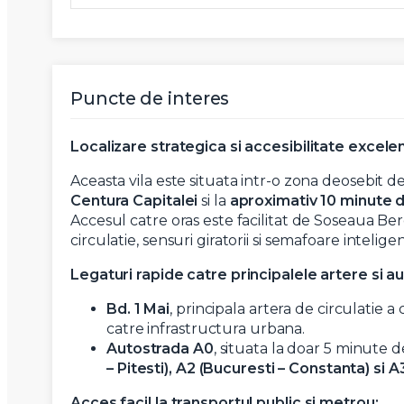
Puncte de interes
Localizare strategica si accesibilitate excele
Aceasta vila este situata intr-o zona deosebit de
Centura Capitalei
si la
aproximativ 10 minute d
Accesul catre oras este facilitat de Soseaua Be
circulatie, sensuri giratorii si semafoare inteligen
Legaturi rapide catre principalele artere si au
Bd. 1 Mai
, principala artera de circulatie a
catre infrastructura urbana.
Autostrada A0
, situata la doar 5 minute 
– Pitesti), A2 (Bucuresti – Constanta) si A
Acces facil la transportul public si metrou: