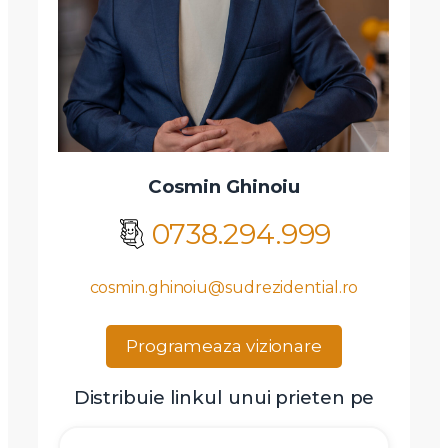
Am citit si sunt de acord cu
termenii si conditiile
SudRezidential.ro
Sunt de acord cu
prelucrarea datelor cu caracter personal
Cosmin Ghinoiu
0738.294.999
cosmin.ghinoiu@sudrezidential.ro
Programeaza vizionare
Distribuie linkul unui prieten pe