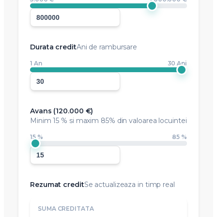
Status imobil
Selectati situatia curenta
Nu detin un imobil
Detin deja un imobil
Valoare locuinta
Introduceti pretul in EUR
5.000 €
1.000.000 €
Durata credit
Ani de rambursare
1 An
30 Ani