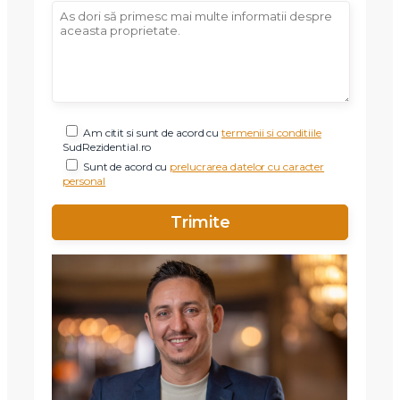
Am citit si sunt de acord cu
termenii si conditiile
SudRezidential.ro
Sunt de acord cu
prelucrarea datelor cu caracter
X
personal
Vreau sa fiu contactat
Nume
Telefon
Email
Mesaj