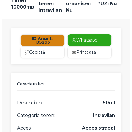
Teren:
teren:
urbanism:
PUZ: Nu
10000mp
Intravilan
Nu
ID Anunt:
Whatsapp
105295
Copiază
Printeaza
Caracteristici
Deschidere:
50ml
Categorie teren:
Intravilan
Acces:
Acces stradal