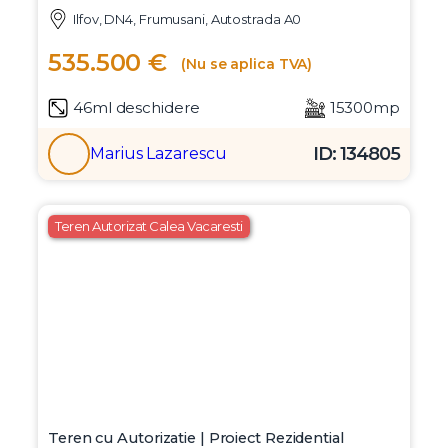
Teren intravilan de vânzare – 15.300 mp cu
deschidere directă la DN4 | Frumușani –
Postăvari
Ilfov, DN4, Frumusani, Autostrada A0
535.500 €
(Nu se aplica TVA)
46ml deschidere
15300mp
ID: 134805
Marius Lazarescu