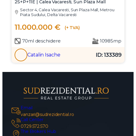
Teren Autorizat Calea Vacaresti
Teren cu Autorizatie | Proiect Rezidential
2S+P+11E | Calea Vacaresti, Sun Plaza Mall
Sector 4, Calea Vacaresti, Sun Plaza Mall, Metrou
Piata Sudului, Delta Vacaresti
11.000.000 €
(+ TVA)
70ml deschidere
10985mp
ID: 133389
Catalin Isache