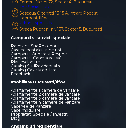
Email
vanzari@sudrezidential.ro
Call Center
0729.572.570
The Brokers Hub
Drumul Jilavei 72, Sector 4, Bucuresti
The Social Hub
Soseaua Oltenitei 15-15 A, intrare Popesti-
Leordeni, Ilfov
Urban Expo Hub
Strada Pucheni, nr. 157, Sector 5, Bucuresti
Campanii si servicii speciale
Povestea SudRezidential
Castiga bani alaturi de noi
Campania Onoare si Respect
Campania “Candva acasa”
Plati esalonate