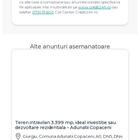
Aplica acum
* Calculatorul de rate are caracter pur informativ si nu
are caracter angajant, de orice natura, pentru
SudRezidential Broker SRL (www.Credit24h.ro) sau Sud
Rezidential Real Estate SRL (www.sudrezidential.ro);
* Dobânda DAE utilizata pentru calcul este pur
orientativă și poate suferi oricand modificări valorice, în
funcție de conditiile pietei financiar-bancare, profilul
clientului și a perioadei de finanțare.
* Acordarea unui credit este condiţionată de îndeplinirea
condiţiilor de eligibilitate de catre solicitant. In functie de
tipul de credit, institutia de finantare selectata, este posibil
ca alte taxe si comisioane sau anumite conditii specifice sa
fie aplicabile. Mai multe detalii pe
www.credit24h.ro
sau
telefon
0731.111.600
Call Center Credit24h.ro
Alte anunturi asemanatoare