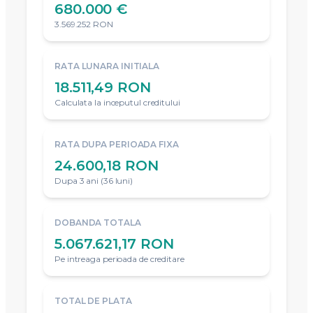
Avans (
120.000 €
)
Minim
15 %
si maxim 85% din valoarea locuintei
15 %
85 %
Rezumat credit
Se actualizeaza in timp real
SUMA CREDITATA
680.000 €
3.569.252 RON
RATA LUNARA INITIALA
18.511,49 RON
Calculata la inceputul creditului
RATA DUPA PERIOADA FIXA