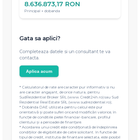
24.600,18 RON
Dupa 3 ani (36 luni)
DOBANDA TOTALA
5.067.621,17 RON
Pe intreaga perioada de creditare
TOTAL DE PLATA
8.636.873,17 RON
Principal + dobanda
Gata sa aplici?
Completeaza datele si un consultant te va
contacta.