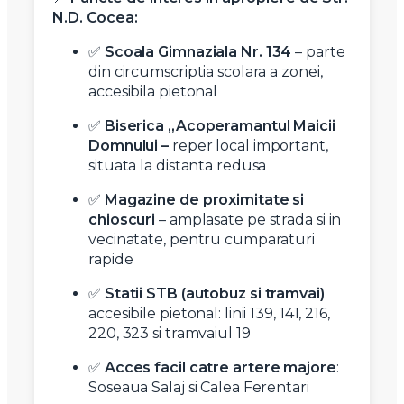
N.D. Cocea:
✅
Scoala Gimnaziala Nr. 134
– parte
din circumscriptia scolara a zonei,
accesibila pietonal
✅
Biserica „Acoperamantul Maicii
Domnului –
reper local important,
situata la distanta redusa
✅
Magazine de proximitate si
chioscuri
– amplasate pe strada si in
vecinatate, pentru cumparaturi
rapide
✅
Statii STB (autobuz si tramvai)
accesibile pietonal: linii 139, 141, 216,
220, 323 si tramvaiul 19
✅
Acces facil catre artere majore
:
Soseaua Salaj si Calea Ferentari