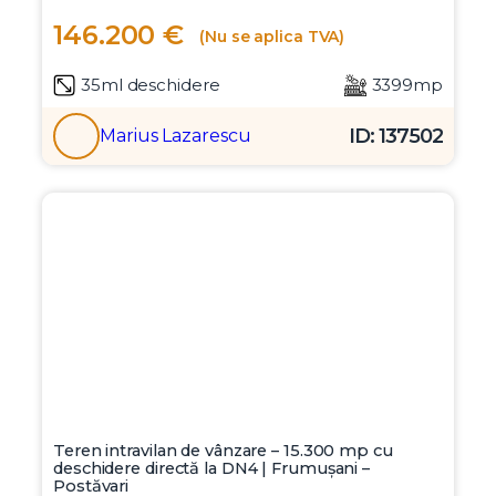
Teren intravilan 3.399 mp, ideal investitie sau
dezvoltare rezidentiala – Adunatii Copaceni
Giurgiu, Comuna Adunatii Copaceni, A0, DN5, DN4
146.200 €
(Nu se aplica TVA)
35ml deschidere
3399mp
ID: 137502
Marius Lazarescu