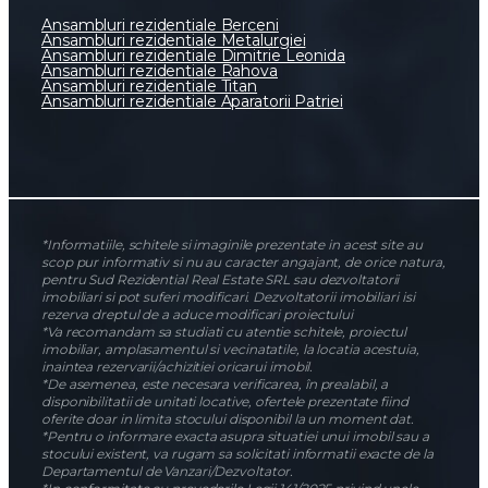
Catalog SudRezidential.ro
Catalog Case Modulare
Feedback
Imobiliare Bucuresti/Ilfov
Apartamente 1 camera de vanzare
Apartamente 2 camere de vanzare
Apartamente 3 camere de vanzare
Apartamente 4 camere de vanzare
Case/vile de vanzare
Case modulare
Proprietati Speciale / Investitii
Blog
Ansambluri rezidentiale
Ansambluri rezidentiale Berceni
Ansambluri rezidentiale Metalurgiei
Ansambluri rezidentiale Dimitrie Leonida
Ansambluri rezidentiale Rahova
Ansambluri rezidentiale Titan
Ansambluri rezidentiale Aparatorii Patriei
*Informatiile, schitele si imaginile prezentate in acest site au