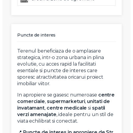
Puncte de interes
Terenul beneficiaza de o amplasare
strategica, intr-o zona urbana in plina
evolutie, cu acces rapid la facilitati
esentiale si puncte de interes care
sporesc atractivitatea oricarui proiect
imobiliar viitor.
In apropiere se gasesc numeroase
centre
comerciale
,
supermarketuri
,
unitati de
invatamant
,
centre medicale
si
spatii
verzi amenajate
, ideale pentru un stil de
viata echilibrat si conectat.
📍
Puncte de interes in apropiere de Str.