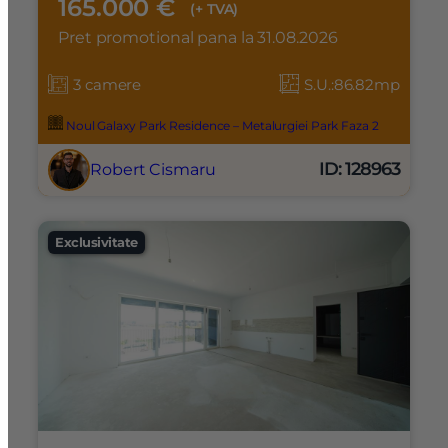
165.000 €
(+ TVA)
Pret promotional pana la 31.08.2026
3 camere
S.U.:86.82mp
Noul Galaxy Park Residence – Metalurgiei Park Faza 2
ID: 128963
Robert Cismaru
Exclusivitate