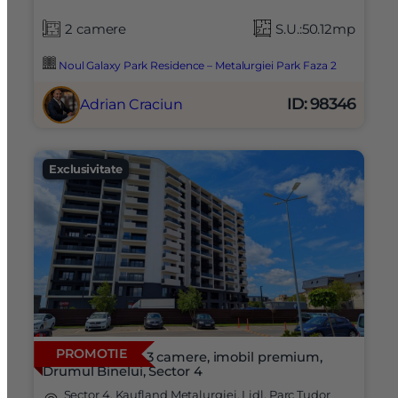
2 camere
S.U.:50.12mp
Noul Galaxy Park Residence – Metalurgiei Park Faza 2
ID: 98346
Adrian Craciun
Exclusivitate
PROMOTIE
Apartament cu 3 camere, imobil premium,
Drumul Binelui, Sector 4
Sector 4, Kaufland Metalurgiei, Lidl, Parc Tudor