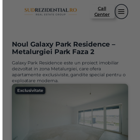
Sari
Call
la
Center
conținut
Noul Galaxy Park Residence –
Metalurgiei Park Faza 2
Galaxy Park Residence este un proiect imobiliar
dezvoltat in zona Metalurgiei, care ofera
apartamente exclusiviste, gandite special pentru o
exploatare moderna.
Exclusivitate