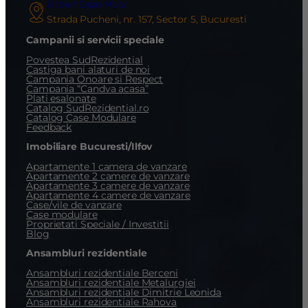
Urban Expo Hub
Strada Pucheni, nr. 157, Sector 5, Bucuresti
Campanii si servicii speciale
Povestea SudRezidential
Castiga bani alaturi de noi
Campania Onoare si Respect
Campania “Candva acasa”
Plati esalonate
Catalog SudRezidential.ro
Catalog Case Modulare
Feedback
Imobiliare Bucuresti/Ilfov
Apartamente 1 camera de vanzare
Apartamente 2 camere de vanzare
Apartamente 3 camere de vanzare
Apartamente 4 camere de vanzare
Case/vile de vanzare
Case modulare
Proprietati Speciale / Investitii
Blog
Ansambluri rezidentiale
Ansambluri rezidentiale Berceni
Ansambluri rezidentiale Metalurgiei
Ansambluri rezidentiale Dimitrie Leonida
Ansambluri rezidentiale Rahova