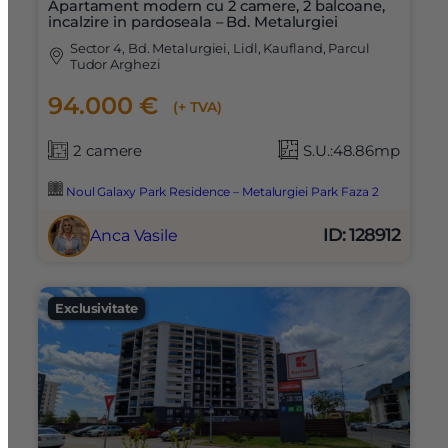
Apartament modern cu 2 camere, 2 balcoane,
incalzire in pardoseala – Bd. Metalurgiei
Sector 4, Bd. Metalurgiei, Lidl, Kaufland, Parcul
Tudor Arghezi
94.000 €
(+ TVA)
2 camere
S.U.:48.86mp
Noul Galaxy Park Residence – Metalurgiei Park Faza 2
ID: 128912
Anca Vasile
Exclusivitate