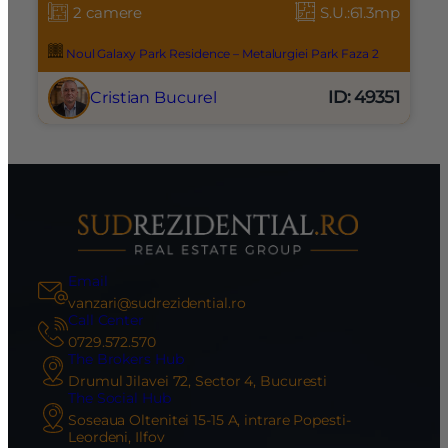
2 camere
S.U.:61.3mp
Noul Galaxy Park Residence – Metalurgiei Park Faza 2
ID: 49351
Cristian Bucurel
Email
vanzari@sudrezidential.ro
Call Center
0729.572.570
The Brokers Hub
Drumul Jilavei 72, Sector 4, Bucuresti
The Social Hub
Soseaua Oltenitei 15-15 A, intrare Popesti-
Leordeni, Ilfov