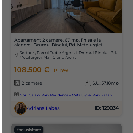
Apartament 2 camere, 67 mp, finisaje la
alegere- Drumul Binelui, Bd. Metalurgiei
Sector 4, Parcul Tudor Arghezi, Drumul Binelui, Bd.
Metalurgiei, Mall Grand Arena
108.500 €
(+ TVA)
2 camere
S.U.:57.18mp
Noul Galaxy Park Residence – Metalurgiei Park Faza 2
ID: 129034
Adriana Labes
Exclusivitate