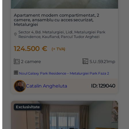
Apartament modern compartimentat, 2
camere, ansamblu cu acces securizat,
Metalurgiei
Sector 4, Bd. Metalurgiei, Lidl, Metalurgiei Park
Resindence, Kaufland, Parcul Tudor Arghezi
124.500 €
(+ TVA)
2 camere
S.U.:59.21mp
Noul Galaxy Park Residence – Metalurgiei Park Faza 2
ID: 129040
Catalin Angheluta
Exclusivitate