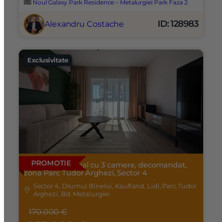
Noul Galaxy Park Residence – Metalurgiei Park Faza 2
ID: 128983
Alexandru Costache
Exclusivitate
PROMOTIE
Apartament ideal cu 3 camere, decomandat,
zona Parc Tudor Arghezi, Sector 4
Sector 4, Drumul Binelui, Kaufland, Lidl, Parc Tudor
Arghezi, Bd. Metalurgiei
170.000 €