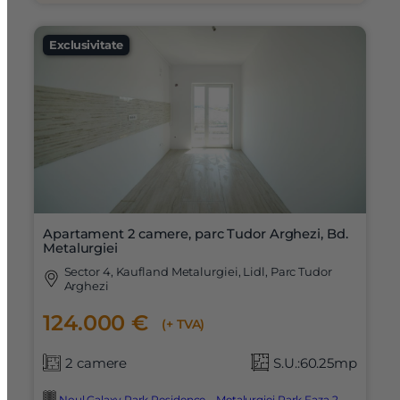
Exclusivitate
Apartament 2 camere, parc Tudor Arghezi, Bd.
Metalurgiei
Sector 4, Kaufland Metalurgiei, Lidl, Parc Tudor
Arghezi
124.000 €
(+ TVA)
2 camere
S.U.:60.25mp
Noul Galaxy Park Residence – Metalurgiei Park Faza 2