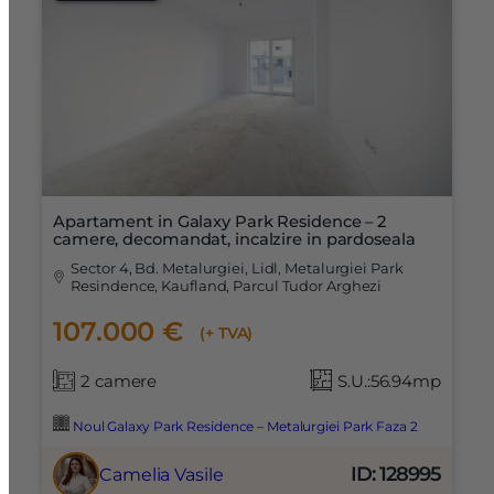
Apartament in Galaxy Park Residence – 2
camere, decomandat, incalzire in pardoseala
Sector 4, Bd. Metalurgiei, Lidl, Metalurgiei Park
Resindence, Kaufland, Parcul Tudor Arghezi
107.000 €
(+ TVA)
2 camere
S.U.:56.94mp
Noul Galaxy Park Residence – Metalurgiei Park Faza 2
ID: 128995
Camelia Vasile