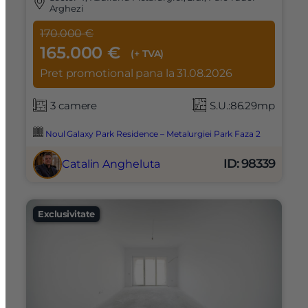
Arghezi
170.000 €
165.000 €
(+ TVA)
Pret promotional pana la 31.08.2026
3 camere
S.U.:86.29mp
Noul Galaxy Park Residence – Metalurgiei Park Faza 2
ID: 98339
Catalin Angheluta
Exclusivitate