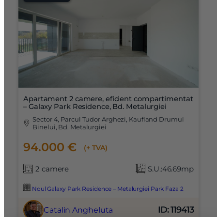
Apartament 2 camere, eficient compartimentat
– Galaxy Park Residence, Bd. Metalurgiei
Sector 4, Parcul Tudor Arghezi, Kaufland Drumul
Binelui, Bd. Metalurgiei
94.000 €
(+ TVA)
2 camere
S.U.:46.69mp
X
Noul Galaxy Park Residence – Metalurgiei Park Faza 2
Vreau sa fiu contactat
Nume
ID: 119413
Catalin Angheluta