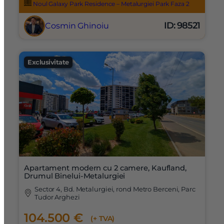
Noul Galaxy Park Residence – Metalurgiei Park Faza 2
ID: 98521
Cosmin Ghinoiu
Exclusivitate
Apartament modern cu 2 camere, Kaufland,
Drumul Binelui-Metalurgiei
Sector 4, Bd. Metalurgiei, rond Metro Berceni, Parc
Tudor Arghezi
104.500 €
(+ TVA)