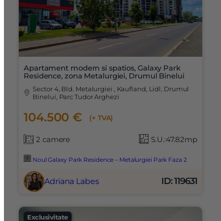
Apartament modern si spatios, Galaxy Park
Residence, zona Metalurgiei, Drumul Binelui
Sector 4, Bld. Metalurgiei , Kaufland, Lidl, Drumul
Binelui, Parc Tudor Arghezi
104.500 €
(+ TVA)
2 camere
S.U.:47.82mp
Noul Galaxy Park Residence – Metalurgiei Park Faza 2
ID: 119631
Adriana Labes
Exclusivitate