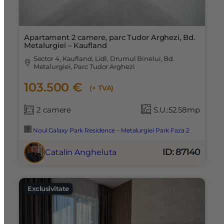
Apartament 2 camere, parc Tudor Arghezi, Bd.
Metalurgiei – Kaufland
Sector 4, Kaufland, Lidl, Drumul Binelui, Bd.
Metalurgiei, Parc Tudor Arghezi
103.500 €
(+ TVA)
2 camere
S.U.:52.58mp
Noul Galaxy Park Residence – Metalurgiei Park Faza 2
ID: 87140
Catalin Angheluta
Exclusivitate