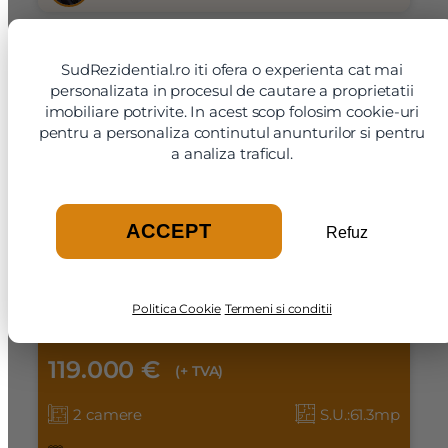
Telefon
Exclusivitate
SudRezidential.ro iti ofera o experienta cat mai
personalizata in procesul de cautare a proprietatii
imobiliare potrivite. In acest scop folosim cookie-uri
Email
pentru a personaliza continutul anunturilor si pentru
a analiza traficul.
Mesaj
ACCEPT
Refuz
Parc Tudor Arghezi, apartament cu 2 camere
decomandat, imobil premium
Politica Cookie
Termeni si conditii
Sector 4, Bd. Metalurgiei, rond Metro Berceni, Parc
Am citit si sunt de acord cu
termenii si conditiile
Tudor Arghezi, Galaxy Park Residence
SudRezidential.ro
Sunt de acord cu
prelucrarea datelor cu caracter personal
119.000 €
(+ TVA)
2 camere
S.U.:61.3mp