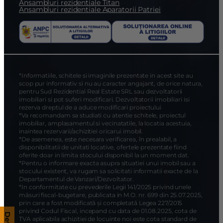
Ansambluri rezidentiale Titan
Ansambluri rezidentiale Aparatorii Patriei
*Informatiile, schitele si imaginile prezentate in acest site au
scop pur informativ si nu au caracter angajant, de orice natura,
pentru Sud Rezidential Real Estate SRL sau dezvoltatorii
imobiliari si pot suferi modificari. Dezvoltatorii imobiliari isi
rezerva dreptul de a aduce modificari proiectului
*Va recomandam sa studiati cu atentie schitele, proiectul
imobiliar, amplasamentul si vecinatatile, la locatia acestuia,
inaintea rezervarii/achizitiei oricarui imobil.
*De asemenea, este necesara verificarea, în prealabil, a
disponibilitatii de unitati locative, ofertele prezentate fiind
oferite doar in limita stocului disponibil la un moment dat.
*Pentru o informare exacta asupra situatiei unui imobil sau a
stocului existent, va rugam sa solicitati informatii exacte de la
Departamentul de Vanzari/Dezvoltator.
*In conformitate cu prevederile Legii 141/2025 privind unele
măsuri fiscal-bugetare, publicata in M.O. nr. 699 din 25.07.2025,
prin care a fost modificată și completată Legea 227/2015
privind Codul Fiscal, incepand cu data de 01.08.2025, cota de
TVA aplicabila achizitiei de locuinte noi este cota standard de