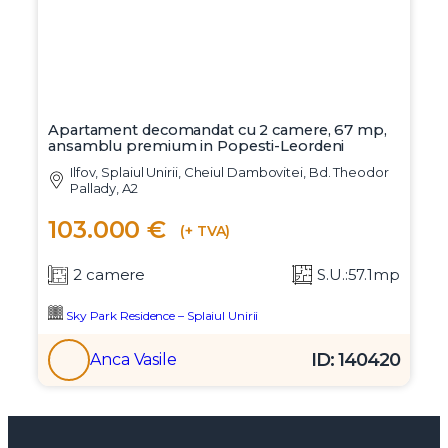
Apartament decomandat cu 2 camere, 67 mp,
ansamblu premium in Popesti-Leordeni
Ilfov, Splaiul Unirii, Cheiul Dambovitei, Bd. Theodor
Pallady, A2
103.000 €
(+ TVA)
2 camere
S.U.:57.1mp
Sky Park Residence – Splaiul Unirii
ID: 140420
Anca Vasile