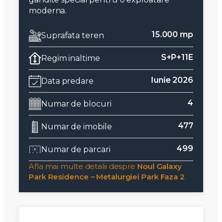
moderna.
15.000 mp
Suprafata teren
S+P+11E
Regim inaltime
Iunie 2026
Data predare
4
Numar de blocuri
477
Numar de imobile
499
Numar de parcari
Afla mai multe detalii despre
Noul Galaxy
Park Residence – Metalurgiei Park Faza 2