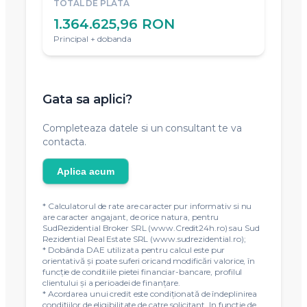
TOTAL DE PLATA
1.364.625,96 RON
Principal + dobanda
Gata sa aplici?
Completeaza datele si un consultant te va
contacta.
Aplica acum
* Calculatorul de rate are caracter pur informativ si nu
are caracter angajant, de orice natura, pentru
SudRezidential Broker SRL (www.Credit24h.ro) sau Sud
Rezidential Real Estate SRL (www.sudrezidential.ro);
* Dobânda DAE utilizata pentru calcul este pur
orientativă și poate suferi oricand modificări valorice, în
funcție de conditiile pietei financiar-bancare, profilul
clientului și a perioadei de finanțare.
* Acordarea unui credit este condiţionată de îndeplinirea
condiţiilor de eligibilitate de catre solicitant. In functie de