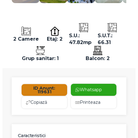
S.U.:
S.U.T.:
2 Camere
Etaj: 2
47.82mp
66.31
Grup sanitar: 1
Balcon: 2
ID Anunt:
Whatsapp
119631
Copiază
Printeaza
Caracteristici