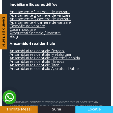
Imobiliare Bucuresti/Ilfov
Apartamente 1 camera de vanzare
Apartamente 2 camere de vanzare
Apartamente 3 camere de vanzare
Devino partener
Apartamente 4 camere de vanzare
Case/vile de vanzare
Case modulare
Proprietati Speciale / Investitii
Blog
Ansambluri rezidentiale
Ansambluri rezidentiale Berceni
Ansambluri rezidentiale Metalurgiei
Ansambluri rezidentiale Dimitrie Leonida
Ansambluri rezidentiale Rahova
Ansambluri rezidentiale Titan
Ansambluri rezidentiale Aparatorii Patriei
*Informatiile, schitele si imaginile prezentate in acest site au
scop pur informativ si nu au caracter angajant, de orice natura,
Trimite Mesaj
Suna
Locatie
pentru Sud Rezidential Real Estate SRL sau dezvoltatorii