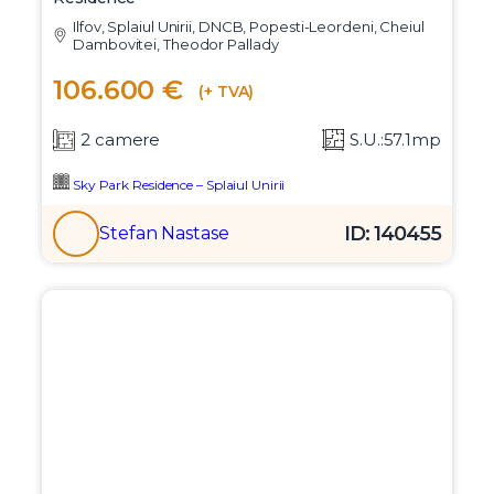
Ilfov, Splaiul Unirii, DNCB, Popesti-Leordeni, Cheiul
Dambovitei, Theodor Pallady
106.600 €
(+ TVA)
2 camere
S.U.:57.1mp
Sky Park Residence – Splaiul Unirii
ID: 140455
Stefan Nastase