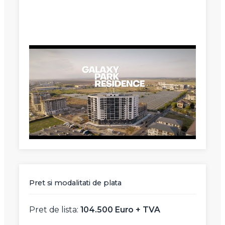
Mesaj
Am citit si sunt de acord cu
termenii si conditiile
SudRezidential.ro
Sunt de acord cu
prelucrarea datelor cu caracter personal
Pret si modalitati de plata
Pret de lista:
104.500 Euro + TVA