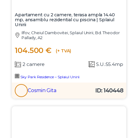
Apartament cu 2 camere, terasa ampla 14.40
mp, ansamblu rezidential cu piscina | Splaiul
Unirii
Ilfov, Cheiul Dambovitei, Splaiul Unirii, Bd. Theodor
Pallady, A2
104.500 €
(+ TVA)
2 camere
S.U.:55.4mp
Sky Park Residence – Splaiul Unirii
ID: 140448
Cosmin Gita