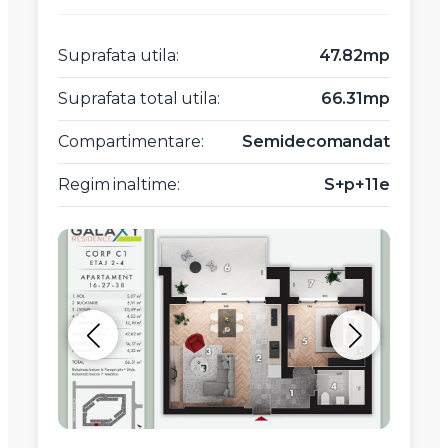
Suprafata utila:
47.82mp
Suprafata total utila:
66.31mp
Compartimentare:
Semidecomandat
Regim inaltime:
S+p+11e