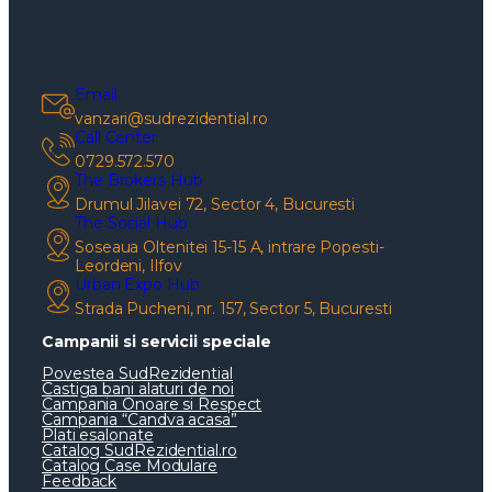
Email
vanzari@sudrezidential.ro
Call Center
0729.572.570
The Brokers Hub
Drumul Jilavei 72, Sector 4, Bucuresti
The Social Hub
Soseaua Oltenitei 15-15 A, intrare Popesti-
Leordeni, Ilfov
Urban Expo Hub
Strada Pucheni, nr. 157, Sector 5, Bucuresti
Campanii si servicii speciale
Povestea SudRezidential
Castiga bani alaturi de noi
Campania Onoare si Respect
Campania “Candva acasa”
Plati esalonate
Catalog SudRezidential.ro
Catalog Case Modulare
Feedback