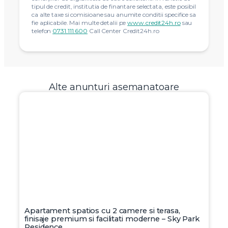
tipul de credit, institutia de finantare selectata, este posibil
ca alte taxe si comisioane sau anumite conditii specifice sa
fie aplicabile. Mai multe detalii pe
www.credit24h.ro
sau
telefon
0731.111.600
Call Center Credit24h.ro
Alte anunturi asemanatoare
Apartament spatios cu 2 camere si terasa,
finisaje premium si facilitati moderne – Sky Park
Residence