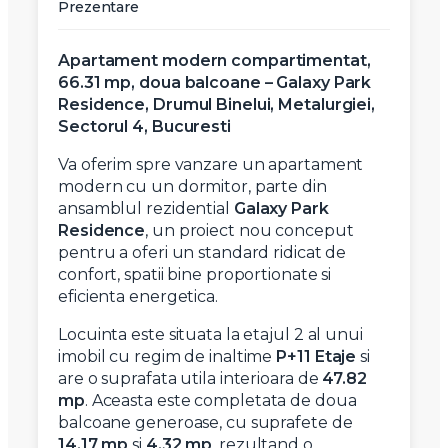
Prezentare
Apartament modern compartimentat,
66.31 mp, doua balcoane – Galaxy Park
Residence, Drumul Binelui, Metalurgiei,
Sectorul 4, Bucuresti
Va oferim spre vanzare un apartament
modern cu un dormitor, parte din
ansamblul rezidential
Galaxy Park
Residence
, un proiect nou conceput
pentru a oferi un standard ridicat de
confort, spatii bine proportionate si
eficienta energetica.
Locuinta este situata la etajul 2 al unui
imobil cu regim de inaltime
P+11 Etaje
si
are o suprafata utila interioara de
47.82
mp
. Aceasta este completata de doua
balcoane generoase, cu suprafete de
14.17 mp
si
4.32 mp
, rezultand o