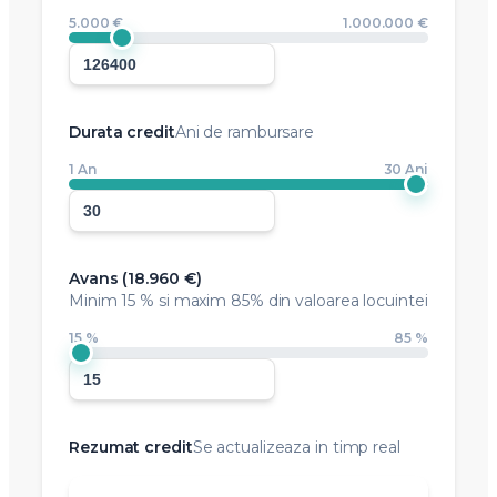
5.000 €
1.000.000 €
Durata credit
Ani de rambursare
1 An
30 Ani
Avans (
18.960 €
)
Minim
15 %
si maxim 85% din valoarea locuintei
15 %
85 %
Rezumat credit
Se actualizeaza in timp real