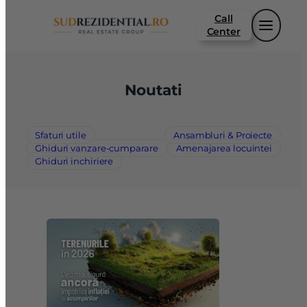
Sari
Call
la
Center
conținut
Noutati
Sfaturi utile
Ansambluri & Proiecte
Ghiduri vanzare-cumparare
Amenajarea locuintei
Ghiduri inchiriere