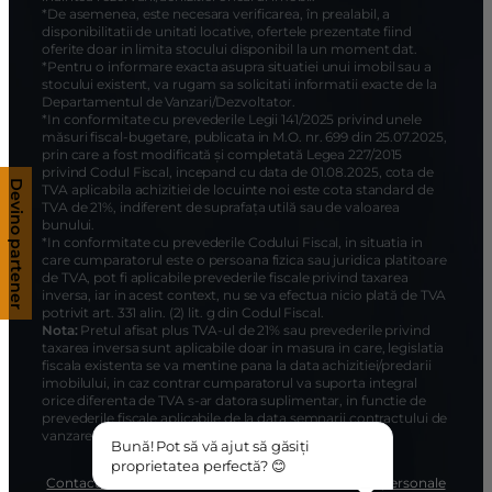
*De asemenea, este necesara verificarea, în prealabil, a
disponibilitatii de unitati locative, ofertele prezentate fiind
oferite doar in limita stocului disponibil la un moment dat.
*Pentru o informare exacta asupra situatiei unui imobil sau a
stocului existent, va rugam sa solicitati informatii exacte de la
Departamentul de Vanzari/Dezvoltator.
*In conformitate cu prevederile Legii 141/2025 privind unele
măsuri fiscal-bugetare, publicata in M.O. nr. 699 din 25.07.2025,
prin care a fost modificată și completată Legea 227/2015
privind Codul Fiscal, incepand cu data de 01.08.2025, cota de
Devino partener
TVA aplicabila achizitiei de locuinte noi este cota standard de
TVA de 21%, indiferent de suprafața utilă sau de valoarea
bunului.
*In conformitate cu prevederile Codului Fiscal, in situatia in
care cumparatorul este o persoana fizica sau juridica platitoare
de TVA, pot fi aplicabile prevederile fiscale privind taxarea
inversa, iar in acest context, nu se va efectua nicio plată de TVA
potrivit art. 331 alin. (2) lit. g din Codul Fiscal.
Nota:
Pretul afisat plus TVA-ul de 21% sau prevederile privind
taxarea inversa sunt aplicabile doar in masura in care, legislatia
fiscala existenta se va mentine pana la data achizitiei/predarii
imobilului, in caz contrar cumparatorul va suporta integral
orice diferenta de TVA s-ar datora suplimentar, in functie de
prevederile fiscale aplicabile de la data semnarii contractului de
vanzare – cumparare si a livrarii bunului.
Bună! Pot să vă ajut să găsiți
proprietatea perfectă? 😊
Contacteaza-ne
Termeni si conditii
Protectia datelor personale