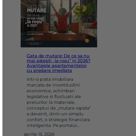
Gata de mutare: De ce sa nu
mai astepti „la rosu” in 2026?
Avantajele apartamentelor
cu predare imediata
Intr-o piata imobiliara
marcata de incertitudini
economice, schimbari
legislative si fluctuatii ale
preturilor la materiale,
conceptul de „mutare rapida”
a devenit, dintr-un simplu
confort, o strategie financiara
inteligenta. Pe portalul…
aprilie 15, 2026