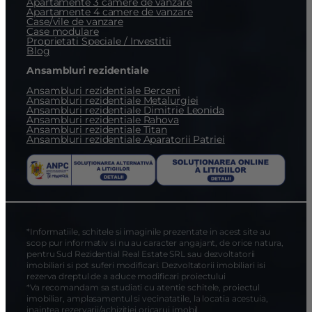
Apartamente 3 camere de vanzare
Apartamente 4 camere de vanzare
Case/vile de vanzare
Case modulare
Proprietati Speciale / Investitii
Blog
Ansambluri rezidentiale
Ansambluri rezidentiale Berceni
Ansambluri rezidentiale Metalurgiei
Ansambluri rezidentiale Dimitrie Leonida
Ansambluri rezidentiale Rahova
Ansambluri rezidentiale Titan
Ansambluri rezidentiale Aparatorii Patriei
*Informatiile, schitele si imaginile prezentate in acest site au
scop pur informativ si nu au caracter angajant, de orice natura,
pentru Sud Rezidential Real Estate SRL sau dezvoltatorii
imobiliari si pot suferi modificari. Dezvoltatorii imobiliari isi
rezerva dreptul de a aduce modificari proiectului
*Va recomandam sa studiati cu atentie schitele, proiectul
imobiliar, amplasamentul si vecinatatile, la locatia acestuia,
inaintea rezervarii/achizitiei oricarui imobil.