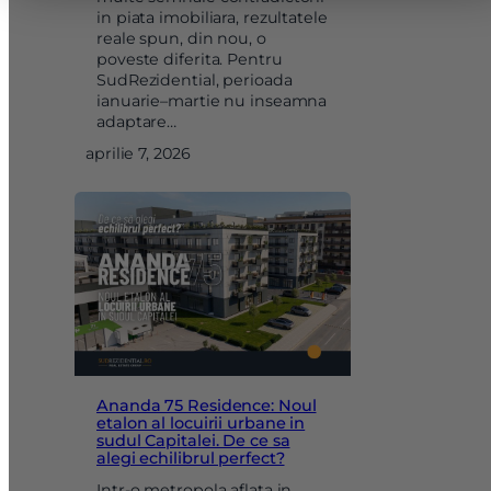
Sunt de acord cu
prelucrarea datelor cu caracter personal
in piata imobiliara, rezultatele
reale spun, din nou, o
poveste diferita. Pentru
SudRezidential, perioada
ianuarie–martie nu inseamna
adaptare…
aprilie 7, 2026
Ananda 75 Residence: Noul
etalon al locuirii urbane in
sudul Capitalei. De ce sa
alegi echilibrul perfect?
Intr-o metropola aflata in