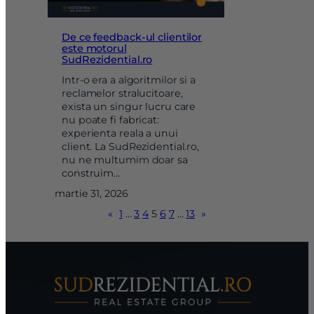
De ce feedback-ul clientilor
este motorul
SudRezidential.ro
Intr-o era a algoritmilor si a
reclamelor stralucitoare,
exista un singur lucru care
nu poate fi fabricat:
experienta reala a unui
client. La SudRezidential.ro,
nu ne multumim doar sa
construim…
martie 31, 2026
«
1
…
3
4
5
6
7
…
13
»