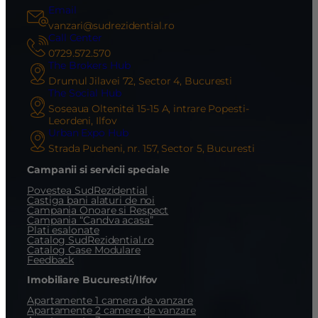
Email
vanzari@sudrezidential.ro
Call Center
0729.572.570
The Brokers Hub
Drumul Jilavei 72, Sector 4, Bucuresti
The Social Hub
Soseaua Oltenitei 15-15 A, intrare Popesti-
Leordeni, Ilfov
Urban Expo Hub
Strada Pucheni, nr. 157, Sector 5, Bucuresti
Campanii si servicii speciale
Povestea SudRezidential
Castiga bani alaturi de noi
Campania Onoare si Respect
Campania “Candva acasa”
Plati esalonate
Catalog SudRezidential.ro
Catalog Case Modulare
Feedback
Imobiliare Bucuresti/Ilfov
Apartamente 1 camera de vanzare
Apartamente 2 camere de vanzare