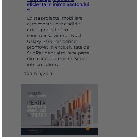
eficienta in inima Sectorului
4
Exista proiecte imobiliare
care construiesc cladiri si
exista proiecte care
construiesc viitorul. Noul
Galaxy Park Residence,
promovat in exclusivitate de
SudRezidential.ro, face parte
din a doua categorie. Situat
intr-una dintre…
aprilie 3, 2026