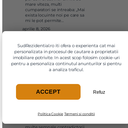
mare viteza, multi
X
cumparatori se intreaba: „Mai
Vreau sa fiu contactat
exista locuinte noi pe care sa
mi le pot permite…
Nume
aprilie 8, 2026
Telefon
SudRezidential.ro iti ofera o experienta cat mai
personalizata in procesul de cautare a proprietatii
imobiliare potrivite. In acest scop folosim cookie-uri
Email
pentru a personaliza continutul anunturilor si pentru
a analiza traficul.
Mesaj
ACCEPT
Refuz
SudRezidential incheie
primul trimestru din 2026 cu
peste 35,8 milioane €
tranzactionati
Politica Cookie
Termeni si conditii
Intr-un inceput de an marcat
Am citit si sunt de acord cu
termenii si conditiile
de prudenta, incertitudine si
SudRezidential.ro
multe semnale contradictorii