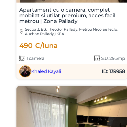
Mesaj
Apartament cu o camera, complet
mobilat si utilat premium, acces facil
metrou | Zona Pallady
Sector 3, Bd. Theodor Pallady, Metrou Nicolae Teclu,
Auchan Pallady, IKEA
490 €/luna
Am citi
Sunt d
1 camera
S.U.:29.5mp
ID: 139958
Khaled Kayali