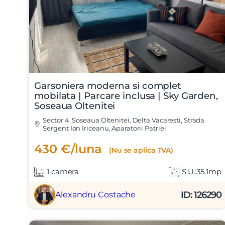
Garsoniera moderna si complet
mobilata | Parcare inclusa | Sky Garden,
Soseaua Oltenitei
Sector 4, Soseaua Oltenitei, Delta Vacaresti, Strada
Sergent Ion Iriceanu, Aparatorii Patriei
430 €/luna
(Nu se aplica TVA)
1 camera
S.U.:35.1mp
ID: 126290
Alexandru Costache