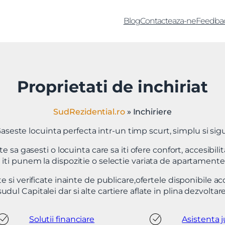
Blog
Contacteaza-ne
Feedba
Proprietati de inchiriat
SudRezidential.ro
»
Inchiriere
aseste locuinta perfecta intr-un timp scurt, simplu si sig
 sa gasesti o locuinta care sa iti ofere confort, accesibili
 iti punem la dispozitie o selectie variata de apartamente s
te si verificate inainte de publicare,ofertele disponibile 
sudul Capitalei dar si alte cartiere aflate in plina dezvoltare
Solutii financiare
Asistenta j