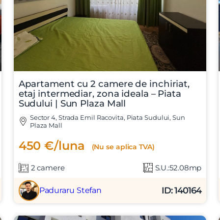
Apartament cu 2 camere de inchiriat,
etaj intermediar, zona ideala – Piata
Sudului | Sun Plaza Mall
Sector 4, Strada Emil Racovita, Piata Sudului, Sun
Plaza Mall
450 €/luna
(Nu se aplica TVA)
2 camere
S.U.:52.08mp
ID: 140164
Paduraru Stefan