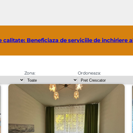
e calitate: Beneficiaza de serviciile de inchiriere 
Zona:
Ordoneaza: