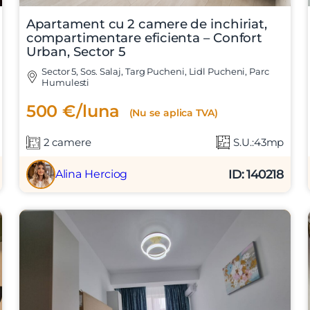
Apartament cu 2 camere de inchiriat,
compartimentare eficienta – Confort
Urban, Sector 5
Sector 5, Sos. Salaj, Targ Pucheni, Lidl Pucheni, Parc
Humulesti
500 €/luna
(Nu se aplica TVA)
t si sunt de acord cu
termenii si conditiile
SudRezidential.ro
e acord cu
prelucrarea datelor cu caracter personal
2 camere
S.U.:43mp
ID: 140218
Alina Herciog