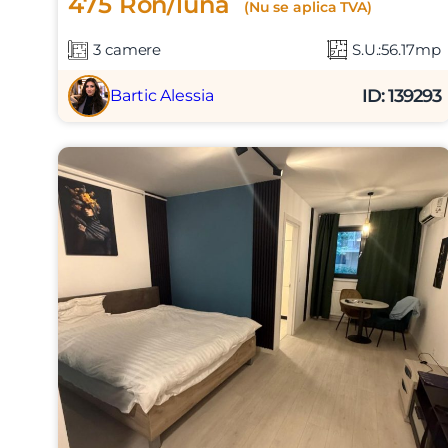
475 Ron/luna
(Nu se aplica TVA)
3 camere
S.U.:56.17mp
ID: 139293
Bartic Alessia
Nume
Telefon
Email