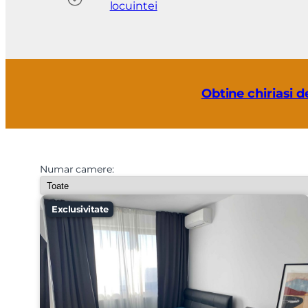
locuintei
Obtine chiriasi d
Numar camere:
Exclusivitate