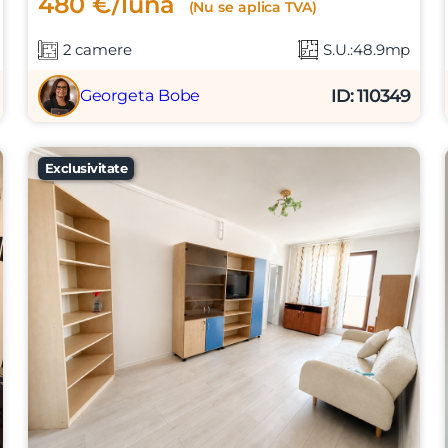
480 €/luna
(Nu se aplica TVA)
2 camere
S.U.:48.9mp
ID: 110349
Georgeta Bobe
Exclusivitate
Vreau sa fiu contactat