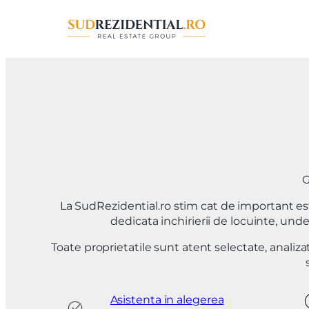
Sari
la
conținut
G
La SudRezidential.ro stim cat de important este
dedicata inchirierii de locuinte, unde
Toate proprietatile sunt atent selectate, analiza
Asistenta in alegerea