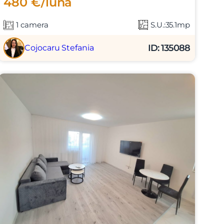
480 €/luna
1 camera
S.U.:35.1mp
ID: 135088
Cojocaru Stefania
X