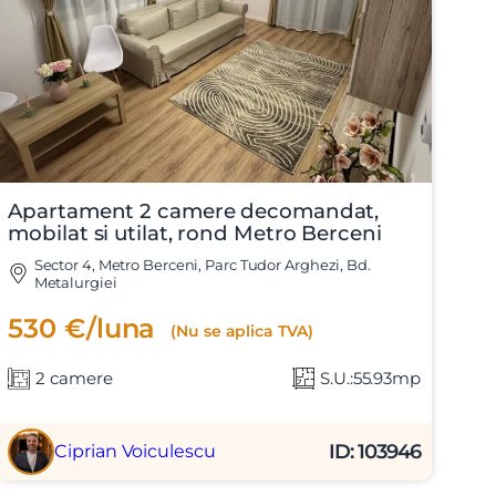
Apartament 2 camere decomandat,
mobilat si utilat, rond Metro Berceni
Sector 4, Metro Berceni, Parc Tudor Arghezi, Bd.
Metalurgiei
530 €/luna
(Nu se aplica TVA)
2 camere
S.U.:55.93mp
ID: 103946
Ciprian Voiculescu