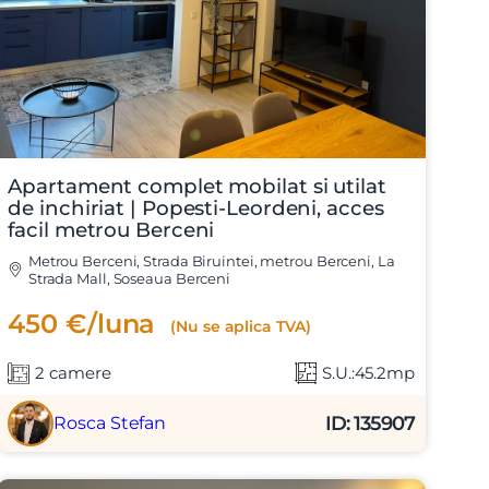
Apartament complet mobilat si utilat
de inchiriat | Popesti-Leordeni, acces
facil metrou Berceni
Metrou Berceni, Strada Biruintei, metrou Berceni, La
Strada Mall, Soseaua Berceni
450 €/luna
(Nu se aplica TVA)
2 camere
S.U.:45.2mp
ID: 135907
Rosca Stefan