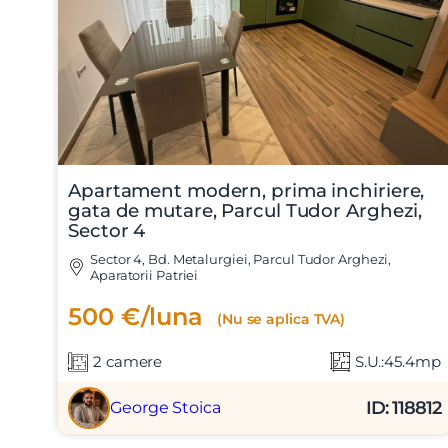
Apartament modern, prima inchiriere,
gata de mutare, Parcul Tudor Arghezi,
Sector 4
Sector 4, Bd. Metalurgiei, Parcul Tudor Arghezi,
Aparatorii Patriei
500 €/luna
(Nu se aplica TVA)
2 camere
S.U.:45.4mp
ID: 118812
George Stoica