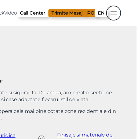
ck
Video
Call Center
Trimite Mesaj
RO
EN
ur
tate si siguranta. De aceea, am creat o sectiune
i case adaptate fiecarui stil de viata.
acopera cele mai bine cotate zone rezidentiale din
.
Finisaje si materiale de
uridica