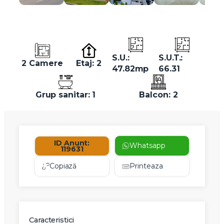
S.U.:
S.U.T.:
2 Camere
Etaj: 2
47.82mp
66.31
Grup sanitar: 1
Balcon: 2
ID Anunt:
Whatsapp
119631
Copiază
Printeaza
Caracteristici