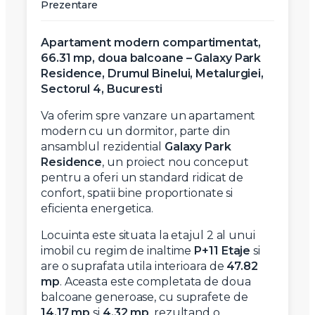
Prezentare
Apartament modern compartimentat,
66.31 mp, doua balcoane – Galaxy Park
Residence, Drumul Binelui, Metalurgiei,
Sectorul 4, Bucuresti
Va oferim spre vanzare un apartament
modern cu un dormitor, parte din
ansamblul rezidential
Galaxy Park
Residence
, un proiect nou conceput
pentru a oferi un standard ridicat de
confort, spatii bine proportionate si
eficienta energetica.
Locuinta este situata la etajul 2 al unui
imobil cu regim de inaltime
P+11 Etaje
si
are o suprafata utila interioara de
47.82
mp
. Aceasta este completata de doua
balcoane generoase, cu suprafete de
14.17 mp
si
4.32 mp
, rezultand o