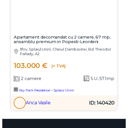
Apartament decomandat cu 2 camere, 67 mp,
ansamblu premium in Popesti-Leordeni
Ilfov, Splaiul Unirii, Cheiul Dambovitei, Bd. Theodor
Pallady, A2
103.000 €
(+ TVA)
2 camere
S.U.:57.1mp
Sky Park Residence – Splaiul Unirii
ID: 140420
Anca Vasile