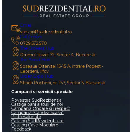
Email
vanzari@sudrezidential.ro
Call Center
0729.572.570
The Brokers Hub
Drumul Jilavei 72, Sector 4, Bucuresti
The Social Hub
Soseaua Oltenitei 15-15 A, intrare Popesti-
Leordeni, Ilfov
Urban Expo Hub
Strada Pucheni, nr. 157, Sector 5, Bucuresti
Campanii si servicii speciale
Povestea SudRezidential
Castiga bani alaturi de noi
Campania Onoare si Respect
Campania “Candva acasa”
Plati esalonate
Catalog SudRezidential.ro
Catalog Case Modulare
Feedback