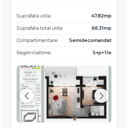
Suprafata utila:
47.82mp
Suprafata total utila:
66.31mp
Compartimentare:
Semidecomandat
Regim inaltime:
S+p+11e