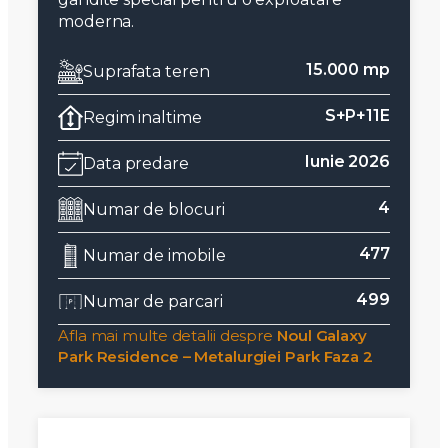
moderna.
15.000 mp
Suprafata teren
S+P+11E
Regim inaltime
Iunie 2026
Data predare
4
Numar de blocuri
477
Numar de imobile
499
Numar de parcari
Afla mai multe detalii despre
Noul Galaxy
Park Residence – Metalurgiei Park Faza 2