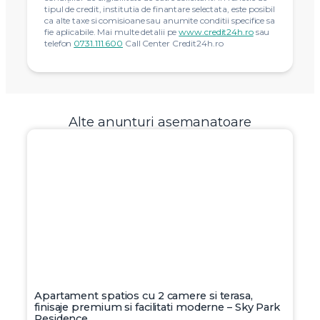
tipul de credit, institutia de finantare selectata, este posibil
ca alte taxe si comisioane sau anumite conditii specifice sa
fie aplicabile. Mai multe detalii pe
www.credit24h.ro
sau
telefon
0731.111.600
Call Center Credit24h.ro
Alte anunturi asemanatoare
Apartament spatios cu 2 camere si terasa,
finisaje premium si facilitati moderne – Sky Park
Residence