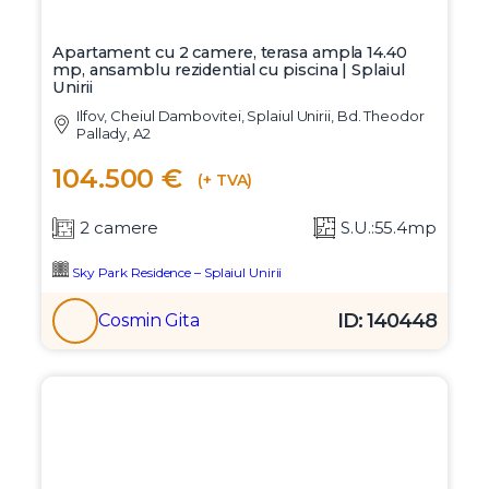
Apartament cu 2 camere, terasa ampla 14.40
mp, ansamblu rezidential cu piscina | Splaiul
Unirii
Ilfov, Cheiul Dambovitei, Splaiul Unirii, Bd. Theodor
Pallady, A2
104.500 €
(+ TVA)
2 camere
S.U.:55.4mp
Sky Park Residence – Splaiul Unirii
ID: 140448
Cosmin Gita