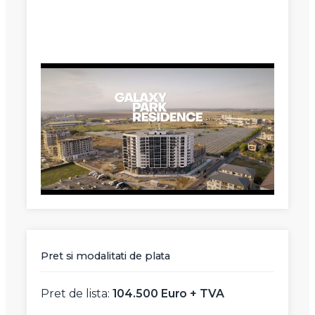
Mesaj
Am citit si sunt de acord cu
termenii si conditiile
SudRezidential.ro
Sunt de acord cu
prelucrarea datelor cu caracter personal
Pret si modalitati de plata
Pret de lista:
104.500 Euro + TVA