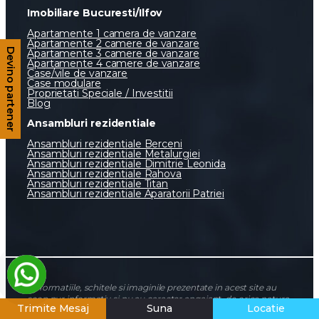
Imobiliare Bucuresti/Ilfov
Apartamente 1 camera de vanzare
Apartamente 2 camere de vanzare
Apartamente 3 camere de vanzare
Devino partener
Apartamente 4 camere de vanzare
Case/vile de vanzare
Case modulare
Proprietati Speciale / Investitii
Blog
Ansambluri rezidentiale
Ansambluri rezidentiale Berceni
Ansambluri rezidentiale Metalurgiei
Ansambluri rezidentiale Dimitrie Leonida
Ansambluri rezidentiale Rahova
Ansambluri rezidentiale Titan
Ansambluri rezidentiale Aparatorii Patriei
*Informatiile, schitele si imaginile prezentate in acest site au
scop pur informativ si nu au caracter angajant, de orice natura,
Trimite Mesaj
Suna
Locatie
pentru Sud Rezidential Real Estate SRL sau dezvoltatorii