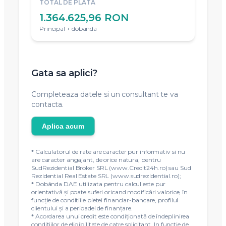
TOTAL DE PLATA
1.364.625,96 RON
Principal + dobanda
Gata sa aplici?
Completeaza datele si un consultant te va
contacta.
Aplica acum
* Calculatorul de rate are caracter pur informativ si nu
are caracter angajant, de orice natura, pentru
SudRezidential Broker SRL (www.Credit24h.ro) sau Sud
Rezidential Real Estate SRL (www.sudrezidential.ro);
* Dobânda DAE utilizata pentru calcul este pur
orientativă și poate suferi oricand modificări valorice, în
funcție de conditiile pietei financiar-bancare, profilul
clientului și a perioadei de finanțare.
* Acordarea unui credit este condiţionată de îndeplinirea
condiţiilor de eligibilitate de catre solicitant. In functie de