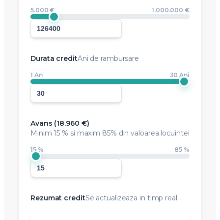
5.000 €
1.000.000 €
Durata credit
Ani de rambursare
1 An
30 Ani
Avans (
18.960 €
)
Minim
15 %
si maxim 85% din valoarea locuintei
15 %
85 %
Rezumat credit
Se actualizeaza in timp real