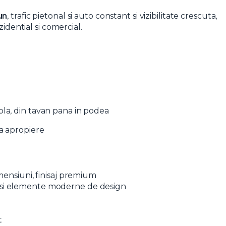
un
, trafic pietonal si auto constant si vizibilitate crescuta,
zidential si comercial.
pla, din tavan pana in podea
ta apropiere
mensiuni, finisaj premium
lia si elemente moderne de design
t