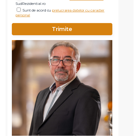
SudRezidential.ro
Sunt de acord cu
prelucrarea datelor cu caracter
personal
X