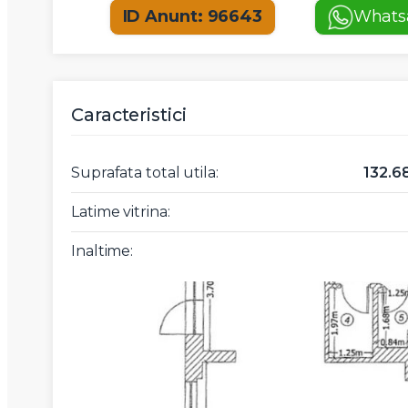
ID Anunt: 96643
Whats
Caracteristici
Suprafata total utila:
132.
Latime vitrina:
Inaltime: