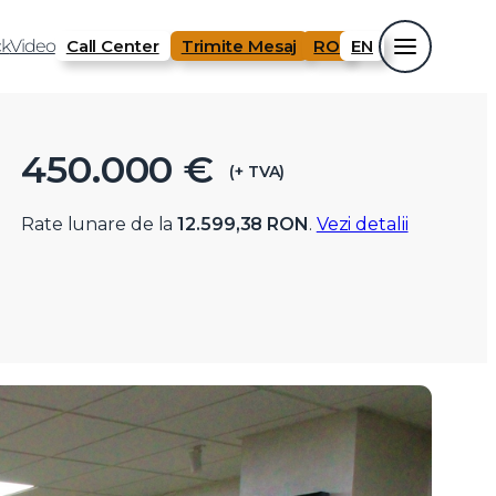
k
Video
Call Center
Trimite Mesaj
RO
EN
450.000 €
(+ TVA)
Rate lunare de la
12.599,38 RON
.
Vezi detalii