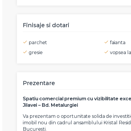
Mesaj
Finisaje si dotari
parchet
faianta
Am citi
gresie
vopsea la
Sunt d
Prezentare
Spatiu comercial premium cu vizibilitate excel
Jilavei – Bd. Metalurgiei
Va prezentam o oportunitate solida de investiti
imobil nou din cadrul ansamblului Kristal Resid
Bucuresti.