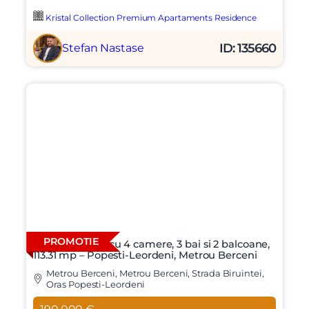
Kristal Collection Premium Apartaments Residence
ID: 135660
Stefan Nastase
PROMOTIE
Locuinta noua cu 4 camere, 3 bai si 2 balcoane,
113.31 mp – Popesti-Leordeni, Metrou Berceni
Metrou Berceni, Metrou Berceni, Strada Biruintei,
Oras Popesti-Leordeni