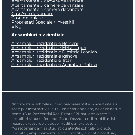
Apartamente 2 camere de vanzare
Apartamente 3 camere de vanzare
Apartamente 4 camere de vanzare
Case/vile de vanzare
Case modulare
Proprietati Speciale / Investitii
Blog
Ansambluri rezidentiale
Ansambluri rezidentiale Berceni
Ansambluri rezidentiale Metalurgiei
Ansambluri rezidentiale Dimitrie Leonida
Ansambluri rezidentiale Rahova
Ansambluri rezidentiale Titan
Ansambluri rezidentiale Aparatorii Patriei
*Informatiile, schitele si imaginile prezentate in acest site au
scop pur informativ si nu au caracter angajant, de orice natura,
pentru Sud Rezidential Real Estate SRL sau dezvoltatorii
imobiliari si pot suferi modificari. Dezvoltatorii imobiliari isi
rezerva dreptul de a aduce modificari proiectului
*Va recomandam sa studiati cu atentie schitele, proiectul
imobiliar, amplasamentul si vecinatatile, la locatia acestuia,