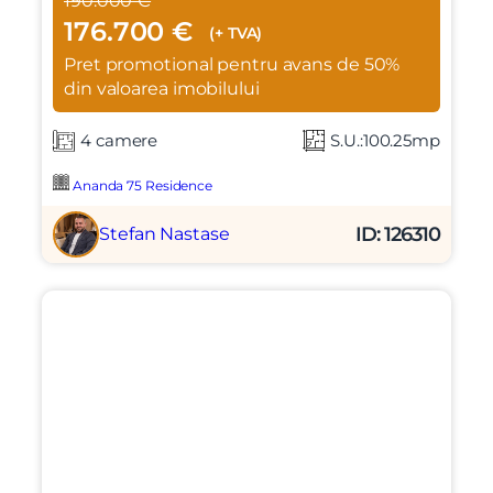
190.000 €
176.700 €
(+ TVA)
Pret promotional pentru avans de 50%
din valoarea imobilului
4 camere
S.U.:100.25mp
Ananda 75 Residence
ID: 126310
Stefan Nastase