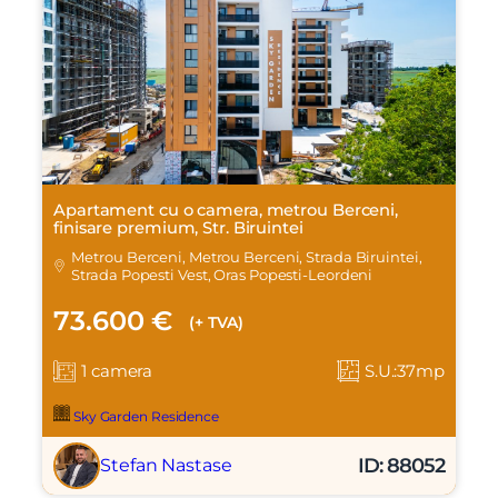
Apartament cu o camera, metrou Berceni,
finisare premium, Str. Biruintei
Metrou Berceni, Metrou Berceni, Strada Biruintei,
Strada Popesti Vest, Oras Popesti-Leordeni
73.600 €
(+ TVA)
1 camera
S.U.:37mp
Sky Garden Residence
ID: 88052
Stefan Nastase