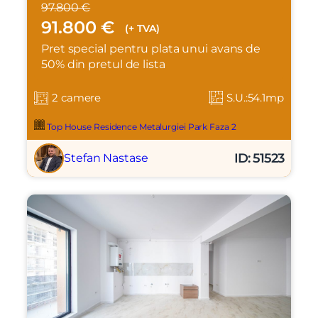
97.800 €
91.800 €
(+ TVA)
Pret special pentru plata unui avans de
50% din pretul de lista
2 camere
S.U.:54.1mp
Top House Residence Metalurgiei Park Faza 2
ID: 51523
Stefan Nastase