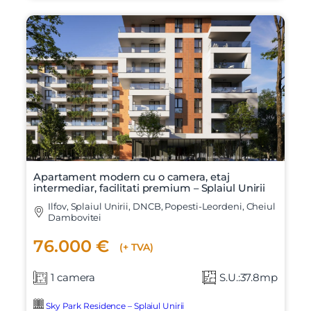
Apartament modern cu o camera, etaj
intermediar, facilitati premium – Splaiul Unirii
Ilfov, Splaiul Unirii, DNCB, Popesti-Leordeni, Cheiul
Dambovitei
76.000 €
(+ TVA)
1 camera
S.U.:37.8mp
Sky Park Residence – Splaiul Unirii