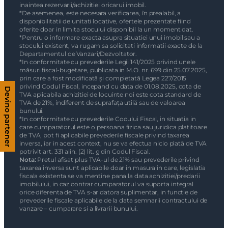
inaintea rezervarii/achizitiei oricarui imobil.
*De asemenea, este necesara verificarea, în prealabil, a
disponibilitatii de unitati locative, ofertele prezentate fiind
oferite doar in limita stocului disponibil la un moment dat.
*Pentru o informare exacta asupra situatiei unui imobil sau a
stocului existent, va rugam sa solicitati informatii exacte de la
Departamentul de Vanzari/Dezvoltator.
*In conformitate cu prevederile Legii 141/2025 privind unele
măsuri fiscal-bugetare, publicata in M.O. nr. 699 din 25.07.2025,
prin care a fost modificată și completată Legea 227/2015
privind Codul Fiscal, incepand cu data de 01.08.2025, cota de
Devino partener
TVA aplicabila achizitiei de locuinte noi este cota standard de
TVA de 21%, indiferent de suprafața utilă sau de valoarea
bunului.
*In conformitate cu prevederile Codului Fiscal, in situatia in
care cumparatorul este o persoana fizica sau juridica platitoare
de TVA, pot fi aplicabile prevederile fiscale privind taxarea
inversa, iar in acest context, nu se va efectua nicio plată de TVA
potrivit art. 331 alin. (2) lit. g din Codul Fiscal.
Nota:
Pretul afisat plus TVA-ul de 21% sau prevederile privind
taxarea inversa sunt aplicabile doar in masura in care, legislatia
fiscala existenta se va mentine pana la data achizitiei/predarii
imobilului, in caz contrar cumparatorul va suporta integral
orice diferenta de TVA s-ar datora suplimentar, in functie de
prevederile fiscale aplicabile de la data semnarii contractului de
vanzare – cumparare si a livrarii bunului.