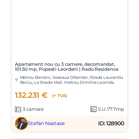
X
Vreau sa fiu contactat
Nume
Telefon
Apartament nou cu 3 camere, decomandat,
Email
101.50 mp, Popesti-Leordeni | Rado Residence
Metrou Berceni, Soseaua Oltenitei, Strada Laurentiu
Raiciu, La Strada Mall, metrou Dimitrie Leonida
Mesaj
132.231 €
(+ TVA)
3 camere
S.U.:77.7mp
ID: 128900
Stefan Nastase
Am citit si sunt de acord cu
termenii si conditiile
SudRezidential.ro