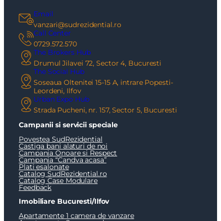
Email
vanzari@sudrezidential.ro
Call Center
0729.572.570
The Brokers Hub
Drumul Jilavei 72, Sector 4, Bucuresti
The Social Hub
Soseaua Oltenitei 15-15 A, intrare Popesti-
Leordeni, Ilfov
Urban Expo Hub
Strada Pucheni, nr. 157, Sector 5, Bucuresti
Campanii si servicii speciale
Povestea SudRezidential
Castiga bani alaturi de noi
Campania Onoare si Respect
Campania “Candva acasa”
Plati esalonate
Catalog SudRezidential.ro
Catalog Case Modulare
Feedback
Imobiliare Bucuresti/Ilfov
Apartamente 1 camera de vanzare