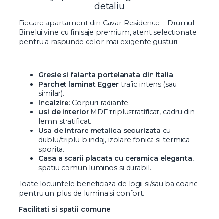
detaliu
Fiecare apartament din Cavar Residence – Drumul
Binelui vine cu finisaje premium, atent selectionate
pentru a raspunde celor mai exigente gusturi:
Gresie si faianta portelanata din Italia
.
Parchet laminat Egger
trafic intens (sau
similar).
Incalzire:
Corpuri radiante.
Usi de interior
MDF triplustratificat, cadru din
lemn stratificat.
Usa de intrare metalica securizata
cu
dublu/triplu blindaj, izolare fonica si termica
sporita.
Casa a scarii placata cu ceramica eleganta
,
spatiu comun luminos si durabil.
Toate locuintele beneficiaza de logii si/sau balcoane
pentru un plus de lumina si confort.
Facilitati si spatii comune