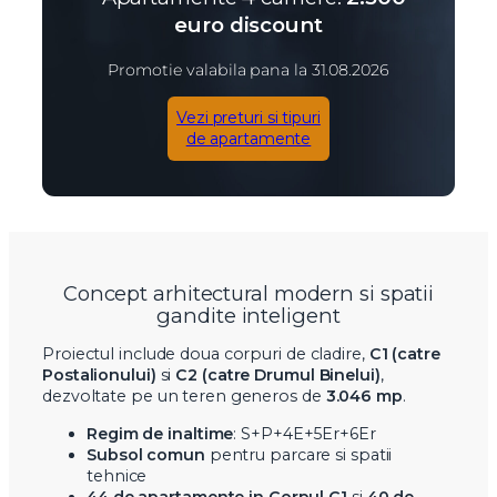
euro discount
Promotie valabila pana la 31.08.2026
Vezi preturi si tipuri
de apartamente
Concept arhitectural modern si spatii
gandite inteligent
Proiectul include doua corpuri de cladire,
C1 (catre
Postalionului)
si
C2 (catre Drumul Binelui)
,
dezvoltate pe un teren generos de
3.046 mp
.
Regim de inaltime
: S+P+4E+5Er+6Er
Subsol comun
pentru parcare si spatii
tehnice
44 de apartamente in Corpul C1
si
40 de