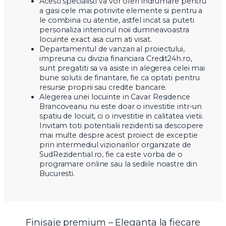
Acesti specialisti va vor oferi indrumare pentru
a gasi cele mai potrivite elemente si pentru a
le combina cu atentie, astfel incat sa puteti
personaliza interiorul noii dumneavoastra
locuinte exact asa cum ati visat.
Departamentul de vanzari al proiectului,
impreuna cu divizia financiara Credit24h.ro,
sunt pregatiti sa va asiste in alegerea celei mai
bune solutii de finantare, fie ca optati pentru
resurse proprii sau credite bancare.
Alegerea unei locuinte in Cavar Residence
Brancoveanu nu este doar o investitie intr-un
spatiu de locuit, ci o investitie in calitatea vietii.
Invitam toti potentialii rezidenti sa descopere
mai multe despre acest proiect de exceptie
prin intermediul vizionarilor organizate de
SudRezidential.ro, fie ca este vorba de o
programare online sau la sediile noastre din
Bucuresti.
Finisaje premium – Eleganta la fiecare