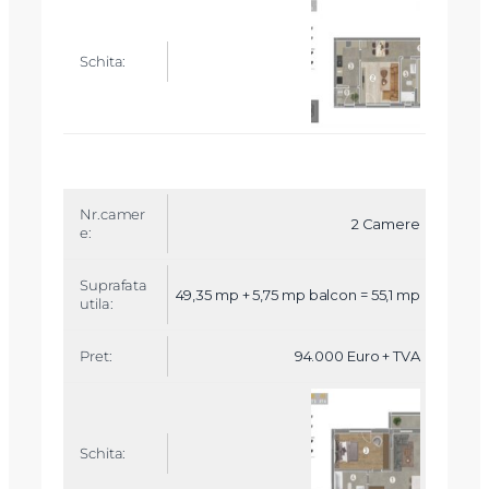
r
e
t
S
c
h
it
a
2 Camere
49,35 mp + 5,75 mp balcon = 55,1 mp
94.000 Euro + TVA