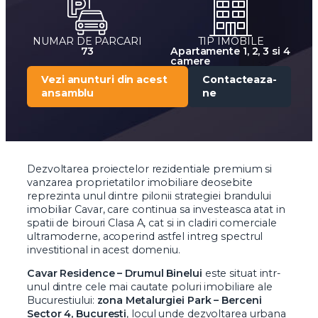
NUMAR DE PARCARI
TIP IMOBILE
73
Apartamente 1, 2, 3 si 4
camere
Vezi anunturi din acest
Contacteaza-
ansamblu
ne
Dezvoltarea proiectelor rezidentiale premium si
vanzarea proprietatilor imobiliare deosebite
reprezinta unul dintre pilonii strategiei brandului
imobiliar Cavar, care continua sa investeasca atat in
spatii de birouri Clasa A, cat si in cladiri comerciale
ultramoderne, acoperind astfel intreg spectrul
investitional in acest domeniu.
Cavar Residence – Drumul Binelui
este situat intr-
unul dintre cele mai cautate poluri imobiliare ale
Bucurestiului:
zona Metalurgiei Park – Berceni
Sector 4, Bucuresti
, locul unde dezvoltarea urbana