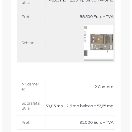
e
r
e
88.500 Euro + TVA
S
u
p
r
a
f
a
t
a
u
ti
l
a
2 Camere
+
b
a
l
50,05 mp + 2,6 mp balcon = 52,65 mp
c
o
n
95.000 Euro + TVA
P