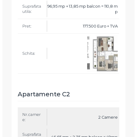
96,95 mp + 13,85 mp balcon = 110,8 m
p
177.500 Euro + TVA
Apartamente C2
N
r.
2 Camere
c
a
m
46,65 mp + 2,35 mp balcon = 49mp