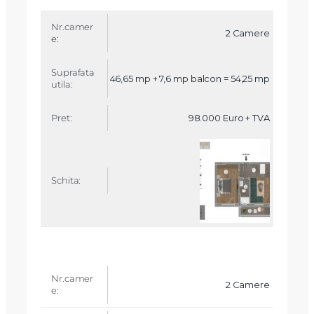
Mesaj
2 Camere
46,65 mp + 7,6 mp balcon = 54,25 mp
Am citit si sunt de acord cu
termenii si conditiile
SudRezidential.ro
98.000 Euro + TVA
Sunt de acord cu
prelucrarea datelor cu caracter personal
2 Camere