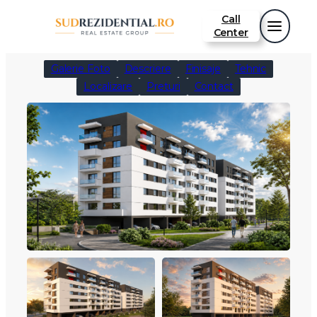
Sari
Call
la
Center
conținut
Galerie Foto
Descriere
Finisaje
Tehnic
Localizare
Preturi
Contact