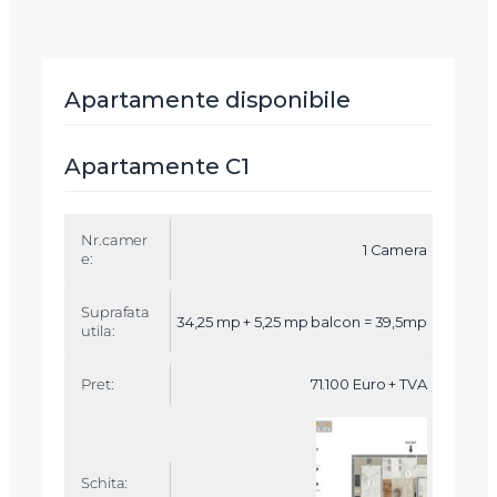
Apartamente disponibile
Apartamente C1
N
r.
1 Camera
c
a
m
34,25 mp + 5,25 mp balcon = 39,5mp
e
r
e
71.100 Euro + TVA
S
u
p
r
a