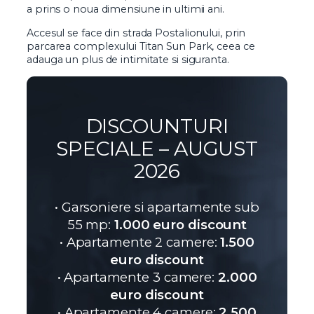
a prins o noua dimensiune in ultimii ani.
Accesul se face din strada Postalionului, prin
parcarea complexului Titan Sun Park, ceea ce
adauga un plus de intimitate si siguranta.
DISCOUNTURI
SPECIALE – AUGUST
2026
•⁠ ⁠Garsoniere si apartamente sub
55 mp:
1.000 euro discount
•⁠ ⁠Apartamente 2 camere:
1.500
euro discount
•⁠ ⁠Apartamente 3 camere:
2.000
euro discount
•⁠ ⁠Apartamente 4 camere:
2.500