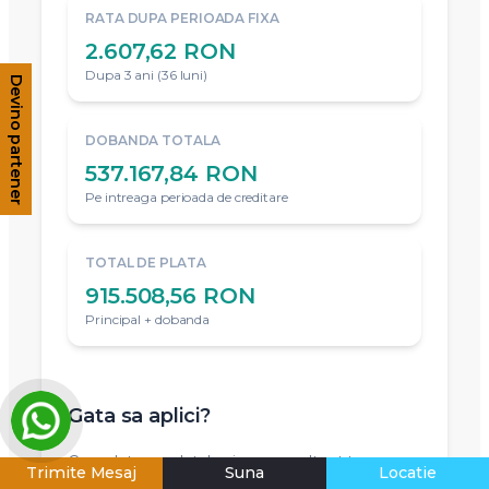
RATA DUPA PERIOADA FIXA
2.607,62 RON
Dupa 3 ani (36 luni)
Devino partener
DOBANDA TOTALA
537.167,84 RON
Pe intreaga perioada de creditare
TOTAL DE PLATA
915.508,56 RON
Principal + dobanda
Gata sa aplici?
Completeaza datele si un consultant te va
Trimite Mesaj
Suna
Locatie
contacta.