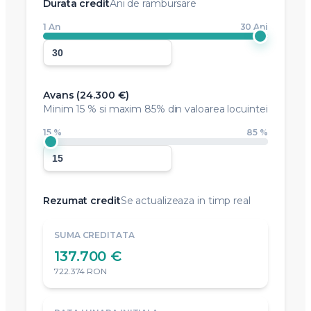
Durata credit
Ani de rambursare
1 An
30 Ani
Avans (
24.300 €
)
Minim
15 %
si maxim 85% din valoarea locuintei
15 %
85 %
Rezumat credit
Se actualizeaza in timp real
SUMA CREDITATA
137.700 €
722.374 RON