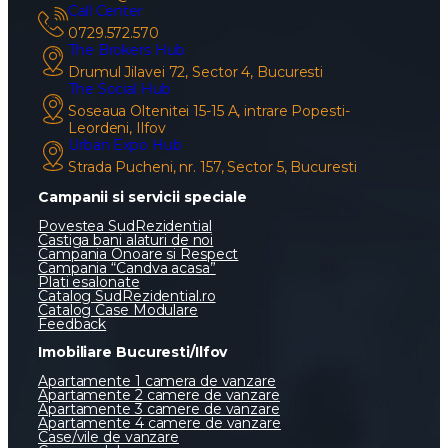
Call Center
0729.572.570
The Brokers Hub
Drumul Jilavei 72, Sector 4, Bucuresti
The Social Hub
Soseaua Oltenitei 15-15 A, intrare Popesti-
Leordeni, Ilfov
Urban Expo Hub
Strada Pucheni, nr. 157, Sector 5, Bucuresti
Campanii si servicii speciale
Povestea SudRezidential
Castiga bani alaturi de noi
Campania Onoare si Respect
Campania “Candva acasa”
Plati esalonate
Catalog SudRezidential.ro
Catalog Case Modulare
Feedback
Imobiliare Bucuresti/Ilfov
Apartamente 1 camera de vanzare
Apartamente 2 camere de vanzare
Apartamente 3 camere de vanzare
Apartamente 4 camere de vanzare
Case/vile de vanzare