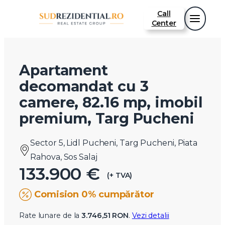
Call
Center
Apartament
decomandat cu 3
camere, 82.16 mp, imobil
premium, Targ Pucheni
Sector 5, Lidl Pucheni, Targ Pucheni, Piata
Rahova, Sos Salaj
133.900 €
(+ TVA)
Comision 0% cumpărător
Rate lunare de la
3.746,51 RON
.
Vezi detalii