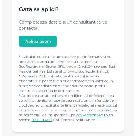
Gata sa aplici?
Completeaza datele si un consultant te va
contacta.
Aplica acum
* Calculatorul de rate are caracter pur informativ si nu
are caracter angajant, de orice natura, pentru
SudRezidential Broker SRL (www.Credit24h.ro) sau Sud
Rezidential Real Estate SRL (www.sudrezidential.ro);
* Dobânda DAE utilizata pentru calcul este pur
orientativă și poate suferi oricand modificări valorice, în
funcție de conditiile pietei financiar-bancare, profilul
clientului și a perioadei de finanțare.
* Acordarea unui credit este condiţionată de îndeplinirea
condiţiilor de eligibilitate de catre solicitant. In functie de
tipul de credit, institutia de finantare selectata, este posibil
ca alte taxe si comisioane sau anumite conditii specifice sa
fie aplicabile. Mai multe detalii pe
www.credit24h.ro
sau
telefon
0731.111.600
Call Center Credit24h.ro