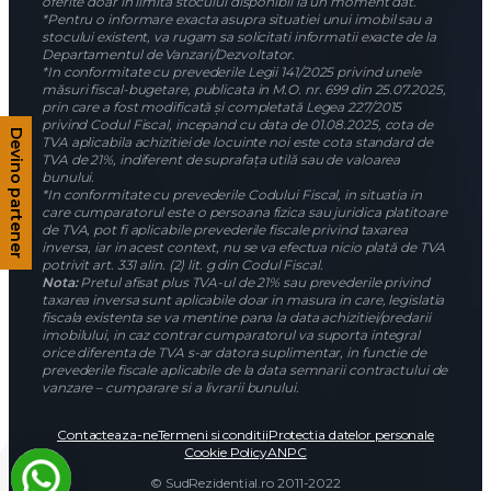
oferite doar in limita stocului disponibil la un moment dat.
*Pentru o informare exacta asupra situatiei unui imobil sau a
stocului existent, va rugam sa solicitati informatii exacte de la
Departamentul de Vanzari/Dezvoltator.
*In conformitate cu prevederile Legii 141/2025 privind unele
măsuri fiscal-bugetare, publicata in M.O. nr. 699 din 25.07.2025,
prin care a fost modificată și completată Legea 227/2015
privind Codul Fiscal, incepand cu data de 01.08.2025, cota de
Devino partener
TVA aplicabila achizitiei de locuinte noi este cota standard de
TVA de 21%, indiferent de suprafața utilă sau de valoarea
bunului.
*In conformitate cu prevederile Codului Fiscal, in situatia in
care cumparatorul este o persoana fizica sau juridica platitoare
de TVA, pot fi aplicabile prevederile fiscale privind taxarea
inversa, iar in acest context, nu se va efectua nicio plată de TVA
potrivit art. 331 alin. (2) lit. g din Codul Fiscal.
Nota:
Pretul afisat plus TVA-ul de 21% sau prevederile privind
taxarea inversa sunt aplicabile doar in masura in care, legislatia
fiscala existenta se va mentine pana la data achizitiei/predarii
imobilului, in caz contrar cumparatorul va suporta integral
orice diferenta de TVA s-ar datora suplimentar, in functie de
prevederile fiscale aplicabile de la data semnarii contractului de
vanzare – cumparare si a livrarii bunului.
Contacteaza-ne
Termeni si conditii
Protectia datelor personale
Cookie Policy
ANPC
© SudRezidential.ro 2011-2022