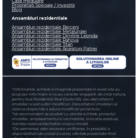
Case modulare
Proprietati Speciale / Investitii
Blog
Ansambluri rezidentiale
Ansambluri rezidentiale Berceni
Ansambluri rezidentiale Metalurgiei
Ansambluri rezidentiale Dimitrie Leonida
Ansambluri rezidentiale Rahova
Ansambluri rezidentiale Titan
Ansambluri rezidentiale Aparatorii Patriei
*Informatiile, schitele si imaginile prezentate in acest site au
scop pur informativ si nu au caracter angajant, de orice natura,
pentru Sud Rezidential Real Estate SRL sau dezvoltatorii
imobiliari si pot suferi modificari. Dezvoltatorii imobiliari isi
rezerva dreptul de a aduce modificari proiectului
*Va recomandam sa studiati cu atentie schitele, proiectul
imobiliar, amplasamentul si vecinatatile, la locatia acestuia,
inaintea rezervarii/achizitiei oricarui imobil.
*De asemenea, este necesara verificarea, în prealabil, a
disponibilitatii de unitati locative, ofertele prezentate fiind