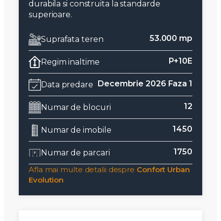
durabila si construita la standarde
superioare.
53.000 mp
Suprafata teren
P+10E
Regim inaltime
Decembrie 2026 Faza 1
Data predare
12
Numar de blocuri
1450
Numar de imobile
1750
Numar de parcari
Afla mai multe detalii despre
Confort Urban
Evolution