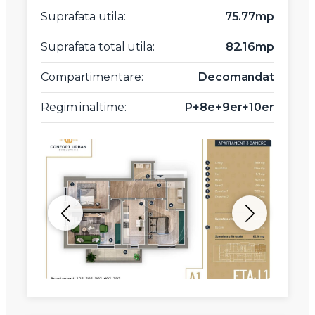
Suprafata utila:
75.77mp
Suprafata total utila:
82.16mp
Compartimentare:
Decomandat
Regim inaltime:
P+8e+9er+10er