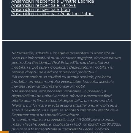
Ansambluri rezidentiale Dimitrie Leonida
Ansambluri rezidentiale Rahova
Ansambluri rezidentiale Titan
Ansambluri rezidentiale Aparatorii Patriei
*Informatiile, schitele si imaginile prezentate in acest site au
scop pur informativ si nu au caracter angajant, de orice natura,
pentru Sud Rezidential Real Estate SRL sau dezvoltatorii
imobiliari si pot suferi modificari. Dezvoltatorii imobiliari isi
rezerva dreptul de a aduce modificari proiectului
*Va recomandam sa studiati cu atentie schitele, proiectul
imobiliar, amplasamentul si vecinatatile, la locatia acestuia,
inaintea rezervarii/achizitiei oricarui imobil.
*De asemenea, este necesara verificarea, în prealabil, a
disponibilitatii de unitati locative, ofertele prezentate fiind
oferite doar in limita stocului disponibil la un moment dat.
*Pentru o informare exacta asupra situatiei unui imobil sau a
stocului existent, va rugam sa solicitati informatii exacte de la
Departamentul de Vanzari/Dezvoltator.
*In conformitate cu prevederile Legii 141/2025 privind unele
măsuri fiscal-bugetare, publicata in M.O. nr. 699 din 25.07.2025,
prin care a fost modificată și completată Legea 227/2015