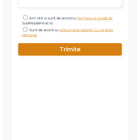
Am citit si sunt de acord cu
termenii si conditiile
SudRezidential.ro
Sunt de acord cu
prelucrarea datelor cu caracter
personal
X
Vreau sa fiu contactat
Nume
Telefon
Email
Mesaj