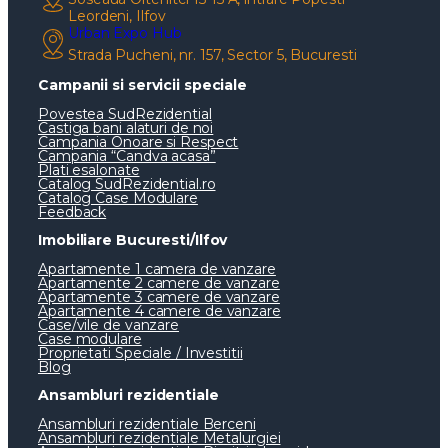
Leordeni, Ilfov
Urban Expo Hub
Strada Pucheni, nr. 157, Sector 5, Bucuresti
Campanii si servicii speciale
Povestea SudRezidential
Castiga bani alaturi de noi
Campania Onoare si Respect
Campania “Candva acasa”
Plati esalonate
Catalog SudRezidential.ro
Catalog Case Modulare
Feedback
Imobiliare Bucuresti/Ilfov
Apartamente 1 camera de vanzare
Apartamente 2 camere de vanzare
Apartamente 3 camere de vanzare
Apartamente 4 camere de vanzare
Case/vile de vanzare
Case modulare
Proprietati Speciale / Investitii
Blog
Ansambluri rezidentiale
Ansambluri rezidentiale Berceni
Ansambluri rezidentiale Metalurgiei