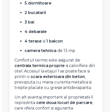
5 dormitoare
2 bucatarii
3 bai
4 debarale
4 terase
si
1 balcon
camera tehnica
de 13 mp
Confortul termic este asigurat de
centrala termica proprie
si calorifere din
otel. Accesul la etajul 1 se poate face si
printr-o
scara exterioara din beton
,
prevazuta cu mana curenta metalica si
trepte placate cu gresie antiderapanta.
Un alt avantaj important al proprietatii il
reprezinta
cele doua locuri de parcare
,
care ofera confort si siguranta