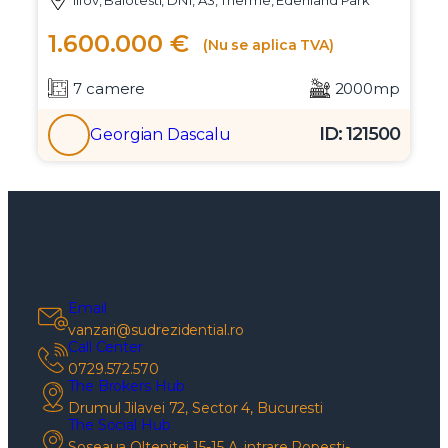
1.600.000 €
(Nu se aplica TVA)
7 camere
2000mp
ID: 121500
Georgian Dascalu
Email
vanzari@sudrezidential.ro
Call Center
0729.572.570
The Brokers Hub
Drumul Jilavei 72, Sector 4, Bucuresti
The Social Hub
Soseaua Oltenitei 15-15 A, intrare Popesti-