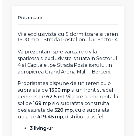
Prezentare
Vila exclusivista cu 5 dormitoare si teren
1500 mp – Strada Postalionului, Sector 4
Va prezentam spre vanzare o vila
spatioasa si exclusivista, situata in Sectorul
4 al Capitalei, pe Strada Postalionului, in
apropierea Grand Arena Mall – Berceni.
Proprietatea dispune de un teren cu o
suprafata de
1500 mp
si un front stradal
generos de
62.5 ml
. Vila are o amprenta la
sol de
169 mp
si o suprafata construita
desfasurata de
520 mp
, cu o suprafata
utila de
419.45 mp
, distribuita astfel:
3 living-uri