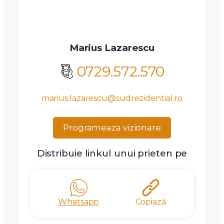
Marius Lazarescu
Am citit si sunt de acord cu
termenii si conditiile
SudRezidential.ro
0729.572.570
Sunt de acord cu
prelucrarea datelor cu caracter personal
marius.lazarescu@sudrezidential.ro
Programeaza vizionare
Distribuie linkul unui prieten pe
Whatsapp
Copiază