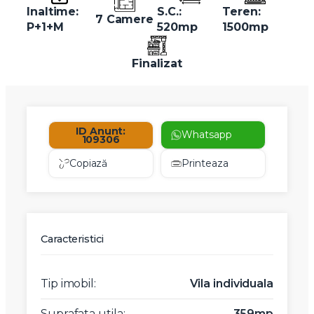
Inaltime:
S.C.:
Teren:
7 Camere
P+1+M
520mp
1500mp
Finalizat
ID Anunt:
Whatsapp
109306
Copiază
Printeaza
Caracteristici
Tip imobil:
Vila individuala
Suprafata utila:
359mp