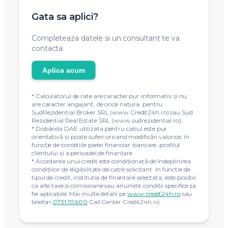
Gata sa aplici?
Completeaza datele si un consultant te va
contacta.
Aplica acum
* Calculatorul de rate are caracter pur informativ si nu
are caracter angajant, de orice natura, pentru
SudRezidential Broker SRL (www.Credit24h.ro) sau Sud
Rezidential Real Estate SRL (www.sudrezidential.ro);
* Dobânda DAE utilizata pentru calcul este pur
orientativă și poate suferi oricand modificări valorice, în
funcție de conditiile pietei financiar-bancare, profilul
clientului și a perioadei de finanțare.
* Acordarea unui credit este condiţionată de îndeplinirea
condiţiilor de eligibilitate de catre solicitant. In functie de
tipul de credit, institutia de finantare selectata, este posibil
ca alte taxe si comisioane sau anumite conditii specifice sa
fie aplicabile. Mai multe detalii pe
www.credit24h.ro
sau
telefon
0731.111.600
Call Center Credit24h.ro