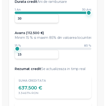
Durata credit
Ani de rambursare
1 An
30 Ani
Avans (
112.500 €
)
Minim
15 %
si maxim 85% din valoarea locuintei
15 %
85 %
Rezumat credit
Se actualizeaza in timp real
SUMA CREDITATA
637.500 €
3.346.174 RON