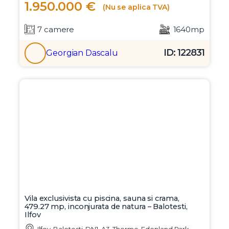
1.950.000 €
(Nu se aplica TVA)
7 camere
1640mp
ID: 122831
Georgian Dascalu
Vila exclusivista cu piscina, sauna si crama,
479.27 mp, inconjurata de natura – Balotesti,
Ilfov
Ilfov, Balotesti, DN1, A3, Therme, Edenland Park