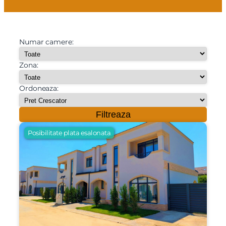
Numar camere:
Zona:
Ordoneaza:
Filtreaza
Posibilitate plata esalonata