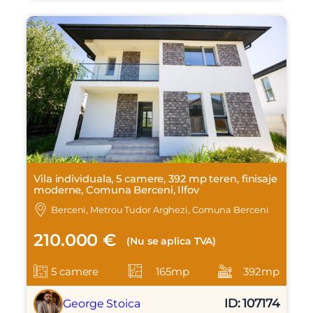
Vila individuala, 5 camere, 392 mp teren, finisaje
moderne, Comuna Berceni, Ilfov
Berceni, Metrou Tudor Arghezi, Comuna Berceni
210.000 €
(Nu se aplica TVA)
5 camere
165mp
392mp
ID: 107174
George Stoica