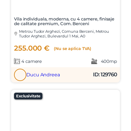
Mesaj
Vila individuala, moderna, cu 4 camere, finisaje
de calitate premium, Com. Berceni
Metrou Tudor Arghezi, Comuna Berceni, Metrou
Tudor Arghezi, Bulevardul 1 Mai, A0
Am citit si sunt de acord cu
termenii si conditiile
255.000 €
SudRezidential.ro
(Nu se aplica TVA)
Sunt de acord cu
prelucrarea datelor cu caracter personal
4 camere
400mp
ID: 129760
Ducu Andreea
Exclusivitate