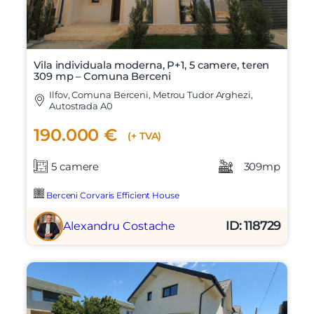
Vila individuala moderna, P+1, 5 camere, teren
309 mp – Comuna Berceni
Ilfov, Comuna Berceni, Metrou Tudor Arghezi,
Autostrada A0
190.000 €
(+ TVA)
5 camere
309mp
Berceni Corvaris Efficient House
ID: 118729
Alexandru Costache