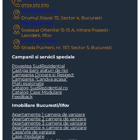
0729.572.570
The Brokers Hub
Drumul Jilavei 72, Sector 4, Bucuresti
The Social Hub
Soseaua Oltenitei 15-15 A, intrare Popesti-
Leordeni, Ilfov
Urban Expo Hub
Strada Pucheni, nr. 157, Sector 5, Bucuresti
Campanii si servicii speciale
Povestea SudRezidential
Castiga bani alaturi de noi
Campania Onoare si Respect
Campania “Candva acasa”
Plati esalonate
Catalog SudRezidential.ro
Catalog Case Modulare
Feedback
Imobiliare Bucuresti/Ilfov
Apartamente 1 camera de vanzare
Apartamente 2 camere de vanzare
Apartamente 3 camere de vanzare
Apartamente 4 camere de vanzare
Case/vile de vanzare
Case modulare