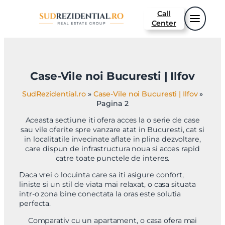
Sari
Call
la
Center
conținut
Case-Vile noi Bucuresti | Ilfov
SudRezidential.ro
»
Case-Vile noi Bucuresti | Ilfov
»
Pagina 2
Aceasta sectiune iti ofera acces la o serie de case
sau vile oferite spre vanzare atat in Bucuresti, cat si
in localitatile invecinate aflate in plina dezvoltare,
care dispun de infrastructura noua si acces rapid
catre toate punctele de interes.
Daca vrei o locuinta care sa iti asigure confort,
liniste si un stil de viata mai relaxat, o casa situata
intr-o zona bine conectata la oras este solutia
perfecta.
Comparativ cu un apartament, o casa ofera mai