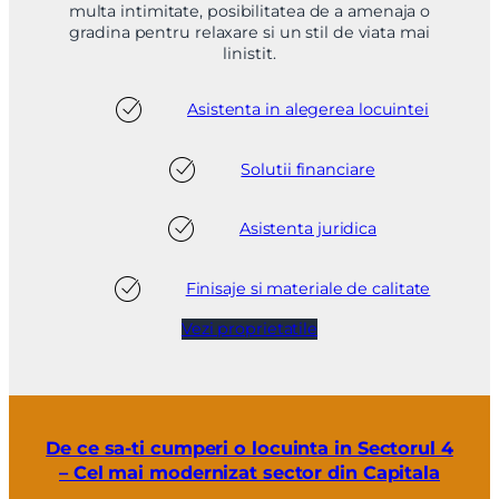
multa intimitate, posibilitatea de a amenaja o
gradina pentru relaxare si un stil de viata mai
linistit.
Asistenta in alegerea locuintei
Solutii financiare
Asistenta juridica
Finisaje si materiale de calitate
Vezi proprietatile
De ce sa-ti cumperi o locuinta in Sectorul 4
– Cel mai modernizat sector din Capitala