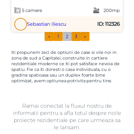
5 camere
200mp
ID: 112326
Sebastian Iliescu
«
1
2
3
»
Iti propunem zeci de optiuni de case si vile noi in
zona de sud a Capitalei, construite in cartiere
rezidentiale moderne ce iti pot satisface nevoia de
spatiu. Fie ca iti doresti o casa individuala, cu o
gradina spatioasa sau un duplex foarte bine
optimizat, avem optiunea potrivita pentru tine.
Ramai conectat la fluxul nostru de
informatii pentru a afla totul despre noile
proiecte rezidentiale pe care urmeaza sa
le lansam.