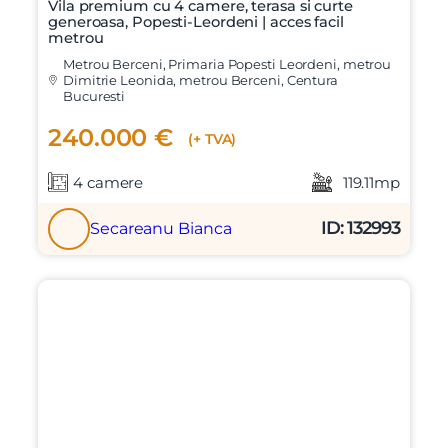
Vila premium cu 4 camere, terasa si curte
generoasa, Popesti-Leordeni | acces facil
metrou
Metrou Berceni, Primaria Popesti Leordeni, metrou
Dimitrie Leonida, metrou Berceni, Centura
Bucuresti
240.000 €
(+ TVA)
4 camere
119.11mp
X
Vreau sa fiu contactat
ID: 132993
Secareanu Bianca
Nume
Telefon
Email