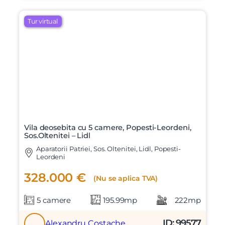
Tur virtual
Vila deosebita cu 5 camere, Popesti-Leordeni,
Sos.Oltenitei – Lidl
Aparatorii Patriei, Sos. Oltenitei, Lidl, Popesti-
Leordeni
328.000 €
(Nu se aplica TVA)
5 camere
195.99mp
222mp
ID: 99577
Alexandru Costache