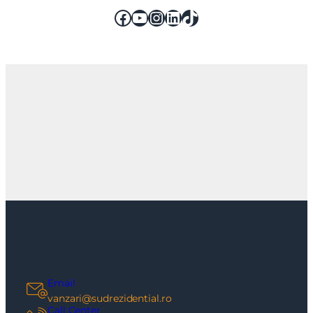
Facebook
YouTube
Instagram
LinkedIn
TikTok
Email
vanzari@sudrezidential.ro
Call Center