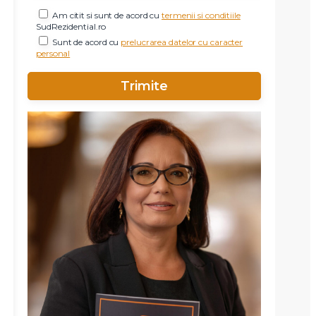
Am citit si sunt de acord cu
termenii si conditiile
SudRezidential.ro
Sunt de acord cu
prelucrarea datelor cu caracter
personal
X