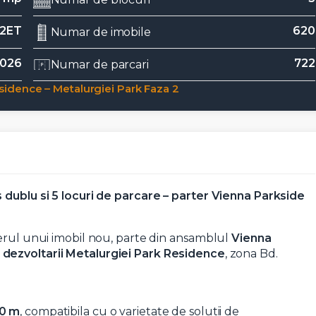
12ET
620
Numar de imobile
2026
722
Numar de parcari
idence – Metalurgiei Park Faza 2
 dublu si 5 locuri de parcare – parter Vienna Parkside
terul unui imobil nou, parte din ansamblul
Vienna
 a dezvoltarii Metalurgiei Park Residence
, zona Bd.
00 m
, compatibila cu o varietate de solutii de