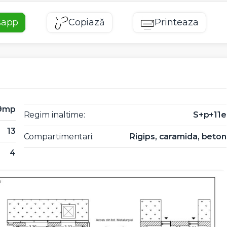
sapp
Copiază
Printeaza
9mp
Regim inaltime:
S+p+11e
13
Compartimentari:
Rigips, caramida, beton
4