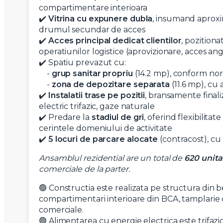
compartimentare interioara
✔️
Vitrina cu expunere dubla
, insumand aprox
drumul secundar de acces
✔️
Acces principal dedicat clientilor
, pozitionat
operatiunilor logistice (aprovizionare, acces ang
✔️ Spatiu prevazut cu:
-
grup sanitar propriu
(14.2 mp), conform nor
-
zona de depozitare separata
(11.6 mp), cu 
✔️
Instalatii trase pe pozitii
, bransamente finali
electric trifazic, gaze naturale
✔️ Predare la
stadiul de gri
, oferind flexibilita
cerintele domeniului de activitate
✔️
5 locuri de parcare alocate
(contracost), cu
Ansamblul rezidential are un total de
620 unita
comerciale de la parter.
🟢 Constructia este realizata pe structura din 
compartimentari interioare din BCA, tamplarie cu 
comerciale.
🟢 Alimentarea cu energie electrica este trifazi