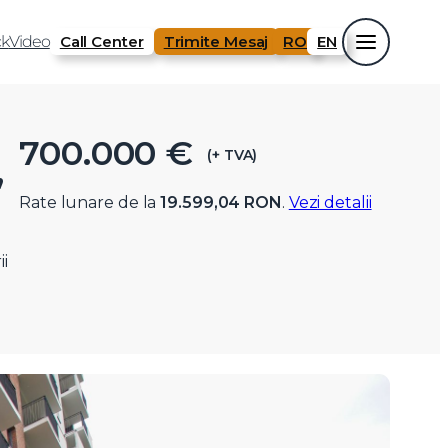
k
Video
Call Center
Trimite Mesaj
RO
EN
700.000 €
(+ TVA)
,
Rate lunare de la
19.599,04 RON
.
Vezi detalii
ii