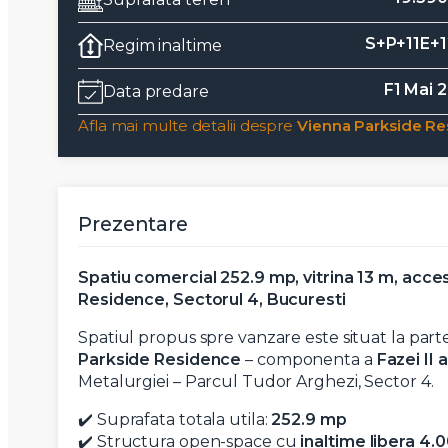
S+P+11E+
Regim inaltime
F1 Mai 
Data predare
Afla mai multe detalii despre
Vienna Parkside Res
Prezentare
Spatiu comercial 252.9 mp, vitrina 13 m, acces
Residence, Sectorul 4, Bucuresti
Spatiul propus spre vanzare este situat la par
Parkside Residence
– componenta a
Fazei II
Metalurgiei – Parcul Tudor Arghezi, Sector 4.
✔️ Suprafata totala utila:
252.9 mp
✔️ Structura open-space cu
inaltime libera 4.