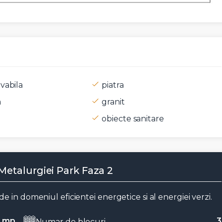
t si sunt de acord cu
termenii si conditiile
SudRezidential.ro
vabila
piatra
e acord cu
prelucrarea datelor cu caracter personal
a
granit
obiecte sanitare
Metalurgiei Park Faza 2
 in domeniul eficientei energetice si al energiei verzi.
0 mp
3
Numar de blocuri