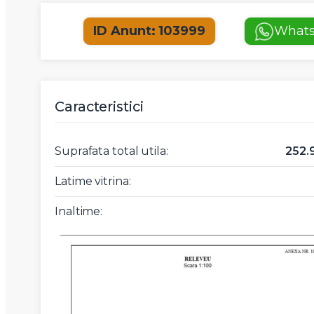
ID Anunt: 103999
What
Caracteristici
Suprafata total utila:
252.
Latime vitrina:
Inaltime: