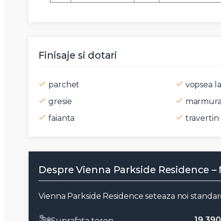
Mesaj
Finisaje si dotari
Am citi
parchet
vopsea la
Sunt d
gresie
marmur
faianta
travertin
Despre Vienna Parkside Residence – 
Vienna Parkside Residence seteaza noi standarde
19.39
Suprafata teren