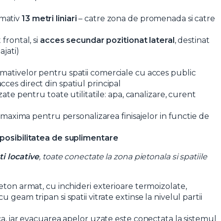
imativ
13 metri liniari
– catre zona de promenada si catre
 frontal, si
acces secundar pozitionat lateral
, destinat
ajati)
mativelor pentru spatii comerciale cu acces public
acces direct din spatiul principal
zate pentru toate utilitatile: apa, canalizare, curent
te maxima pentru personalizarea finisajelor in functie de
posibilitatea de suplimentare
ti locative
, toate conectate la zona pietonala si spatiile
beton armat, cu inchideri exterioare termoizolate,
geam tripan si spatii vitrate extinse la nivelul partii
ca, iar evacuarea apelor uzate este conectata la sistemul