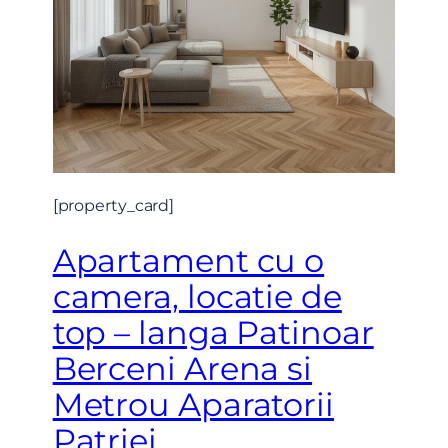
[property_card]
Apartament cu o
camera, locatie de
top – langa Patinoar
Berceni Arena si
Metrou Aparatorii
Patriei