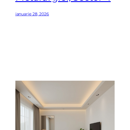
ianuarie 28, 2026
t si sunt de acord cu
termenii si conditiile
SudRezidential.ro
e acord cu
prelucrarea datelor cu caracter personal