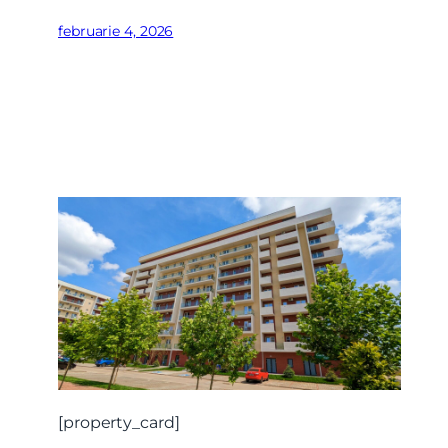
februarie 4, 2026
[property_card]