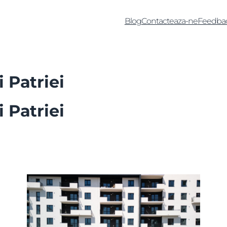
Blog
Contacteaza-ne
Feedba
 Patriei
 Patriei