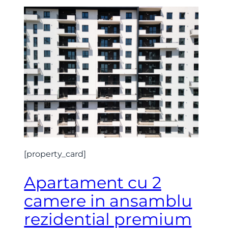
X
[property_card]
Apartament cu 2
camere in ansamblu
rezidential premium