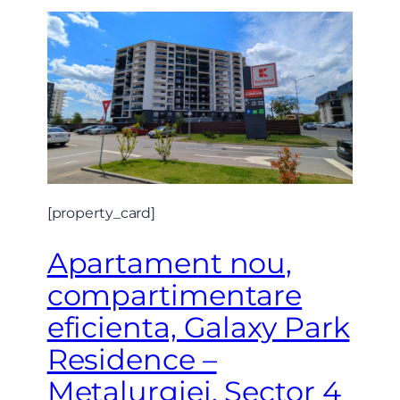
Vreau sa fiu contactat
[property_card]
Apartament nou,
compartimentare
eficienta, Galaxy Park
Residence –
Metalurgiei, Sector 4