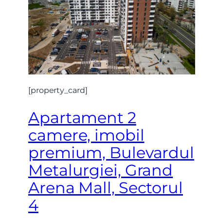
[property_card]
Apartament 2
camere, imobil
premium, Bulevardul
Metalurgiei, Grand
Arena Mall, Sectorul
4