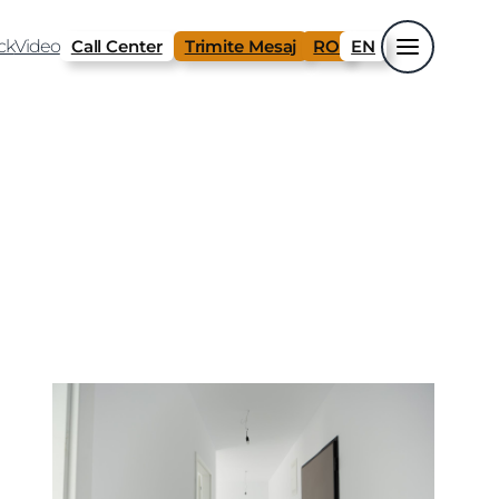
ck
Video
Call Center
Trimite Mesaj
RO
EN