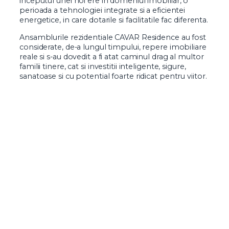
inceputul unei noi ere in domeniul imobiliar, o
perioada a tehnologiei integrate si a eficientei
energetice, in care dotarile si facilitatile fac diferenta.
Ansamblurile rezidentiale CAVAR Residence au fost
considerate, de-a lungul timpului, repere imobiliare
reale si s-au dovedit a fi atat caminul drag al multor
familii tinere, cat si investitii inteligente, sigure,
sanatoase si cu potential foarte ridicat pentru viitor.