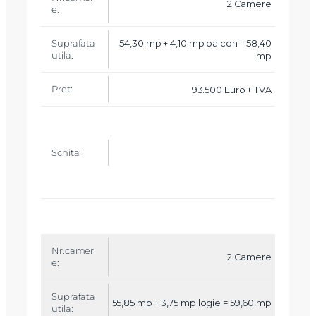
2 Camere
+
b
a
54,30 mp + 4,10 mp balcon = 58,40
l
mp
c
o
n
93.500 Euro + TVA
P
r
e
X
t
Vreau sa fiu contactat
S
Nume
c
h
it
a
Telefon
2 Camere
Email
55,85 mp + 3,75 mp logie = 59,60 mp