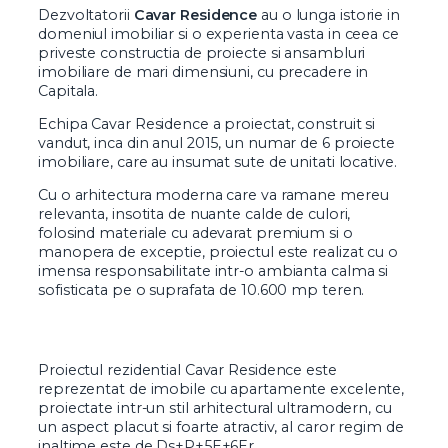
Dezvoltatorii
Cavar Residence
au o lunga istorie in
domeniul imobiliar si o experienta vasta in ceea ce
priveste constructia de proiecte si ansambluri
imobiliare de mari dimensiuni, cu precadere in
Capitala.
Echipa Cavar Residence a proiectat, construit si
vandut, inca din anul 2015, un numar de 6 proiecte
imobiliare, care au insumat sute de unitati locative.
Cu o arhitectura moderna care va ramane mereu
relevanta, insotita de nuante calde de culori,
folosind materiale cu adevarat premium si o
manopera de exceptie, proiectul este realizat cu o
imensa responsabilitate intr-o ambianta calma si
sofisticata pe o suprafata de 10.600 mp teren.
Proiectul rezidential Cavar Residence este
reprezentat de imobile cu apartamente excelente,
proiectate intr-un stil arhitectural ultramodern, cu
un aspect placut si foarte atractiv, al caror regim de
inaltime este de Ds+P+5E+6Er.