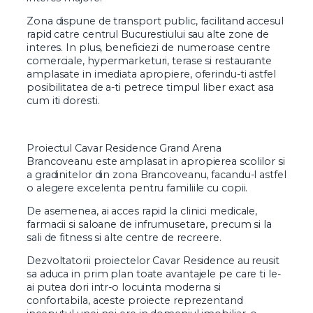
Zona dispune de transport public, facilitand accesul
rapid catre centrul Bucurestiului sau alte zone de
interes. In plus, beneficiezi de numeroase centre
comerciale, hypermarketuri, terase si restaurante
amplasate in imediata apropiere, oferindu-ti astfel
posibilitatea de a-ti petrece timpul liber exact asa
cum iti doresti.
Proiectul Cavar Residence Grand Arena
Brancoveanu este amplasat in apropierea scolilor si
a gradinitelor din zona Brancoveanu, facandu-l astfel
o alegere excelenta pentru familiile cu copii.
De asemenea, ai acces rapid la clinici medicale,
farmacii si saloane de infrumusetare, precum si la
sali de fitness si alte centre de recreere.
Dezvoltatorii proiectelor Cavar Residence au reusit
sa aduca in prim plan toate avantajele pe care ti le-
ai putea dori intr-o locuinta moderna si
confortabila, aceste proiecte reprezentand