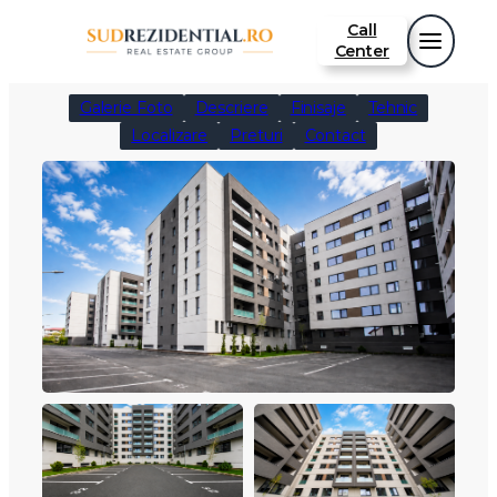
Sari
Call
la
Center
conținut
Galerie Foto
Descriere
Finisaje
Tehnic
Localizare
Preturi
Contact