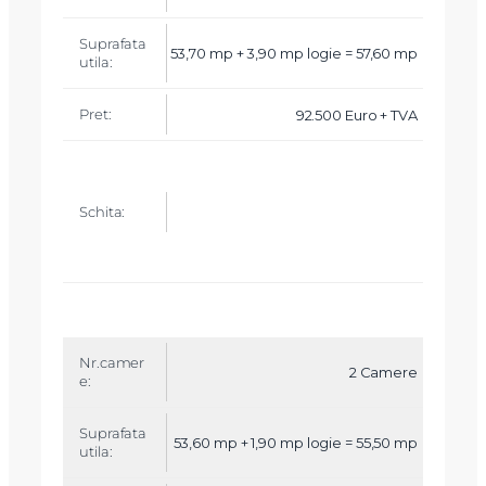
b
a
l
53,70 mp + 3,90 mp logie = 57,60 mp
c
o
n
92.500 Euro + TVA
P
r
e
t
S
c
h
it
a
2 Camere
53,60 mp + 1,90 mp logie = 55,50 mp