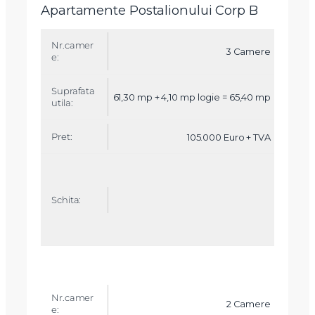
Apartamente Postalionului Corp B
N
r.
3 Camere
c
a
m
61,30 mp + 4,10 mp logie = 65,40 mp
e
r
e
105.000 Euro + TVA
S
u
p
r
a
f
a
t
a
u
ti
l
a
2 Camere
+