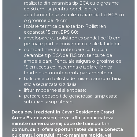
realizate din caramida tip BCA cu o grosime
de 30 cm, iar pentru peretii dintre
apartamente se va utiliza caramida tip BCA cu
o grosime de 25 cm;
Izolare termica pe exterior- Polistiren
expandat 15 cm, EPS 80;
anvelopare cu polistiren expandat de 10 cm,
pe toate partile conventionale ale fatadelor;
compartimentari interioare cu blocuri
ceramice tip BCA de 11.5 cm, tencuite pe
ambele parti. Tencuiala asigura o grosime de
15 cm, ceea ce inseamna o izolare fonica
foarte buna in interiorul apartamentelor;
balcoane cu balustrade mixte, care combina
sticla securizata si zidaria;
lifturi moderne si silentioase;
parcare deosebit de generoasa, amplasata
subteran si suprateran;
Daca devii rezident in Cavar Residence Grand
Arena Brancoveanu, te vei afla la doar cateva
minute numeroase mijloace de transport in
comun, ce iti ofera oportunitatea de a te conecta
cu centrul orasului intr-o maniera rapida, vei