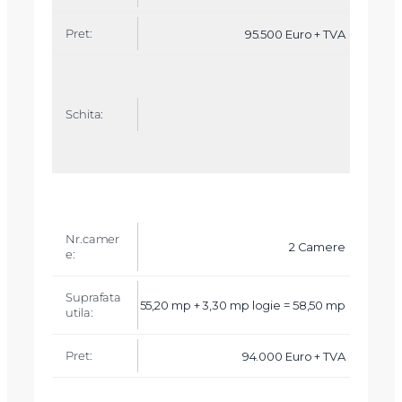
Mesaj
95.500 Euro + TVA
Am citit si sunt de acord cu
termenii si conditiile
SudRezidential.ro
Sunt de acord cu
prelucrarea datelor cu caracter personal
2 Camere
55,20 mp + 3,30 mp logie = 58,50 mp
94.000 Euro + TVA