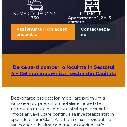
NUMAR DE PARCARI
TIP IMOBILE
330
Apartamente 1, 2 si 3
camere
Vezi anunturi din acest
Contacteaza-
ansamblu
ne
De ce sa-ti cumperi o locuinta in Sectorul
4 – Cel mai modernizat sector din Capitala
Dezvoltarea proiectelor imobiliare premium si
vanzarea proprietatilor imobiliare deosebite
reprezinta unul dintre pilonii strategiei brandului
imobiliar Cavar, care continua sa investeasca atat in
spatii de birouri Clasa A, cat si in cladiri rezidentiale
sau comerciale ultramoderne, acoperind astfel