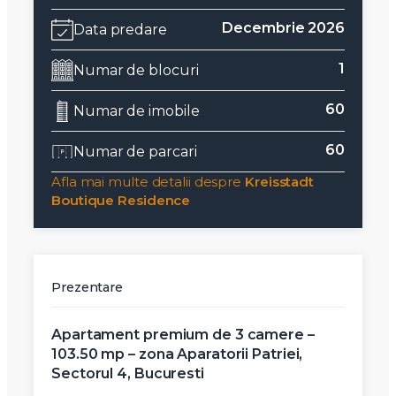
Decembrie 2026
Data predare
1
Numar de blocuri
60
Numar de imobile
60
Numar de parcari
Afla mai multe detalii despre
Kreisstadt
Boutique Residence
Prezentare
Apartament premium de 3 camere –
103.50 mp – zona Aparatorii Patriei,
Sectorul 4, Bucuresti