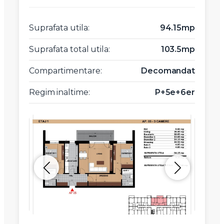
Suprafata utila:
94.15mp
Suprafata total utila:
103.5mp
Compartimentare:
Decomandat
Regim inaltime:
P+5e+6er