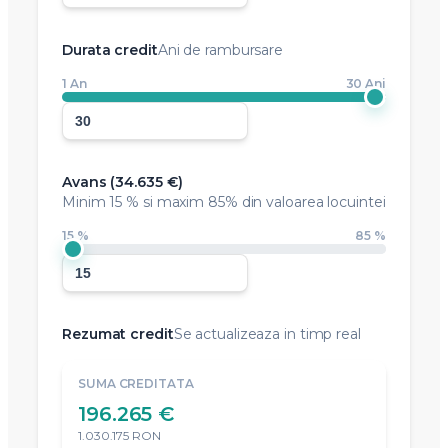
Durata credit
Ani de rambursare
1 An
30 Ani
Avans (
34.635 €
)
Minim
15 %
si maxim 85% din valoarea locuintei
15 %
85 %
Rezumat credit
Se actualizeaza in timp real
SUMA CREDITATA
196.265 €
1.030.175 RON