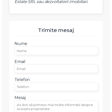
Estate SRL sau dezvoltatorii imobiliari.
Mesaj
Trimite mesaj
Nume
Am citit si sunt de acord cu
termenii si conditiile
SudRezidential.ro
Sunt de acord cu
prelucrarea datelor cu caracter personal
Email
Telefon
Mesaj