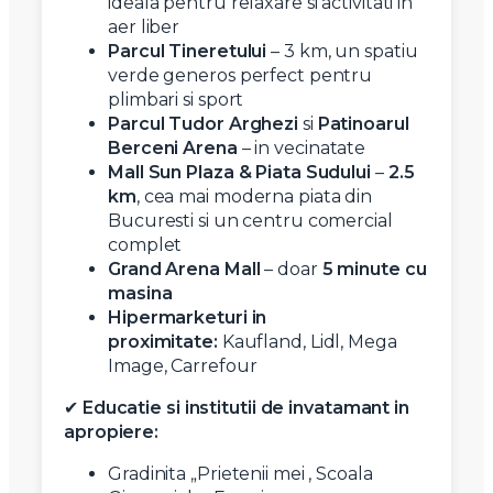
ideala pentru relaxare si activitati in
aer liber
Parcul Tineretului
– 3 km, un spatiu
verde generos perfect pentru
plimbari si sport
Parcul Tudor Arghezi
si
Patinoarul
Berceni Arena
– in vecinatate
Mall Sun Plaza & Piata Sudului
–
2.5
km
, cea mai moderna piata din
Bucuresti si un centru comercial
complet
Grand Arena Mall
– doar
5 minute cu
masina
Hipermarketuri in
proximitate:
Kaufland, Lidl, Mega
Image, Carrefour
✔
Educatie si institutii de invatamant in
apropiere:
Gradinita „Prietenii mei , Scoala