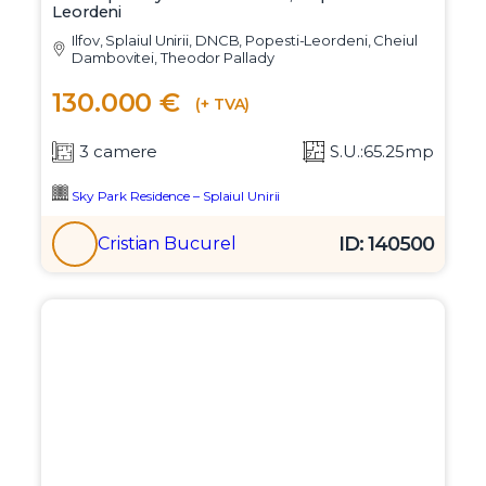
Leordeni
Ilfov, Splaiul Unirii, DNCB, Popesti-Leordeni, Cheiul
Dambovitei, Theodor Pallady
130.000 €
(+ TVA)
3 camere
S.U.:65.25mp
Sky Park Residence – Splaiul Unirii
ID: 140500
Cristian Bucurel