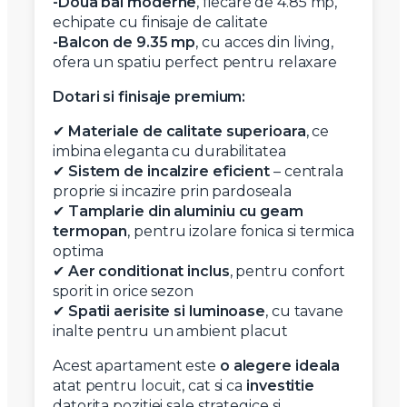
-Doua bai moderne
, fiecare de 4.85 mp,
echipate cu finisaje de calitate
-Balcon de 9.35 mp
, cu acces din living,
ofera un spatiu perfect pentru relaxare
Dotari si finisaje premium:
✔
Materiale de calitate superioara
, ce
imbina eleganta cu durabilitatea
✔
Sistem de incalzire eficient
– centrala
proprie si incazire prin pardoseala
✔
Tamplarie din aluminiu cu geam
termopan
, pentru izolare fonica si termica
optima
✔
Aer conditionat inclus
, pentru confort
sporit in orice sezon
✔
Spatii aerisite si luminoase
, cu tavane
inalte pentru un ambient placut
Acest apartament este
o alegere ideala
atat pentru locuit, cat si ca
investitie
datorita pozitiei sale strategice si