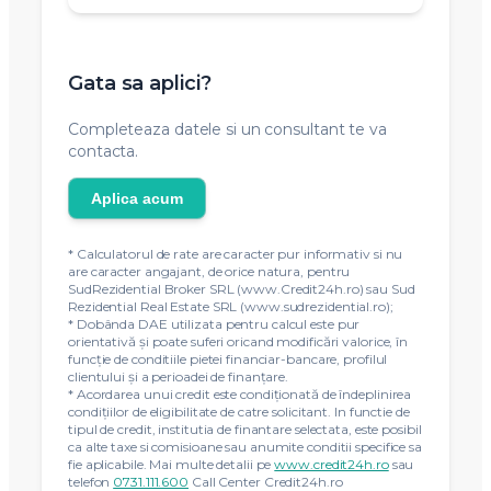
Gata sa aplici?
Completeaza datele si un consultant te va
contacta.
Aplica acum
* Calculatorul de rate are caracter pur informativ si nu
are caracter angajant, de orice natura, pentru
SudRezidential Broker SRL (www.Credit24h.ro) sau Sud
Rezidential Real Estate SRL (www.sudrezidential.ro);
* Dobânda DAE utilizata pentru calcul este pur
orientativă și poate suferi oricand modificări valorice, în
funcție de conditiile pietei financiar-bancare, profilul
clientului și a perioadei de finanțare.
* Acordarea unui credit este condiţionată de îndeplinirea
condiţiilor de eligibilitate de catre solicitant. In functie de
tipul de credit, institutia de finantare selectata, este posibil
ca alte taxe si comisioane sau anumite conditii specifice sa
fie aplicabile. Mai multe detalii pe
www.credit24h.ro
sau
telefon
0731.111.600
Call Center Credit24h.ro