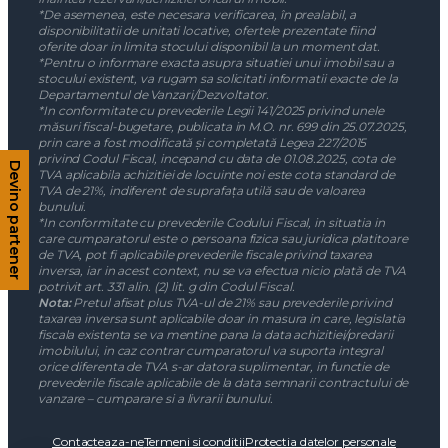
*De asemenea, este necesara verificarea, în prealabil, a
disponibilitatii de unitati locative, ofertele prezentate fiind
oferite doar in limita stocului disponibil la un moment dat.
*Pentru o informare exacta asupra situatiei unui imobil sau a
stocului existent, va rugam sa solicitati informatii exacte de la
Departamentul de Vanzari/Dezvoltator.
*In conformitate cu prevederile Legii 141/2025 privind unele
măsuri fiscal-bugetare, publicata in M.O. nr. 699 din 25.07.2025,
prin care a fost modificată și completată Legea 227/2015
privind Codul Fiscal, incepand cu data de 01.08.2025, cota de
Devino partener
TVA aplicabila achizitiei de locuinte noi este cota standard de
TVA de 21%, indiferent de suprafața utilă sau de valoarea
bunului.
*In conformitate cu prevederile Codului Fiscal, in situatia in
care cumparatorul este o persoana fizica sau juridica platitoare
de TVA, pot fi aplicabile prevederile fiscale privind taxarea
inversa, iar in acest context, nu se va efectua nicio plată de TVA
potrivit art. 331 alin. (2) lit. g din Codul Fiscal.
Nota:
Pretul afisat plus TVA-ul de 21% sau prevederile privind
taxarea inversa sunt aplicabile doar in masura in care, legislatia
fiscala existenta se va mentine pana la data achizitiei/predarii
imobilului, in caz contrar cumparatorul va suporta integral
orice diferenta de TVA s-ar datora suplimentar, in functie de
prevederile fiscale aplicabile de la data semnarii contractului de
vanzare – cumparare si a livrarii bunului.
Contacteaza-ne
Termeni si conditii
Protectia datelor personale