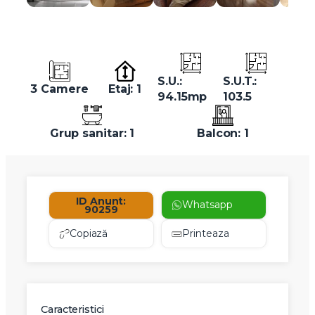
S.U.:
S.U.T.:
3 Camere
Etaj: 1
94.15mp
103.5
Grup sanitar: 1
Balcon: 1
ID Anunt:
Whatsapp
90259
Copiază
Printeaza
Caracteristici