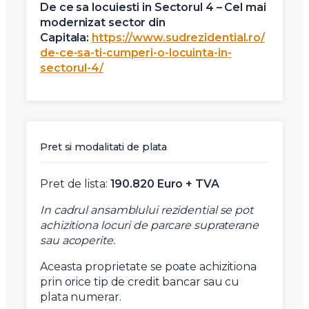
De ce sa locuiesti in Sectorul 4 – Cel mai
modernizat sector din
Capitala:
https://www.sudrezidential.ro/
de-ce-sa-ti-cumperi-o-locuinta-in-
sectorul-4/
Pret si modalitati de plata
Pret de lista:
190.820 Euro + TVA
In cadrul ansamblului rezidential se pot
achizitiona locuri de parcare supraterane
sau acoperite.
Aceasta proprietate se poate achizitiona
prin orice tip de credit bancar sau cu
plata numerar.