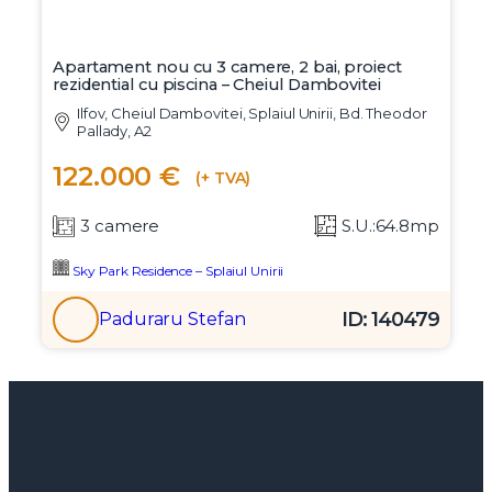
Apartament nou cu 3 camere, 2 bai, proiect
rezidential cu piscina – Cheiul Dambovitei
Ilfov, Cheiul Dambovitei, Splaiul Unirii, Bd. Theodor
Pallady, A2
122.000 €
(+ TVA)
3 camere
S.U.:64.8mp
Sky Park Residence – Splaiul Unirii
ID: 140479
Paduraru Stefan