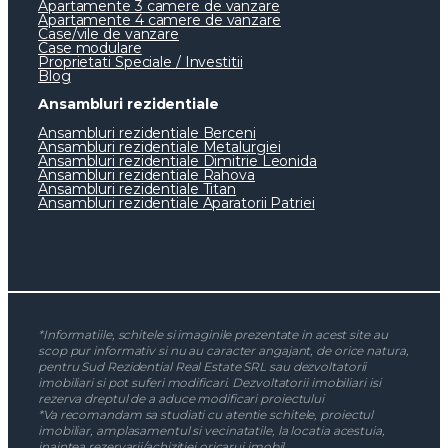
Apartamente 3 camere de vanzare
Apartamente 4 camere de vanzare
Case/vile de vanzare
Case modulare
Proprietati Speciale / Investitii
Blog
Ansambluri rezidentiale
Ansambluri rezidentiale Berceni
Ansambluri rezidentiale Metalurgiei
Ansambluri rezidentiale Dimitrie Leonida
Ansambluri rezidentiale Rahova
Ansambluri rezidentiale Titan
Ansambluri rezidentiale Aparatorii Patriei
*Informatiile, schitele si imaginile prezentate in acest site au
scop pur informativ si nu au caracter angajant, de orice natura,
pentru Sud Rezidential Real Estate SRL sau dezvoltatorii
imobiliari si pot suferi modificari. Dezvoltatorii imobiliari isi
rezerva dreptul de a aduce modificari proiectului
*Va recomandam sa studiati cu atentie schitele, proiectul
imobiliar, amplasamentul si vecinatatile, la locatia acestuia,
inaintea rezervarii/achizitiei oricarui imobil.