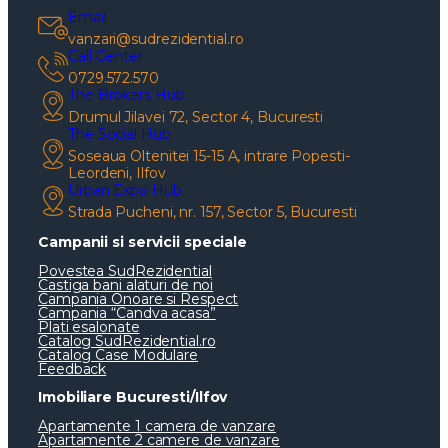
Email
vanzari@sudrezidential.ro
Call Center
0729.572.570
The Brokers Hub
Drumul Jilavei 72, Sector 4, Bucuresti
The Social Hub
Soseaua Oltenitei 15-15 A, intrare Popesti-
Leordeni, Ilfov
Urban Expo Hub
Strada Pucheni, nr. 157, Sector 5, Bucuresti
Campanii si servicii speciale
Povestea SudRezidential
Castiga bani alaturi de noi
Campania Onoare si Respect
Campania “Candva acasa”
Plati esalonate
Catalog SudRezidential.ro
Catalog Case Modulare
Feedback
Imobiliare Bucuresti/Ilfov
Apartamente 1 camera de vanzare
Apartamente 2 camere de vanzare