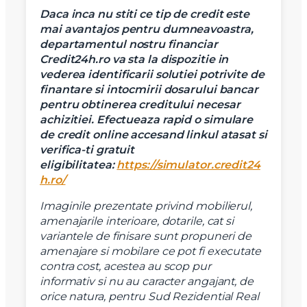
Daca inca nu stiti ce tip de credit este
mai avantajos pentru dumneavoastra,
departamentul nostru financiar
Credit24h.ro va sta la dispozitie in
vederea identificarii solutiei potrivite de
finantare si intocmirii dosarului bancar
pentru obtinerea creditului necesar
achizitiei.
Efectueaza rapid o simulare
de credit online accesand linkul atasat si
verifica-ti gratuit
eligibilitatea:
https://simulator.credit24
X
Vreau sa fiu contactat
h.ro/
Nume
Imaginile prezentate privind mobilierul,
amenajarile interioare, dotarile, cat si
variantele de finisare sunt propuneri de
Telefon
amenajare si mobilare ce pot fi executate
contra cost, acestea au scop pur
informativ si nu au caracter angajant, de
orice natura, pentru Sud Rezidential Real
Email