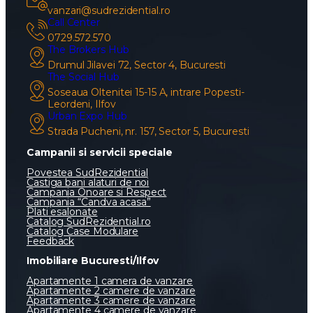
vanzari@sudrezidential.ro
Call Center
0729.572.570
The Brokers Hub
Drumul Jilavei 72, Sector 4, Bucuresti
The Social Hub
Soseaua Oltenitei 15-15 A, intrare Popesti-
Leordeni, Ilfov
Urban Expo Hub
Strada Pucheni, nr. 157, Sector 5, Bucuresti
Campanii si servicii speciale
Povestea SudRezidential
Castiga bani alaturi de noi
Campania Onoare si Respect
Campania “Candva acasa”
Plati esalonate
Catalog SudRezidential.ro
Catalog Case Modulare
Feedback
Imobiliare Bucuresti/Ilfov
Apartamente 1 camera de vanzare
Apartamente 2 camere de vanzare
Apartamente 3 camere de vanzare
Apartamente 4 camere de vanzare