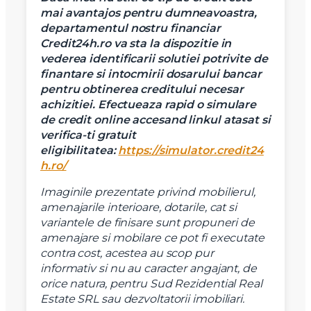
mai avantajos pentru dumneavoastra,
departamentul nostru financiar
Credit24h.ro va sta la dispozitie in
vederea identificarii solutiei potrivite de
finantare si intocmirii dosarului bancar
pentru obtinerea creditului necesar
achizitiei.
Efectueaza rapid o simulare
de credit online accesand linkul atasat si
verifica-ti gratuit
eligibilitatea:
https://simulator.credit24
X
h.ro/
Vreau sa fiu contactat
Imaginile prezentate privind mobilierul,
Nume
amenajarile interioare, dotarile, cat si
variantele de finisare sunt propuneri de
amenajare si mobilare ce pot fi executate
Telefon
contra cost, acestea au scop pur
informativ si nu au caracter angajant, de
orice natura, pentru Sud Rezidential Real
Email
Estate SRL sau dezvoltatorii imobiliari.