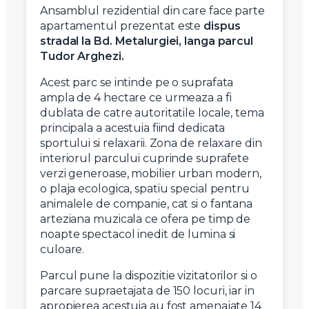
Ansamblul rezidential din care face parte
apartamentul prezentat este
dispus
stradal la Bd. Metalurgiei, langa parcul
Tudor Arghezi.
Acest parc se intinde pe o suprafata
ampla de 4 hectare ce urmeaza a fi
dublata de catre autoritatile locale, tema
principala a acestuia fiind dedicata
sportului si relaxarii. Zona de relaxare din
interiorul parcului cuprinde suprafete
verzi generoase, mobilier urban modern,
o plaja ecologica, spatiu special pentru
animalele de companie, cat si o fantana
arteziana muzicala ce ofera pe timp de
noapte spectacol inedit de lumina si
culoare.
Parcul pune la dispozitie vizitatorilor si o
parcare supraetajata de 150 locuri, iar in
apropierea acestuia au fost amenajate 14