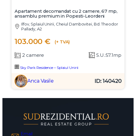
Apartament decomandat cu 2 camere, 67 mp,
ansamblu premium in Popesti-Leordeni
Ilfov, Splaiul Unirii, Cheiul Dambovitei, Bd. Theodor
Pallady, A2
103.000 €
(+ TVA)
2 camere
S.U.:57.1mp
Sky Park Residence – Splaiul Unirii
ID: 140420
Anca Vasile
Email