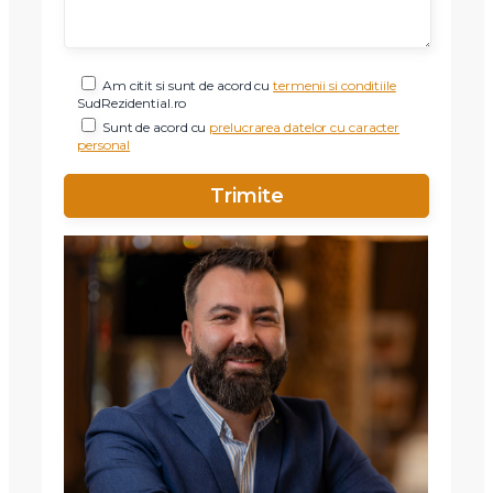
Am citit si sunt de acord cu
termenii si conditiile
SudRezidential.ro
Sunt de acord cu
prelucrarea datelor cu caracter
personal