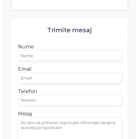
Mesaj
Trimite mesaj
Nume
Am citit si sunt de acord cu
termenii si conditiile
SudRezidential.ro
Sunt de acord cu
prelucrarea datelor cu caracter personal
Email
Telefon
Mesaj