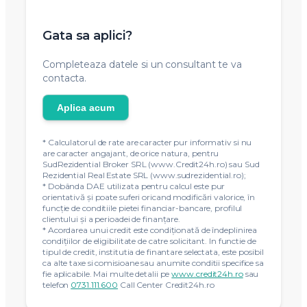
Gata sa aplici?
Completeaza datele si un consultant te va
contacta.
Aplica acum
* Calculatorul de rate are caracter pur informativ si nu
are caracter angajant, de orice natura, pentru
SudRezidential Broker SRL (www.Credit24h.ro) sau Sud
Rezidential Real Estate SRL (www.sudrezidential.ro);
* Dobânda DAE utilizata pentru calcul este pur
orientativă și poate suferi oricand modificări valorice, în
funcție de conditiile pietei financiar-bancare, profilul
clientului și a perioadei de finanțare.
* Acordarea unui credit este condiţionată de îndeplinirea
condiţiilor de eligibilitate de catre solicitant. In functie de
tipul de credit, institutia de finantare selectata, este posibil
ca alte taxe si comisioane sau anumite conditii specifice sa
fie aplicabile. Mai multe detalii pe
www.credit24h.ro
sau
telefon
0731.111.600
Call Center Credit24h.ro