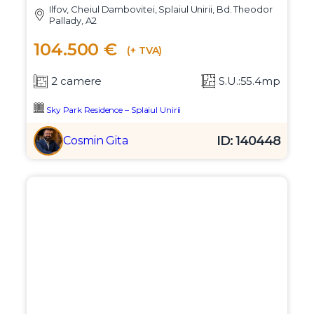
Ilfov, Cheiul Dambovitei, Splaiul Unirii, Bd. Theodor
Pallady, A2
104.500 €
(+ TVA)
2 camere
S.U.:55.4mp
Sky Park Residence – Splaiul Unirii
ID: 140448
Cosmin Gita