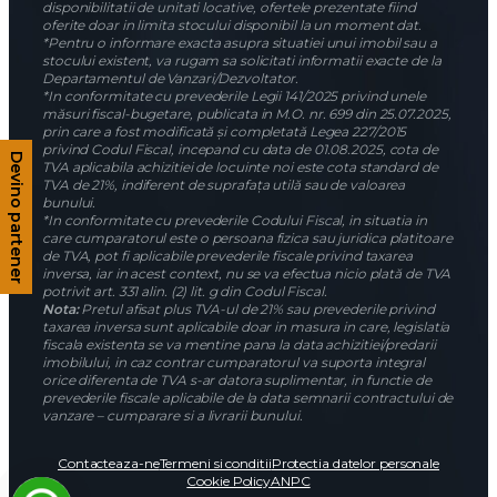
disponibilitatii de unitati locative, ofertele prezentate fiind
oferite doar in limita stocului disponibil la un moment dat.
*Pentru o informare exacta asupra situatiei unui imobil sau a
stocului existent, va rugam sa solicitati informatii exacte de la
Departamentul de Vanzari/Dezvoltator.
*In conformitate cu prevederile Legii 141/2025 privind unele
măsuri fiscal-bugetare, publicata in M.O. nr. 699 din 25.07.2025,
prin care a fost modificată și completată Legea 227/2015
privind Codul Fiscal, incepand cu data de 01.08.2025, cota de
Devino partener
TVA aplicabila achizitiei de locuinte noi este cota standard de
TVA de 21%, indiferent de suprafața utilă sau de valoarea
bunului.
*In conformitate cu prevederile Codului Fiscal, in situatia in
care cumparatorul este o persoana fizica sau juridica platitoare
de TVA, pot fi aplicabile prevederile fiscale privind taxarea
inversa, iar in acest context, nu se va efectua nicio plată de TVA
potrivit art. 331 alin. (2) lit. g din Codul Fiscal.
Nota:
Pretul afisat plus TVA-ul de 21% sau prevederile privind
taxarea inversa sunt aplicabile doar in masura in care, legislatia
fiscala existenta se va mentine pana la data achizitiei/predarii
imobilului, in caz contrar cumparatorul va suporta integral
orice diferenta de TVA s-ar datora suplimentar, in functie de
prevederile fiscale aplicabile de la data semnarii contractului de
vanzare – cumparare si a livrarii bunului.
Contacteaza-ne
Termeni si conditii
Protectia datelor personale
Cookie Policy
ANPC