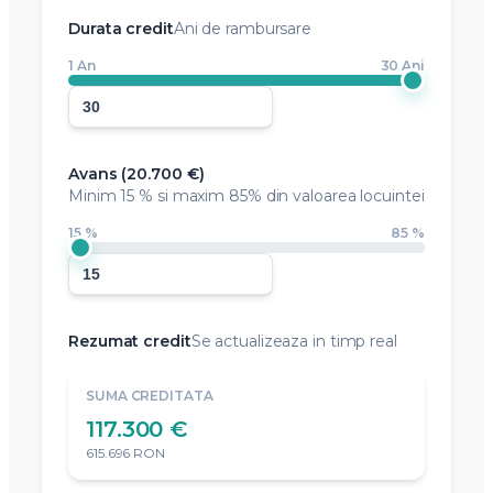
Durata credit
Ani de rambursare
1 An
30 Ani
Avans (
20.700 €
)
Minim
15 %
si maxim 85% din valoarea locuintei
15 %
85 %
Rezumat credit
Se actualizeaza in timp real
SUMA CREDITATA
117.300 €
615.696 RON