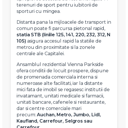
terenuri de sport pentru iubitorii de
sporturi cu mingea.
Distanta pana la mijloacele de transport in
comun poate fi parcursa pietonal rapid,
statia STB (liniile 125, 141, 220, 232, 312, N
105)
asigura accesul rapid la statiile de
metrou din proximitate si la zonele
centrale ale Capitalei.
Ansamblul rezidential Vienna Parkside
ofera conditii de locuit prospere, dispune
de promenada comerciala interna si
numeroase alte facilitati, iar la distante
mici fata de imobil se regasesc institutii de
invatamant, unitati medicale si farmacii,
unitati bancare, cafenele si restaurante,
dar si centre comerciale mari
precum:
Auchan, Metro, Jumbo, Lidl,
Kaufland, Carrefour, Selgros sau
Carrefour.