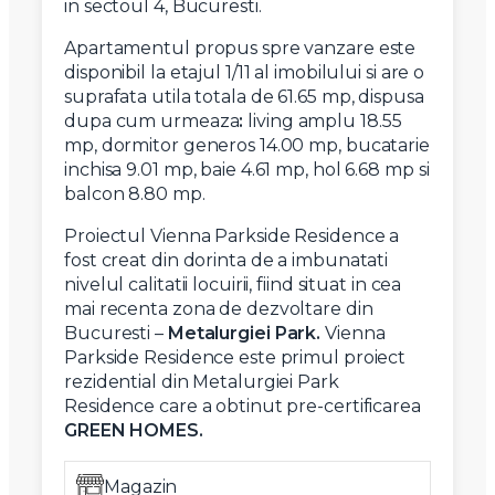
in sectoul 4, Bucuresti.
Apartamentul propus spre vanzare este
disponibil la etajul 1/11 al imobilului si are o
suprafata utila totala de 61.65 mp, dispusa
dupa cum urmeaza
:
living amplu 18.55
mp, dormitor generos 14.00 mp, bucatarie
inchisa 9.01 mp, baie 4.61 mp, hol 6.68 mp si
balcon 8.80 mp.
Proiectul Vienna Parkside Residence a
fost creat din dorinta de a imbunatati
nivelul calitatii locuirii, fiind situat in cea
mai recenta zona de dezvoltare din
Bucuresti –
Metalurgiei Park.
Vienna
Parkside Residence este primul proiect
rezidential din Metalurgiei Park
Residence care a obtinut pre-certificarea
GREEN HOMES.
Magazin