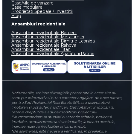
Case/vile de vanzare
Case modulare
Proprietati Speciale / Investitii
Blog
Ansambluri rezidentiale
Ansambluri rezidentiale Berceni
Ansambluri rezidentiale Metalurgiei
Ansambluri rezidentiale Dimitrie Leonida
Ansambluri rezidentiale Rahova
Ansambluri rezidentiale Titan
Ansambluri rezidentiale Aparatorii Patriei
*Informatiile, schitele si imaginile prezentate in acest site au
scop pur informativ si nu au caracter angajant, de orice natura,
pentru Sud Rezidential Real Estate SRL sau dezvoltatorii
imobiliari si pot suferi modificari. Dezvoltatorii imobiliari isi
rezerva dreptul de a aduce modificari proiectului
*Va recomandam sa studiati cu atentie schitele, proiectul
imobiliar, amplasamentul si vecinatatile, la locatia acestuia,
inaintea rezervarii/achizitiei oricarui imobil.
*De asemenea, este necesara verificarea, în prealabil, a