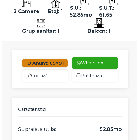
S.U.:
S.U.T.:
2 Camere
Etaj: 1
52.85mp
61.65
Grup sanitar: 1
Balcon: 1
Whatsapp
ID Anunt: 65791
Copiază
Printeaza
Caracteristici
Suprafata utila:
52.85mp