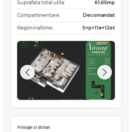
Suprafata total utila:
61.65mp
Compartimentare:
Decomandat
Regim inaltime:
S+p+11e+12et
Finisaje si dotari