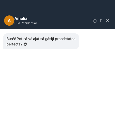
Sari
Call
la
Center
conținut
Amalia
A
🚩
Sud Rezidential
Catalog SudRezidential.ro
Bună! Pot să vă ajut să găsiți proprietatea
Editia 2024 – 2025.
perfectă? 😊