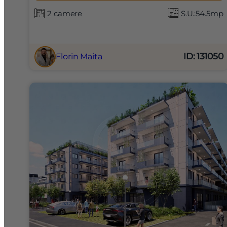
2 camere
S.U.:54.5mp
ID: 131050
Florin Maita