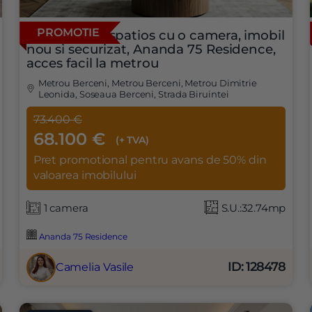
PROMOTIE
Apartament spatios cu o camera, imobil
nou si securizat, Ananda 75 Residence,
acces facil la metrou
Metrou Berceni, Metrou Berceni, Metrou Dimitrie
Leonida, Soseaua Berceni, Strada Biruintei
73.400 €
68.100 €
(+ TVA)
Pret promotional pentru avans de 50% din
valoarea imobilului
1 camera
S.U.:32.74mp
Ananda 75 Residence
ID: 128478
Camelia Vasile