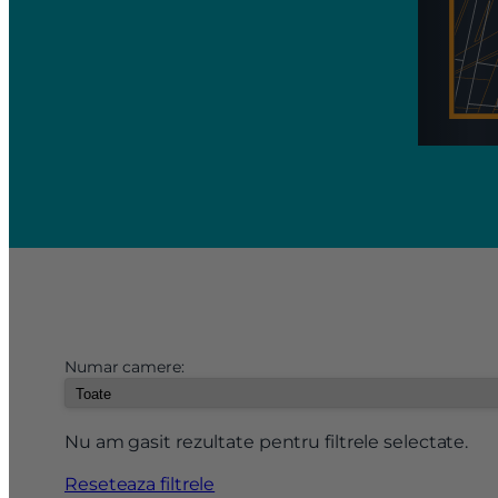
Numar camere:
Nu am gasit rezultate pentru filtrele selectate.
Reseteaza filtrele