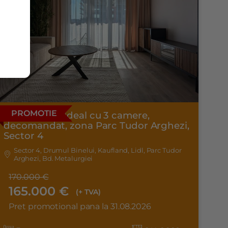
PROMOTIE
Apartament ideal cu 3 camere,
decomandat, zona Parc Tudor Arghezi,
Sector 4
Sector 4, Drumul Binelui, Kaufland, Lidl, Parc Tudor
Arghezi, Bd. Metalurgiei
170.000 €
165.000 €
(+ TVA)
Pret promotional pana la 31.08.2026