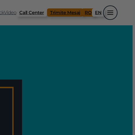
ck
Video
Call Center
Trimite Mesaj
RO
EN