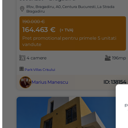
Ilfov, Bragadiru, A0, Centura Bucuresti, La Strada
Bragadiru
190.000 €
164.463 €
(+ TVA)
Pret promotional pentru primele 5 unitati
vandute
4 camere
196mp
Park Villas Crisului
Nume
ID: 138154
Marius Manescu
Telefon
p
Email