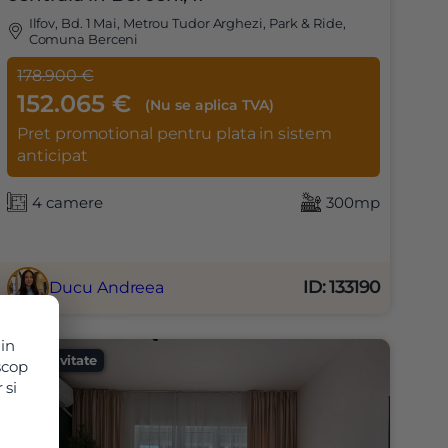
Ilfov, Bd. 1 Mai, Metrou Tudor Arghezi, Park & Ride,
Comuna Berceni
178.900 €
152.065 €
(Nu se aplica TVA)
Pret promotional pentru plata in sistem
anticipat
X
4 camere
300mp
ID: 133190
Ducu Andreea
 in
Exclusivitate
 scop
 si