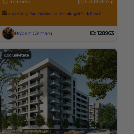
3 camere
S.U.:86.82mp
Noul Galaxy Park Residence – Metalurgiei Park Faza 2
ID: 128963
Robert Cismaru
Exclusivitate