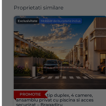
Proprietati similare
Exclusivitate
Mobilier de bucatarie inclus
PROMOTIE
Vila moderna tip duplex, 4 camere,
ansamblu privat cu piscina si acces
securizat – Bragadiru