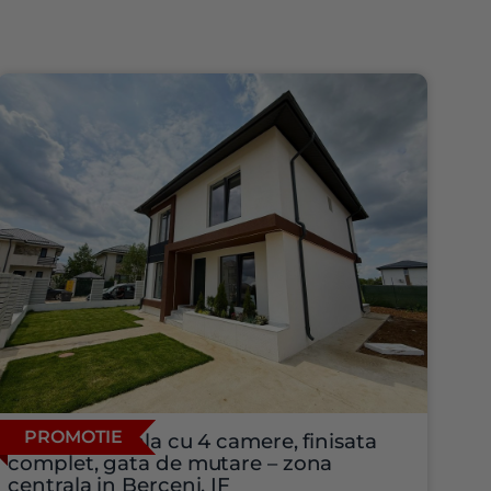
PROMOTIE
Vila individuala cu 4 camere, finisata
complet, gata de mutare – zona
centrala in Berceni, IF