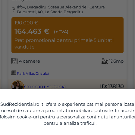
Ilfov, Bragadiru, Soseaua Alexandriei, Centura
Bucuresti, A0, La Strada Bragadiru
190.000 €
164.463 €
(+ TVA)
Pret promotional pentru primele 5 unitati
vandute
4 camere
196mp
Vreau sa fiu contactat
Park Villas Crisului
ID: 138130
Cojocaru Stefania
SudRezidential.ro iti ofera o experienta cat mai personalizata
rocesul de cautare a proprietatii imobiliare potrivite. In acest
folosim cookie-uri pentru a personaliza continutul anunturilor
pentru a analiza traficul.