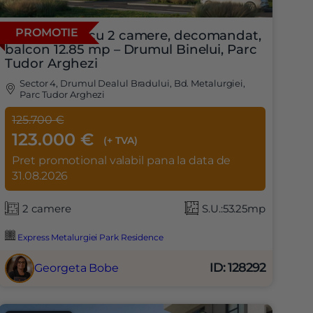
PROMOTIE
Apartament cu 2 camere, decomandat,
balcon 12.85 mp – Drumul Binelui, Parc
Tudor Arghezi
Sector 4, Drumul Dealul Bradului, Bd. Metalurgiei,
Parc Tudor Arghezi
125.700 €
123.000 €
(+ TVA)
Pret promotional valabil pana la data de
31.08.2026
2 camere
S.U.:53.25mp
Express Metalurgiei Park Residence
ID: 128292
Georgeta Bobe