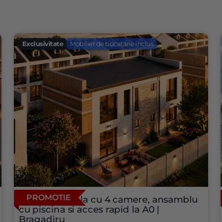
Exclusivitate
Mobilier de bucatarie inclus
PROMOTIE
Vila individuala cu 4 camere, ansamblu
cu piscina si acces rapid la A0 |
Bragadiru