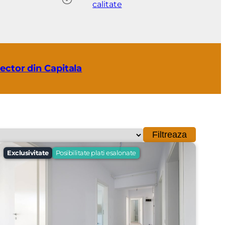
calitate
ector din Capitala
Filtreaza
Exclusivitate
Posibilitate plati esalonate