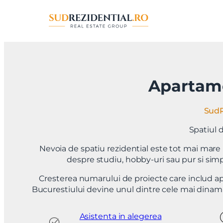
Sari
la
conținut
Apartame
SudR
Spatiul d
Nevoia de spatiu rezidential este tot mai mar
despre studiu, hobby-uri sau pur si sim
Cresterea numarului de proiecte care includ apa
Bucurestiului devine unul dintre cele mai dinami
Asistenta in alegerea