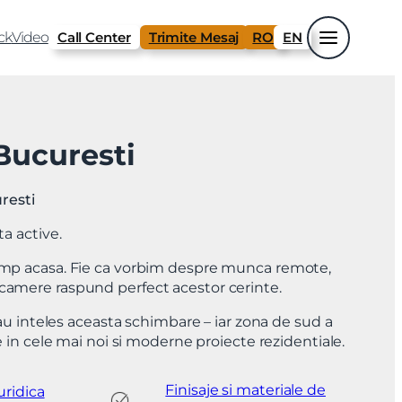
ck
Video
Call Center
Trimite Mesaj
RO
EN
Bucuresti
resti
ta active.
timp acasa. Fie ca vorbim despre munca remote,
 camere raspund perfect acestor cerinte.
au inteles aceasta schimbare – iar zona de sud a
in cele mai noi si moderne proiecte rezidentiale.
Finisaje si materiale de
uridica