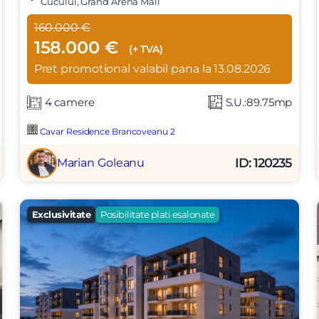
Cucului, Grand Arena Mall
160.000 €
158.000 €
(+ TVA)
Pret promotional valabil pana la 13.08.2026
4 camere
S.U.:89.75mp
Cavar Residence Brancoveanu 2
Vreau sa fiu contactat
ID: 120235
Marian Goleanu
Exclusivitate
Posibilitate plati esalonate