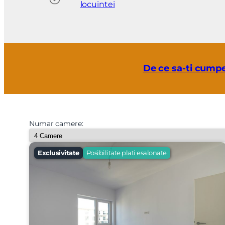
locuintei
De ce sa-ti cumpe
Numar camere:
Exclusivitate
Posibilitate plati esalonate