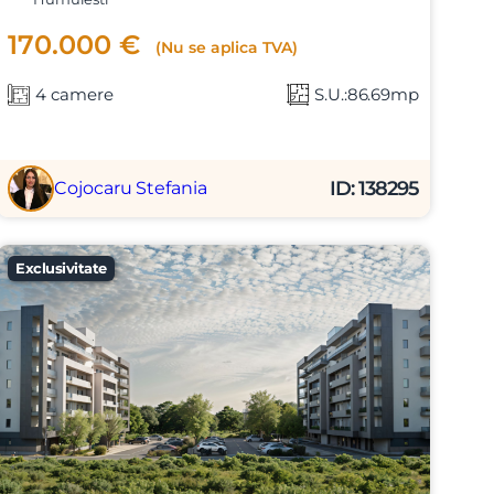
170.000 €
(Nu se aplica TVA)
4 camere
S.U.:86.69mp
ID: 138295
Cojocaru Stefania
Exclusivitate