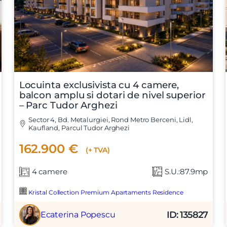
Locuinta exclusivista cu 4 camere,
t si sunt de acord cu
termenii si conditiile
SudRezidential.ro
balcon amplu si dotari de nivel superior
e acord cu
prelucrarea datelor cu caracter personal
– Parc Tudor Arghezi
Sector 4, Bd. Metalurgiei, Rond Metro Berceni, Lidl,
Kaufland, Parcul Tudor Arghezi
162.900 €
(+ TVA)
4 camere
S.U.:87.9mp
Kristal Collection Premium Apartaments Residence
ID: 135827
Ecaterina Popescu