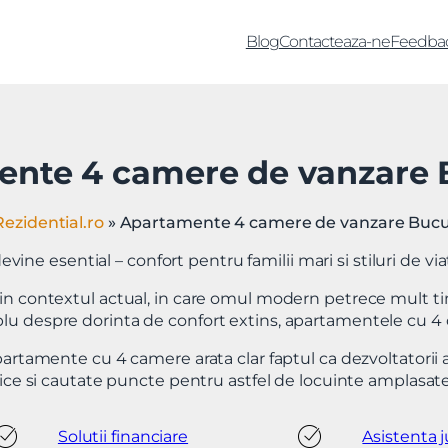
Blog
Contacteaza-ne
Feedba
nte 4 camere de vanzare 
ezidential.ro
»
Apartamente 4 camere de vanzare Bucu
evine esential – confort pentru familii mari si stiluri de via
e in contextul actual, in care omul modern petrece mult 
plu despre dorinta de confort extins, apartamentele cu 4
rtamente cu 4 camere arata clar faptul ca dezvoltatorii 
ce si cautate puncte pentru astfel de locuinte amplasate 
Solutii financiare
Asistenta j