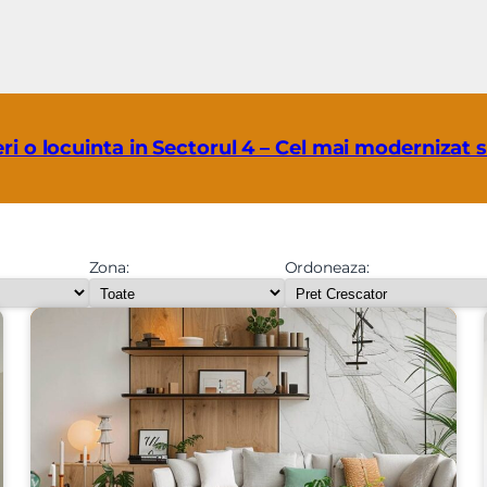
ri o locuinta in Sectorul 4 – Cel mai modernizat s
Zona:
Ordoneaza: