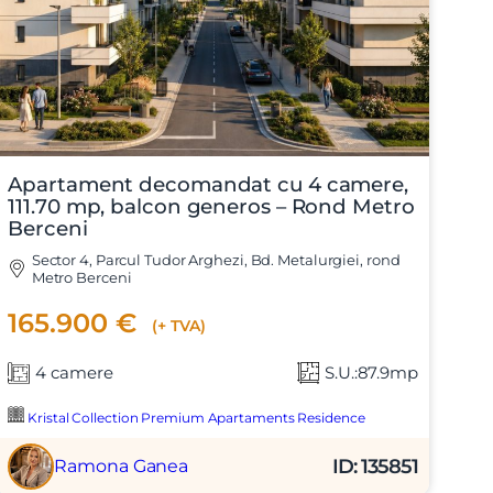
Apartament decomandat cu 4 camere,
111.70 mp, balcon generos – Rond Metro
Berceni
Sector 4, Parcul Tudor Arghezi, Bd. Metalurgiei, rond
Metro Berceni
165.900 €
(+ TVA)
4 camere
S.U.:87.9mp
Kristal Collection Premium Apartaments Residence
ID: 135851
Ramona Ganea