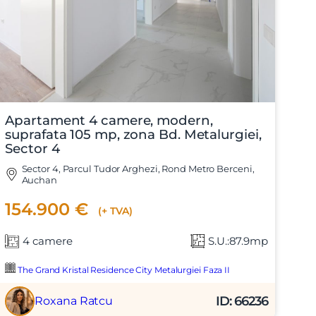
Apartament 4 camere, modern,
suprafata 105 mp, zona Bd. Metalurgiei,
Sector 4
Sector 4, Parcul Tudor Arghezi, Rond Metro Berceni,
Auchan
154.900 €
(+ TVA)
4 camere
S.U.:87.9mp
The Grand Kristal Residence City Metalurgiei Faza II
ID: 66236
Roxana Ratcu