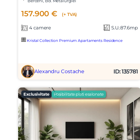
Berceni, Bd. Metalurgiei
157.900 €
(+ TVA)
4 camere
S.U.:87.6mp
Kristal Collection Premium Apartaments Residence
ID: 135781
Alexandru Costache
Nume
Exclusivitate
Posibilitate plati esalonate
Telefon
Email