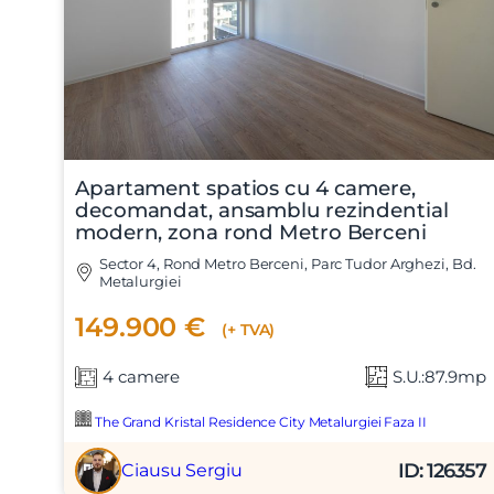
Apartament spatios cu 4 camere,
decomandat, ansamblu rezindential
modern, zona rond Metro Berceni
Sector 4, Rond Metro Berceni, Parc Tudor Arghezi, Bd.
Metalurgiei
149.900 €
(+ TVA)
4 camere
S.U.:87.9mp
The Grand Kristal Residence City Metalurgiei Faza II
ID: 126357
Ciausu Sergiu