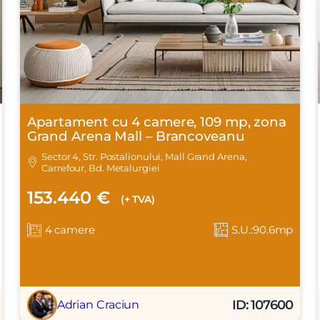
Apartament cu 4 camere, 109 mp, zona
Grand Arena Mall – Brancoveanu
Sector 4, Str. Postalionului, Mall Grand Arena,
Carrefour, Bd. Metalurgiei
153.440 €
(+ TVA)
4 camere
S.U.:90.6mp
ID: 107600
Adrian Craciun