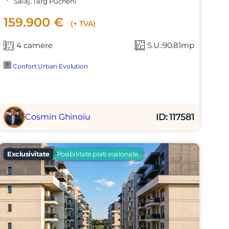
Salaj, Targ Pucheni
159.900 €
(+ TVA)
4 camere
S.U.:90.81mp
Confort Urban Evolution
X
ID: 117581
Cosmin Ghinoiu
Exclusivitate
Posibilitate plati esalonate