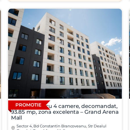
PROMOTIE
Apartament cu 4 camere, decomandat,
93.85 mp, zona excelenta – Grand Arena
Mall
Sector 4, Bd Constantin Brancoveanu, Str Dealul