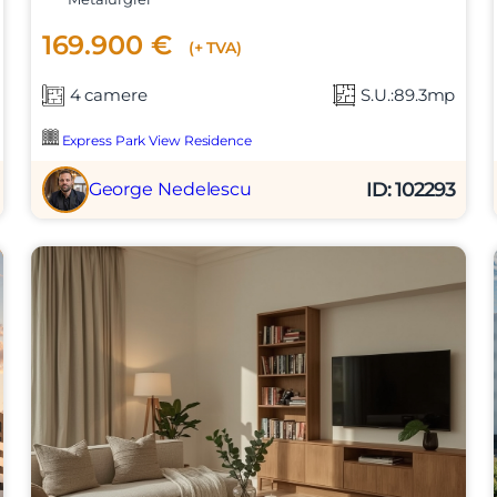
169.900 €
(+ TVA)
4 camere
S.U.:89.3mp
Express Park View Residence
ID: 102293
George Nedelescu