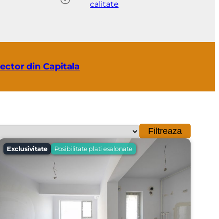
calitate
ector din Capitala
Filtreaza
Exclusivitate
Posibilitate plati esalonate