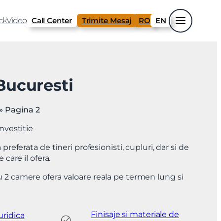
ck
Video
Call Center
Trimite Mesaj
RO
EN
Bucuresti
»
Pagina 2
investitie
ferata de tineri profesionisti, cupluri, dar si de
 care il ofera.
u 2 camere ofera valoare reala pe termen lung si
Finisaje si materiale de
uridica