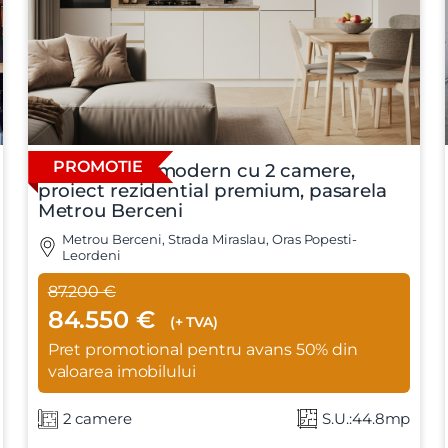
PROMOTIE
Apartament modern cu 2 camere,
proiect rezidential premium, pasarela
Metrou Berceni
Metrou Berceni, Strada Miraslau, Oras Popesti-
Leordeni
87.200 €
84.550 €
(+ TVA)
Pret promotional pentru avans 50% din
valoarea imobilului
2 camere
S.U.:44.8mp