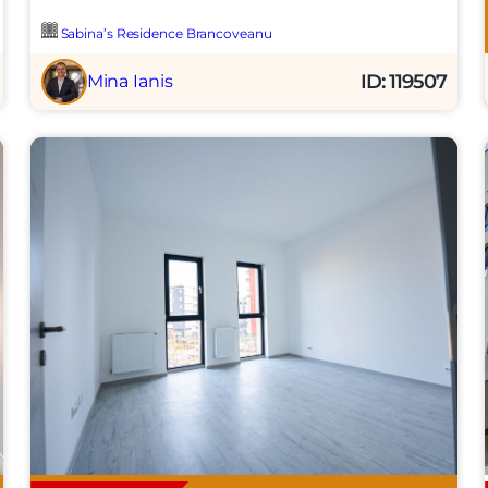
Sabina’s Residence Brancoveanu
ID: 119507
Mina Ianis