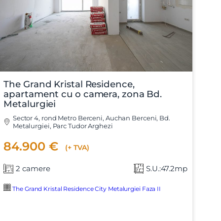
The Grand Kristal Residence,
apartament cu o camera, zona Bd.
Metalurgiei
Sector 4, rond Metro Berceni, Auchan Berceni, Bd.
Metalurgiei, Parc Tudor Arghezi
84.900 €
(+ TVA)
2 camere
S.U.:47.2mp
The Grand Kristal Residence City Metalurgiei Faza II