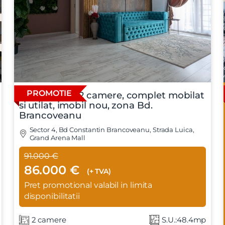
t si sunt de acord cu
termenii si conditiile
SudRezidential.ro
PROMOTIE
Apartament 2 camere, complet mobilat
e acord cu
prelucrarea datelor cu caracter personal
si utilat, imobil nou, zona Bd.
Brancoveanu
Sector 4, Bd Constantin Brancoveanu, Strada Luica,
Grand Arena Mall
91.000 €
86.000 €
(+ TVA)
Pret promotional valabil in limita
disponibilitatii
2 camere
S.U.:48.4mp