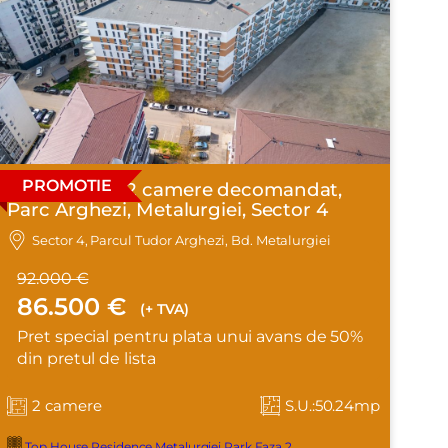
PROMOTIE
Apartament 2 camere decomandat,
Parc Arghezi, Metalurgiei, Sector 4
Sector 4, Parcul Tudor Arghezi, Bd. Metalurgiei
92.000 €
86.500 €
(+ TVA)
Pret special pentru plata unui avans de 50%
din pretul de lista
2 camere
S.U.:50.24mp
Top House Residence Metalurgiei Park Faza 2