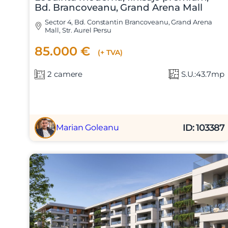
Bd. Brancoveanu, Grand Arena Mall
Sector 4, Bd. Constantin Brancoveanu, Grand Arena
Mall, Str. Aurel Persu
85.000 €
(+ TVA)
2 camere
S.U.:43.7mp
ID: 103387
Marian Goleanu
Nume
Telefon
Email