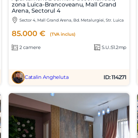
zona Luica-Brancoveanu, Mall Grand
Arena, Sectorul 4
Sector 4, Mall Grand Arena, Bd. Metalurgiei, Str. Luica
85.000 €
(TVA inclus)
2 camere
S.U.:51.2mp
Vreau sa fiu contactat
ID: 114271
Catalin Angheluta