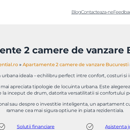
Blog
Contacteaza-ne
Feedba
nte 2 camere de vanzare 
ntial.ro
»
Apartamente 2 camere de vanzare Bucuresti
urbana ideala – echilibru perfect intre confort, costuri si 
i apreciata tipologie de locuinta urbana. Este alegerea pre
te la inceput de drum, datorita versatilitatii si confortului pe
nal sau despre o investitie inteligenta, un apartament c
ramane cea mai sigura optiune in piata rezidentiala.
Solutii financiare
Asistenta j