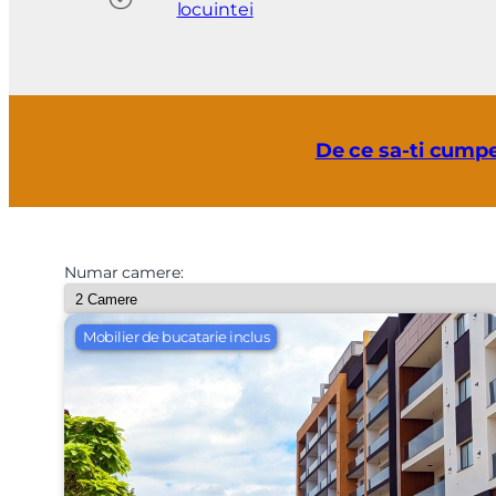
locuintei
De ce sa-ti cumpe
Numar camere:
Mobilier de bucatarie inclus