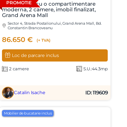
PROMOTIE
Apartament cu o compartimentare
moderna, 2 camere, imobil finalizat,
Grand Arena Mall
Sector 4, Strada Postalionului, Grand Arena Mall, Bd.
Constantin Brancoveanu
86.650 €
(+ TVA)
Loc de parcare inclus
2 camere
S.U.:44.3mp
ID: 119609
Catalin Isache
Mobilier de bucatarie inclus