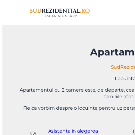
Sari
la
conținut
Apartame
SudRezide
Locuinta 
Apartamentul cu 2 camere este, de departe, cea ma
familiile afla
Fie ca vorbim despre o locuinta pentru uz perso
Asistenta in alegerea