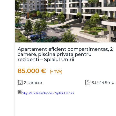
Mesaj
Am citi
Apartament eficient compartimentat, 2
Sunt d
camere, piscina privata pentru
rezidenti – Splaiul Unirii
85.000 €
(+ TVA)
2 camere
S.U.:44.9mp
Sky Park Residence – Splaiul Unirii