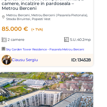
camere, incalzire in pardoseala –
Metrou Berceni
Metrou Berceni, Metrou Berceni ( Pasarela Pietonala),
Strada Biruintei, Popesti Vest
85.000 €
(+ TVA)
2 camere
S.U.:40.2mp
X
Sky Garden Tower Residence – Pasarela Metrou Berceni
ID: 134528
Ciausu Sergiu