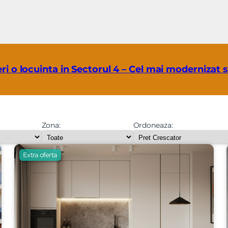
ri o locuinta in Sectorul 4 – Cel mai modernizat s
Zona:
Ordoneaza:
Extra oferta