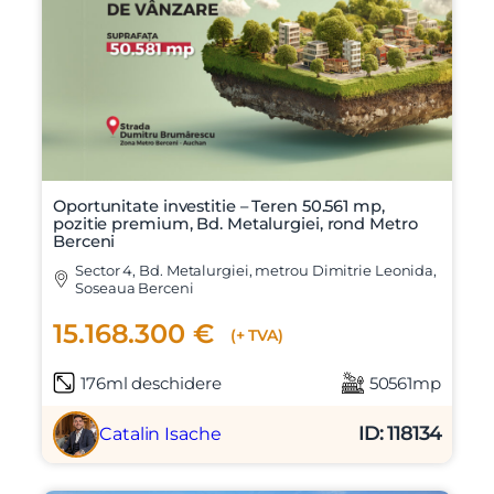
Oportunitate investitie – Teren 50.561 mp,
pozitie premium, Bd. Metalurgiei, rond Metro
Berceni
Sector 4, Bd. Metalurgiei, metrou Dimitrie Leonida,
Soseaua Berceni
15.168.300 €
(+ TVA)
176ml deschidere
50561mp
ID: 118134
Catalin Isache