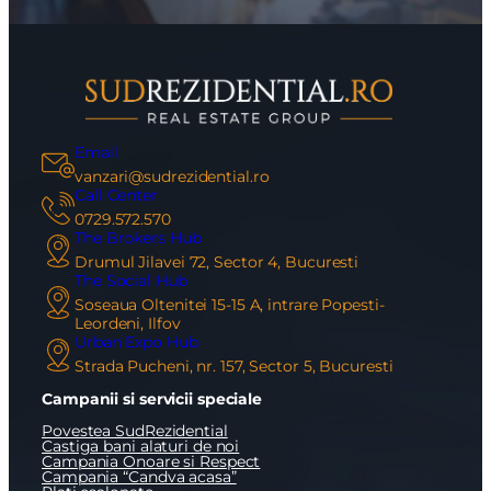
Email
vanzari@sudrezidential.ro
Call Center
0729.572.570
The Brokers Hub
Drumul Jilavei 72, Sector 4, Bucuresti
The Social Hub
Soseaua Oltenitei 15-15 A, intrare Popesti-
Leordeni, Ilfov
Urban Expo Hub
Strada Pucheni, nr. 157, Sector 5, Bucuresti
Campanii si servicii speciale
Povestea SudRezidential
Castiga bani alaturi de noi
Campania Onoare si Respect
Campania “Candva acasa”