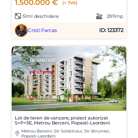
1.500.000 €
(+ TVA)
51ml deschidere
2811mp
ID: 123372
Cristi Farcas
Lot de teren de vanzare, proiect autorizat
S+P+5E, Metrou Berceni, Popesti-Leordeni
Metrou Berceni, Str. Solstitiului, Str. Biruintei,
Popesti-Leordeni