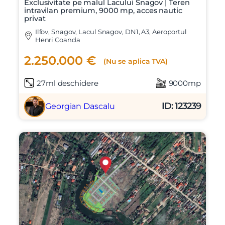
Exclusivitate pe malul Lacului Snagov | Teren
intravilan premium, 9000 mp, acces nautic
privat
Ilfov, Snagov, Lacul Snagov, DN1, A3, Aeroportul
Henri Coanda
2.250.000 €
(Nu se aplica TVA)
27ml deschidere
9000mp
ID: 123239
Georgian Dascalu