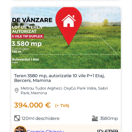
Teren 3580 mp, autorizatie 10 vile P+1 Etaj,
Berceni, Mamina
Metrou Tudor Arghezi, OxyGo Park Vidra, Sabri
Park, Mamina
394.000 €
(+ TVA)
120ml deschidere
3580mp
ID: 63169
Cosmin Ghinoiu