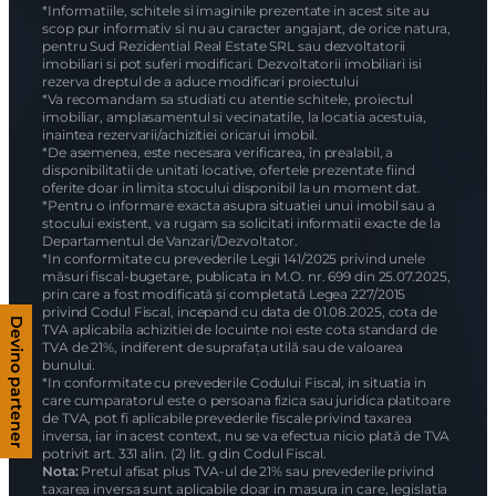
*Informatiile, schitele si imaginile prezentate in acest site au
scop pur informativ si nu au caracter angajant, de orice natura,
pentru Sud Rezidential Real Estate SRL sau dezvoltatorii
imobiliari si pot suferi modificari. Dezvoltatorii imobiliari isi
rezerva dreptul de a aduce modificari proiectului
*Va recomandam sa studiati cu atentie schitele, proiectul
imobiliar, amplasamentul si vecinatatile, la locatia acestuia,
inaintea rezervarii/achizitiei oricarui imobil.
*De asemenea, este necesara verificarea, în prealabil, a
disponibilitatii de unitati locative, ofertele prezentate fiind
oferite doar in limita stocului disponibil la un moment dat.
*Pentru o informare exacta asupra situatiei unui imobil sau a
stocului existent, va rugam sa solicitati informatii exacte de la
Departamentul de Vanzari/Dezvoltator.
*In conformitate cu prevederile Legii 141/2025 privind unele
măsuri fiscal-bugetare, publicata in M.O. nr. 699 din 25.07.2025,
prin care a fost modificată și completată Legea 227/2015
privind Codul Fiscal, incepand cu data de 01.08.2025, cota de
Devino partener
TVA aplicabila achizitiei de locuinte noi este cota standard de
TVA de 21%, indiferent de suprafața utilă sau de valoarea
bunului.
*In conformitate cu prevederile Codului Fiscal, in situatia in
care cumparatorul este o persoana fizica sau juridica platitoare
de TVA, pot fi aplicabile prevederile fiscale privind taxarea
inversa, iar in acest context, nu se va efectua nicio plată de TVA
potrivit art. 331 alin. (2) lit. g din Codul Fiscal.
Nota:
Pretul afisat plus TVA-ul de 21% sau prevederile privind
taxarea inversa sunt aplicabile doar in masura in care, legislatia