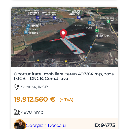
Oportunitate imobiliara, teren 497.814 mp, zona
IMGB – DNCB, Com.Jilava
Sector 4, IMGB
19.912.560 €
(+ TVA)
497814mp
ID: 94775
Georgian Dascalu