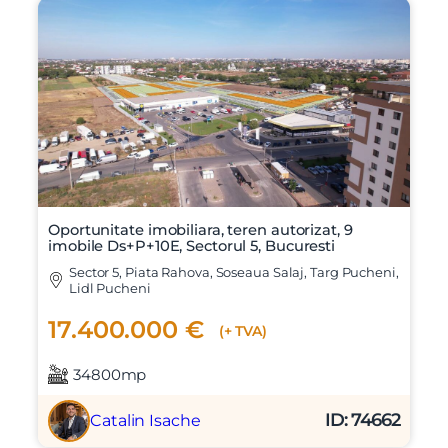
Oportunitate imobiliara, teren autorizat, 9
imobile Ds+P+10E, Sectorul 5, Bucuresti
Sector 5, Piata Rahova, Soseaua Salaj, Targ Pucheni,
Lidl Pucheni
17.400.000 €
(+ TVA)
34800mp
ID: 74662
Catalin Isache