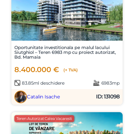
Oportunitate investitionala pe malul lacului
Siutghiol – Teren 6983 mp cu proiect autorizat,
Bd. Mamaia
8.400.000 €
(+ TVA)
83.85ml deschidere
6983mp
ID: 131098
Catalin Isache
Teren Autorizat Calea Vacaresti