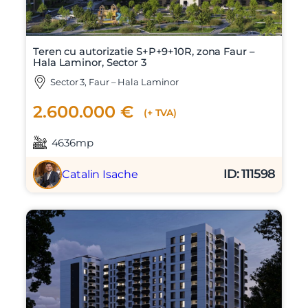
Am citit si sunt de acord cu
termenii si conditiile
SudRezidential.ro
Sunt de acord cu
prelucrarea datelor cu caracter personal
Teren cu autorizatie S+P+9+10R, zona Faur –
Hala Laminor, Sector 3
Sector 3, Faur – Hala Laminor
2.600.000 €
(+ TVA)
4636mp
ID: 111598
Catalin Isache