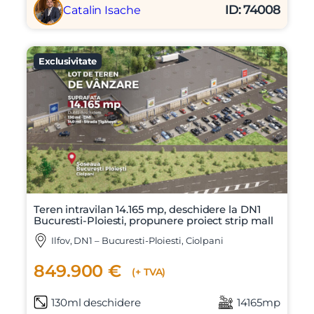
ID: 74008
Catalin Isache
Exclusivitate
Teren intravilan 14.165 mp, deschidere la DN1
Bucuresti-Ploiesti, propunere proiect strip mall
Ilfov, DN1 – Bucuresti-Ploiesti, Ciolpani
849.900 €
(+ TVA)
130ml deschidere
14165mp