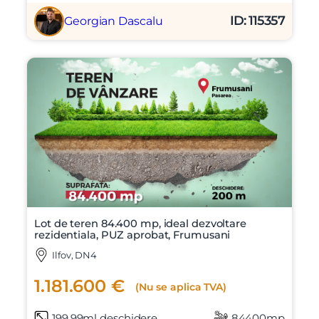
ID: 115357
Georgian Dascalu
Lot de teren 84.400 mp, ideal dezvoltare
rezidentiala, PUZ aprobat, Frumusani
Ilfov, DN4
1.181.600 €
(Nu se aplica TVA)
199.99ml deschidere
84400mp