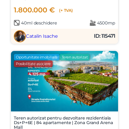
1.800.000 €
(+ TVA)
40ml deschidere
4500mp
ID: 115471
Catalin Isache
Oportunitate imobiliara
Teren autorizat
Posibilitate asociere
Teren autorizat pentru dezvoltare rezidentiala
Ds+P+6E | 84 apartamente | Zona Grand Arena
Mall