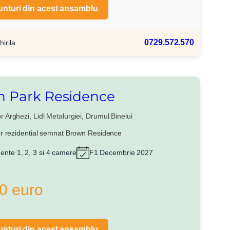
unturi din acest ansamblu
0729.572.570
hirila
 Park Residence
 Arghezi, Lidl Metalurgiei, Drumul Binelui
r rezidential semnat Brown Residence
nte 1, 2, 3 si 4 camere
F1 Decembrie 2027
0 euro
unturi din acest ansamblu