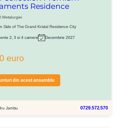
aments Residence
l Metalurgiei
 Side of The Grand Kristal Residence City
ente 2, 3 si 4 camere
Decembrie 2027
0 euro
unturi din acest ansamblu
0729.572.570
dru Jambu