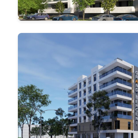
Mesaj
Am citi
Sunt d