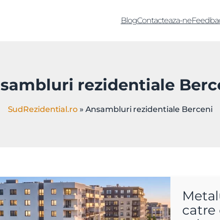
Blog
Contacteaza-ne
Feedba
sambluri rezidentiale Berc
SudRezidential.ro
»
Ansambluri rezidentiale Berceni
Metalu
catre