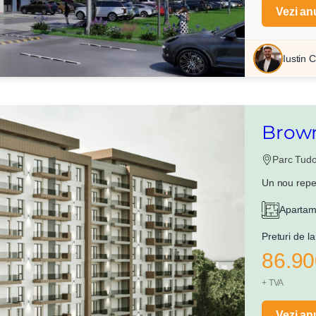
Vezi an
Iustin C
Brown
Parc Tudor
Un nou repe
Apartame
Preturi de la
86.90
+ TVA
Vezi an