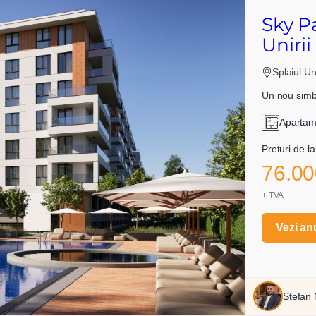
Sky P
Unirii
Splaiul Uni
Un nou simbo
Apartame
Preturi de la
76.00
+ TVA
Vezi an
Stefan