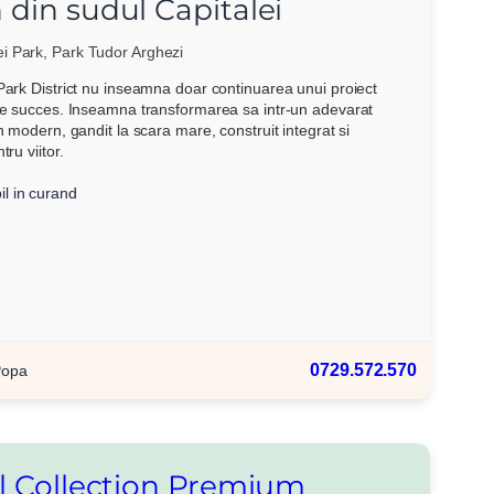
 din sudul Capitalei
ei Park, Park Tudor Arghezi
Park District nu inseamna doar continuarea unui proiect
de succes. Inseamna transformarea sa intr-un adevarat
an modern, gandit la scara mare, construit integrat si
tru viitor.
il in curand
0729.572.570
Popa
al Collection Premium