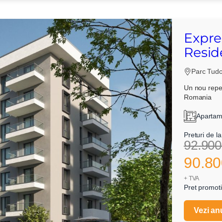
Expre
Resid
Parc Tudor
Un nou reper
Romania
Vreau sa fiu contactat
Apartam
Preturi de la
92.900
90.80
+ TVA
Pret promoti
Vezi an