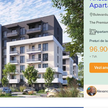
Apart
Bulevardu
The Premium
Apartam
Preturi de la
96.90
+ TVA
Vezi an
Alexan