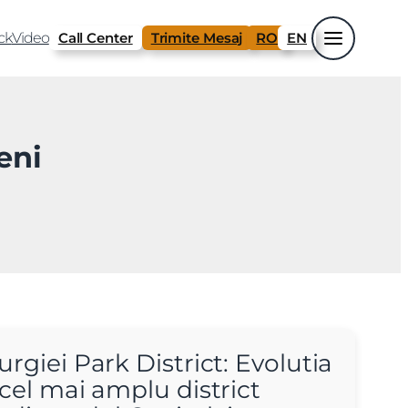
ck
Video
Call Center
Trimite Mesaj
RO
EN
eni
rgiei Park District: Evolutia
 cel mai amplu district