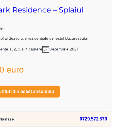
ark Residence – Splaiul
rii
l al dezvoltarii rezidentiale din estul Bucurestiului
nte 1, 2, 3 si 4 camere
Decembrie 2027
0 euro
unturi din acest ansamblu
0729.572.570
 Nastase