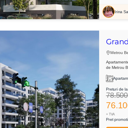
Irina S
Grand
t si sunt de acord cu
termenii si conditiile
SudRezidential.ro
Metrou Be
e acord cu
prelucrarea datelor cu caracter personal
Apartamente
de Metrou B
Apartam
Preturi de la
78.500
76.10
+ TVA
Pret promoti