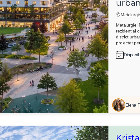
urban
Metalurgi
Metalurgiei 
rezidential 
district urb
proiectat pen
Disponib
Elena 
Krist