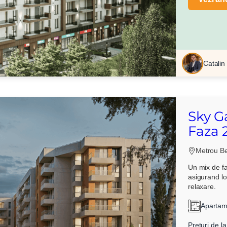
Catalin
Sky G
Faza 
Metrou Be
Un mix de fac
asigurand loc
relaxare.
Apartame
Preturi de la