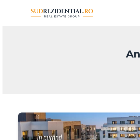
Sari
la
conținut
An