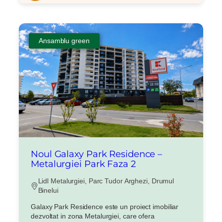
Ansamblu green
X
Vreau sa fiu contactat
Nume
Noul Galaxy Park Residence –
Telefon
Metalurgiei Park Faza 2
Lidl Metalurgiei, Parc Tudor Arghezi, Drumul
Email
Binelui
Galaxy Park Residence este un proiect imobiliar
dezvoltat in zona Metalurgiei, care ofera