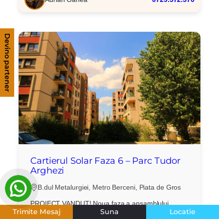
Devino partener
Cartierul Solar Faza 6 – Parc Tudor
Arghezi
B.dul Metalurgiei, Metro Berceni, Piata de Gros
PROIECT VANDUT! Noua faza a ansamblului
Trimite Mesaj
Suna
Locatie
rezidential va fi formata din 2 imobile de locuinte