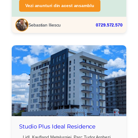
Vezi anunturi din acest ansamblu
Sebastian Iliescu
0729.572.570
Studio Plus Ideal Residence
Lidl, Kaufland Metalurgiei, Parc Tudor Arghezi,