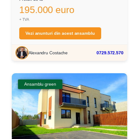
195.000 euro
+ TVA
Vezi anunturi din acest ansamblu
Alexandru Costache
0729.572.570
Ansamblu green