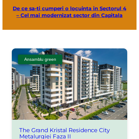
De ce sa-ti cumperi o locuinta in Sectorul 4
– Cel mai modernizat sector din Capitala
Ansamblu green
The Grand Kristal Residence City
Metalurgiei Faza II