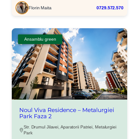
Florin Maita
0729.572.570
Ansamblu green
Noul Viva Residence – Metalurgiei
Park Faza 2
Str. Drumul Jilavei, Aparatorii Patriei, Metalurgiei
Park