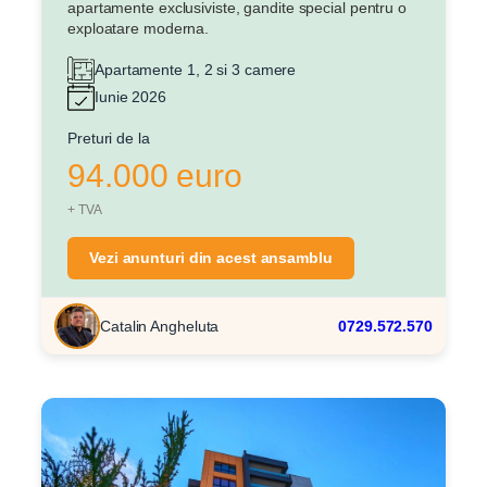
Mesaj
apartamente exclusiviste, gandite special pentru o
exploatare moderna.
Apartamente 1, 2 si 3 camere
Iunie 2026
Preturi de la
Am citit si sunt de acord cu
termenii si conditiile
94.000 euro
SudRezidential.ro
Sunt de acord cu
prelucrarea datelor cu caracter personal
+ TVA
Vezi anunturi din acest ansamblu
Catalin Angheluta
0729.572.570